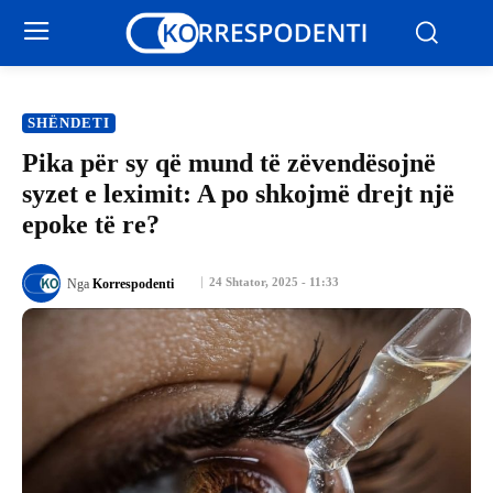
SHËNDETI
​Pika për sy që mund të zëvendësojnë
syzet e leximit: A po shkojmë drejt një
epoke të re?
24 Shtator, 2025 - 11:33
Nga
Korrespodenti