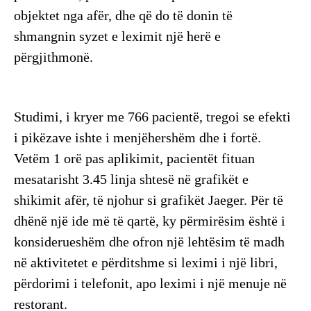
objektet nga afër, dhe që do të donin të
shmangnin syzet e leximit një herë e
përgjithmonë.
​Studimi, i kryer me 766 pacientë, tregoi se efekti
i pikëzave ishte i menjëhershëm dhe i fortë.
Vetëm 1 orë pas aplikimit, pacientët fituan
mesatarisht 3.45 linja shtesë në grafikët e
shikimit afër, të njohur si grafikët Jaeger. Për të
dhënë një ide më të qartë, ky përmirësim është i
konsiderueshëm dhe ofron një lehtësim të madh
në aktivitetet e përditshme si leximi i një libri,
përdorimi i telefonit, apo leximi i një menuje në
restorant.