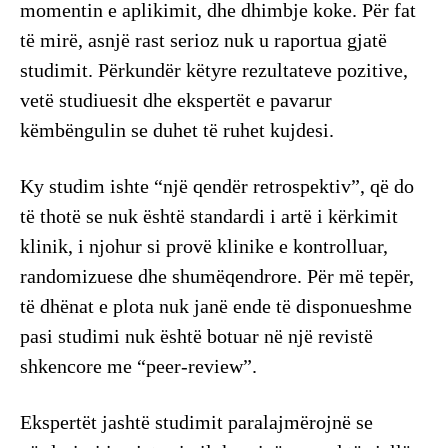
momentin e aplikimit, dhe dhimbje koke. Për fat
të mirë, asnjë rast serioz nuk u raportua gjatë
studimit. Përkundër këtyre rezultateve pozitive,
vetë studiuesit dhe ekspertët e pavarur
këmbëngulin se duhet të ruhet kujdesi.
Ky studim ishte “një qendër retrospektiv”, që do
të thotë se nuk është standardi i artë i kërkimit
klinik, i njohur si provë klinike e kontrolluar,
randomizuese dhe shumëqendrore. Për më tepër,
të dhënat e plota nuk janë ende të disponueshme
pasi studimi nuk është botuar në një revistë
shkencore me “peer-review”.
Ekspertët jashtë studimit paralajmërojnë se