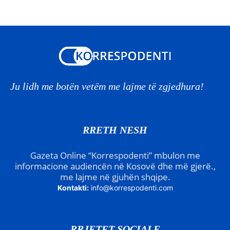
Ju lidh me botën vetëm me lajme të zgjedhura!
RRETH NESH
Gazeta Online “Korrespodenti” mbulon me
informacione audiencën në Kosovë dhe më gjerë.,
me lajme në gjuhën shqipe.
Kontakti:
info@korrespodenti.com
RRJETET SOCIALE