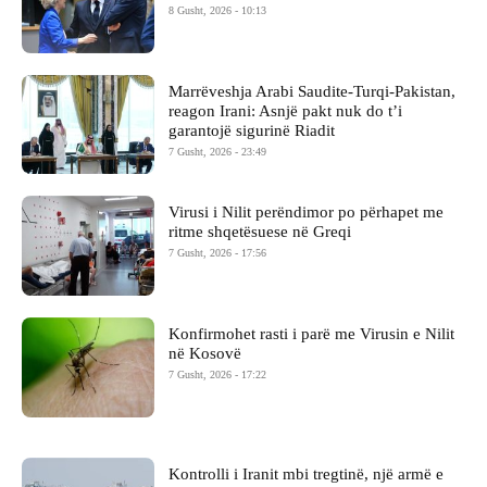
8 Gusht, 2026 - 10:13
Marrëveshja Arabi Saudite-Turqi-Pakistan,
reagon Irani: Asnjë pakt nuk do t’i
garantojë sigurinë Riadit
7 Gusht, 2026 - 23:49
Virusi i Nilit perëndimor po përhapet me
ritme shqetësuese në Greqi
7 Gusht, 2026 - 17:56
Konfirmohet rasti i parë me Virusin e Nilit
në Kosovë
7 Gusht, 2026 - 17:22
Kontrolli i Iranit mbi tregtinë, një armë e