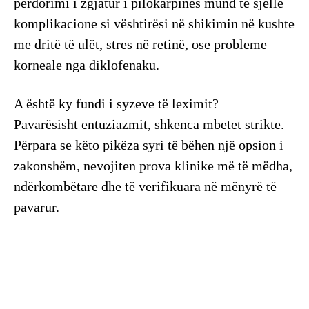
përdorimi i zgjatur i pilokarpinës mund të sjellë
komplikacione si vështirësi në shikimin në kushte
me dritë të ulët, stres në retinë, ose probleme
korneale nga diklofenaku.
​A është ky fundi i syzeve të leximit?
​Pavarësisht entuziazmit, shkenca mbetet strikte.
Përpara se këto pikëza syri të bëhen një opsion i
zakonshëm, nevojiten prova klinike më të mëdha,
ndërkombëtare dhe të verifikuara në mënyrë të
pavarur.