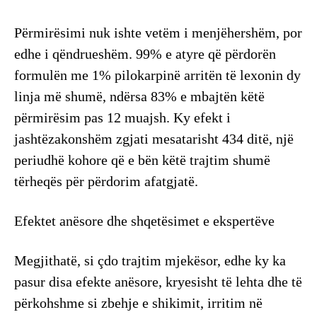
Përmirësimi nuk ishte vetëm i menjëhershëm, por
edhe i qëndrueshëm. 99% e atyre që përdorën
formulën me 1% pilokarpinë arritën të lexonin dy
linja më shumë, ndërsa 83% e mbajtën këtë
përmirësim pas 12 muajsh. Ky efekt i
jashtëzakonshëm zgjati mesatarisht 434 ditë, një
periudhë kohore që e bën këtë trajtim shumë
tërheqës për përdorim afatgjatë.
​Efektet anësore dhe shqetësimet e ekspertëve
​Megjithatë, si çdo trajtim mjekësor, edhe ky ka
pasur disa efekte anësore, kryesisht të lehta dhe të
përkohshme si zbehje e shikimit, irritim në