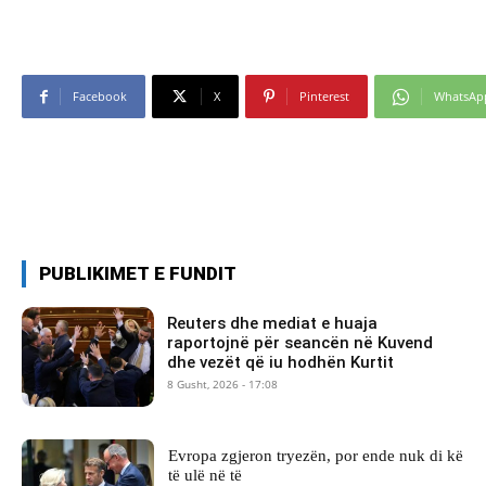
Facebook
X
Pinterest
WhatsAp
PUBLIKIMET E FUNDIT
Reuters dhe mediat e huaja
raportojnë për seancën në Kuvend
dhe vezët që iu hodhën Kurtit
8 Gusht, 2026 - 17:08
Evropa zgjeron tryezën, por ende nuk di kë
të ulë në të