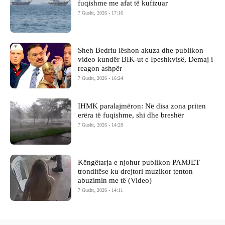
fuqishme me afat të kufizuar
7 Gusht, 2026 - 17:16
Sheh Bedriu lëshon akuza dhe publikon
video kundër BIK-ut e Ipeshkvisë, Demaj i
reagon ashpër
7 Gusht, 2026 - 16:24
IHMK paralajmëron: Në disa zona priten
erëra të fuqishme, shi dhe breshër
7 Gusht, 2026 - 14:28
Këngëtarja e njohur publikon PAMJET
tronditëse ku drejtori muzikor tenton
abuzimin me të (Video)
7 Gusht, 2026 - 14:11