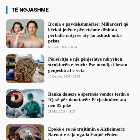
TË NGJASHME
Ironia e pavdekshmërisë: Miliarderi që
kërkoi jetën e përjetshme dështon
përballë natyrës aty ku askush nuk e
priste
8 Korrik, 2026 - 08:24
Përsëritja e një gënjeshtre ndryshon
strukturën e trurit: Pse mendja i beson
gënjeshtrat e veta
10 Qershor, 2026 - 23:09
Banka daneze e spermës vendos testin e
IQ-së për donatorët: Përjashtohen ata
nën 85 pikë
21 Maj, 2026 - 11:26
Epokë e re në trajtimin e Alzheimerit:
Barnat e reja ngadalësojnë rënien