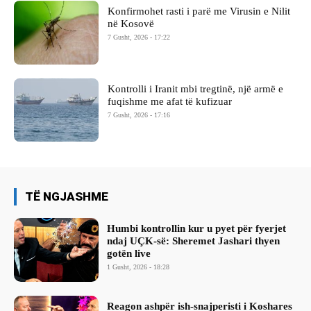
Konfirmohet rasti i parë me Virusin e Nilit
në Kosovë
7 Gusht, 2026 - 17:22
Kontrolli i Iranit mbi tregtinë, një armë e
fuqishme me afat të kufizuar
7 Gusht, 2026 - 17:16
TË NGJASHME
Humbi kontrollin kur u pyet për fyerjet
ndaj UÇK-së: Sheremet Jashari thyen
gotën live
1 Gusht, 2026 - 18:28
Reagon ashpër ish-snajperisti i Koshares