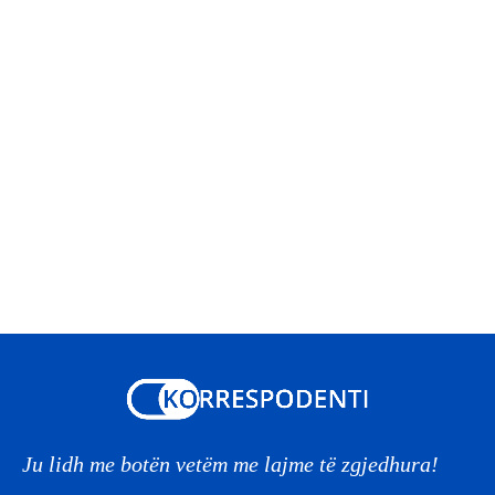
Ju lidh me botën vetëm me lajme të zgjedhura!