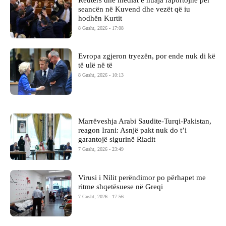
seancën në Kuvend dhe vezët që iu
hodhën Kurtit
8 Gusht, 2026 - 17:08
Evropa zgjeron tryezën, por ende nuk di kë
të ulë në të
8 Gusht, 2026 - 10:13
Marrëveshja Arabi Saudite-Turqi-Pakistan,
reagon Irani: Asnjë pakt nuk do t’i
garantojë sigurinë Riadit
7 Gusht, 2026 - 23:49
Virusi i Nilit perëndimor po përhapet me
ritme shqetësuese në Greqi
7 Gusht, 2026 - 17:56