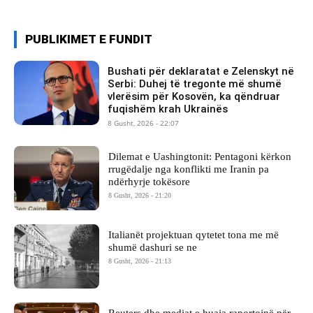
PUBLIKIMET E FUNDIT
Bushati për deklaratat e Zelenskyt në
Serbi: Duhej të tregonte më shumë
vlerësim për Kosovën, ka qëndruar
fuqishëm krah Ukrainës
8 Gusht, 2026 - 22:07
Dilemat e Uashingtonit: Pentagoni kërkon
rrugëdalje nga konflikti me Iranin pa
ndërhyrje tokësore
8 Gusht, 2026 - 21:20
Italianët projektuan qytetet tona me më
shumë dashuri se ne
8 Gusht, 2026 - 21:13
Reuters dhe mediat e huaja raportojnë për