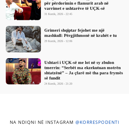
për përdorimin e flamurit arab në
varrimet e ushtarëve të UÇK-së
31 Korrik, 2026 - 22:45
Grimeri shqiptar fejohet me një
mashkull: Përgjithmonë në krahët e tu
29 Korrik, 2026 - 12:06
Ushtari i UÇK-së me lot në sy zbulon
tmerrin: “Serbët ma ekzekutuan motrën
shtatzënë” – Ja çfarë më tha para frymës
së fundit
24 Korrik, 2026 - 21:20
NA NDIQNI NË INSTAGRAM
@KORRESPODENTI