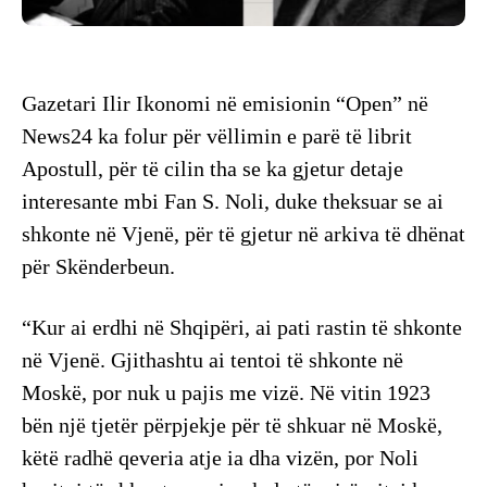
Gazetari Ilir Ikonomi në emisionin “Open” në
News24 ka folur për vëllimin e parë të librit
Apostull, për të cilin tha se ka gjetur detaje
interesante mbi Fan S. Noli, duke theksuar se ai
shkonte në Vjenë, për të gjetur në arkiva të dhënat
për Skënderbeun.
“Kur ai erdhi në Shqipëri, ai pati rastin të shkonte
në Vjenë. Gjithashtu ai tentoi të shkonte në
Moskë, por nuk u pajis me vizë. Në vitin 1923
bën një tjetër përpjekje për të shkuar në Moskë,
këtë radhë qeveria atje ia dha vizën, por Noli