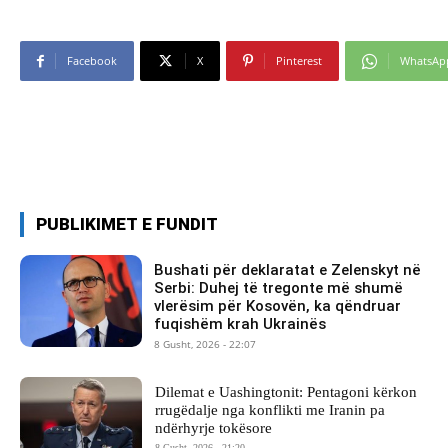
Facebook
X
Pinterest
WhatsAp
PUBLIKIMET E FUNDIT
Bushati për deklaratat e Zelenskyt në
Serbi: Duhej të tregonte më shumë
vlerësim për Kosovën, ka qëndruar
fuqishëm krah Ukrainës
8 Gusht, 2026 - 22:07
Dilemat e Uashingtonit: Pentagoni kërkon
rrugëdalje nga konflikti me Iranin pa
ndërhyrje tokësore
8 Gusht, 2026 - 21:20