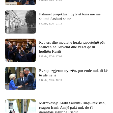
Italianët projektuan qytetet tona me më
shumë dashuri se ne
8 Gusht, 2026 - 21:13
Reuters dhe mediat e huaja raportojnë për
seancën në Kuvend dhe vezët që iu
hodhën Kurtit
8 Gusht, 2026 - 17:08
Evropa zgjeron tryezën, por ende nuk di kë
të ulë në të
8 Gusht, 2026 - 10:13
Marrëveshja Arabi Saudite-Turqi-Pakistan,
reagon Irani: Asnjë pakt nuk do t’i
garantojë sigurinë Riadit