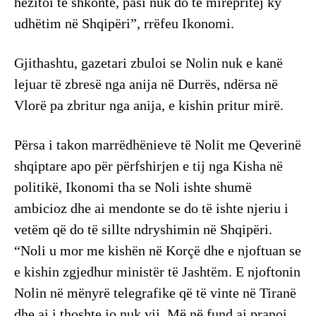
hezitoi të shkonte, pasi nuk do të mirëpritej ky
udhëtim në Shqipëri”, rrëfeu Ikonomi.
Gjithashtu, gazetari zbuloi se Nolin nuk e kanë
lejuar të zbresë nga anija në Durrës, ndërsa në
Vlorë pa zbritur nga anija, e kishin pritur mirë.
Përsa i takon marrëdhënieve të Nolit me Qeverinë
shqiptare apo për përfshirjen e tij nga Kisha në
politikë, Ikonomi tha se Noli ishte shumë
ambicioz dhe ai mendonte se do të ishte njeriu i
vetëm që do të sillte ndryshimin në Shqipëri.
“Noli u mor me kishën në Korçë dhe e njoftuan se
e kishin zgjedhur ministër të Jashtëm. E njoftonin
Nolin në mënyrë telegrafike që të vinte në Tiranë
dhe ai i thoshte jo nuk vij. Më në fund ai pranoi