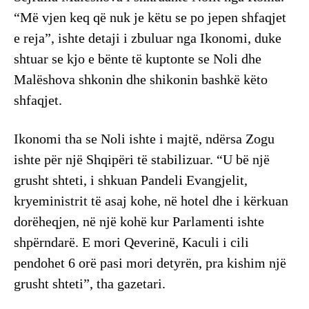
“Më vjen keq që nuk je këtu se po jepen shfaqjet
e reja”, ishte detaji i zbuluar nga Ikonomi, duke
shtuar se kjo e bënte të kuptonte se Noli dhe
Malëshova shkonin dhe shikonin bashkë këto
shfaqjet.
Ikonomi tha se Noli ishte i majtë, ndërsa Zogu
ishte për një Shqipëri të stabilizuar. “U bë një
grusht shteti, i shkuan Pandeli Evangjelit,
kryeministrit të asaj kohe, në hotel dhe i kërkuan
dorëheqjen, në një kohë kur Parlamenti ishte
shpërndarë. E mori Qeverinë, Kaculi i cili
pendohet 6 orë pasi mori detyrën, pra kishim një
grusht shteti”, tha gazetari.