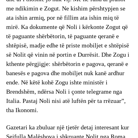
me ndikimin e Zogut. Ne kishim përshtypjen se
ata ishin armiq, por në fillim ata ishin miq të
mirë. Ka dokumente që Noli i kërkonte Zogut që
të paguante shërbëtorin, të paguante qeranë e
shtëpisë, madje edhe të priste mobiljet e shtëpisë
së Nolit që vinin në portin e Durrësit. Dhe Zogu i
kthente përgjigje: shërbëtorin e pagova, qeranë e
banesës e pagova dhe mobiljet nuk kanë ardhur
ende. Në këtë kohë Zogu ishte ministër i
Brendshëm, ndërsa Noli i çonte telegrame nga
Italia. Pastaj Noli nisi atë luftën për ta rrëzuar”,
tha Ikonomi.
Gazetari ka zbuluar një tjetër detaj interesant kur
Sejfulla Malëshova i shkruante Nolit nga Roma.