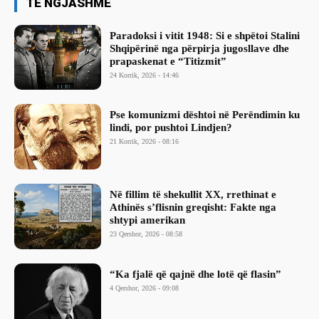
TË NGJASHME
Paradoksi i vitit 1948: Si e shpëtoi Stalini
Shqipërinë nga përpirja jugosllave dhe
prapaskenat e “Titizmit”
24 Korrik, 2026 - 14:46
Pse komunizmi dështoi në Perëndimin ku
lindi, por pushtoi Lindjen?
21 Korrik, 2026 - 08:16
Në fillim të shekullit XX, rrethinat e
Athinës s’flisnin greqisht: Fakte nga
shtypi amerikan
23 Qershor, 2026 - 08:58
“Ka fjalë që qajnë dhe lotë që flasin”
4 Qershor, 2026 - 09:08