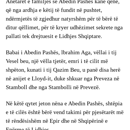
Anëtarët e familjes së Abedin Pashës kanë qenë,
që nga ardhja e këtij të fundit në pushtet,
ndërmjetës të zgjedhur natyrshëm për të bërë të
ditur qëllimet, për të kryer udhëzimet sekrete nga
pallati tek drejtuesit e Lidhjes Shqiptare.
Babai i Abedin Pashës, lbrahim Aga, vëllai i tij
Vesel beu, një vëlla tjetër, emri i të cilit më
shpëton, kunati i tij Qazim Beu, u panë disa herë
në anijet e Lloyd-it, duke shkuar nga Preveza në
Stamboll dhe nga Stambolli në Prevezë.
Në këtë qytet jeton nëna e Abedin Pashës, shtëpia
e të cilës është bërë vend takimi për pjesëtarët më
të rëndësishëm në Epir dhe në Shqipërinë e
Epërme të Lidhjes.