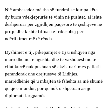
Një ambasador më tha së fundmi se kur pa këta
dy burra vdekjeprurës të vinin në pushtet, ai ishte
dëshpëruar për zgjidhjen paqësore të çështjeve në
pritje dhe kishte filluar të frikësohej për
ndërlikimet më të rënda.
Dyshimet e tij, pikëpamjet e tij u ushqyen nga
marrëdhëniet e ngushta dhe të vazhdueshme të
cilat kurrë nuk pushuan së ekzistuari mes pallatit
perandorak dhe drejtuesve të Lidhjes,
marrëdhënie që u mbajtën të fshehta sa më shumë
që qe e mundur, por që nuk u shpëtuan asnjë
diplomati largpamës.