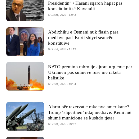
Presidentin” / Hasani sqaron hapat pas
konstituimit të Kuvendit
6 Gusht, 2026 - 12:43
Abdixhiku e Osmani nuk flasin para
mediave pasi Kurti shtyri seancën
konstituive
6 Gusht, 2026 - 11:13
NATO premton mbrojtje ajrore urgjente për
Ukrainën pas sulmeve ruse me raketa
balistike
6 Gusht, 2026 - 10:34
Alarm për rezervat e raketave amerikane?
Trump ‘shpërthen’ ndaj mediave: Kemi më
shumë municione se kushdo tjetër
6 Gusht, 2026 - 09:47