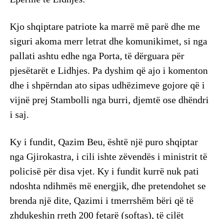
Kjo shqiptare patriote ka marrë më parë dhe me
siguri akoma merr letrat dhe komunikimet, si nga
pallati ashtu edhe nga Porta, të dërguara për
pjesëtarët e Lidhjes. Pa dyshim që ajo i komenton
dhe i shpërndan ato sipas udhëzimeve gojore që i
vijnë prej Stambolli nga burri, djemtë ose dhëndri
i saj.
Ky i fundit, Qazim Beu, është një puro shqiptar
nga Gjirokastra, i cili ishte zëvendës i ministrit të
policisë për disa vjet. Ky i fundit kurrë nuk pati
ndoshta ndihmës më energjik, dhe pretendohet se
brenda një dite, Qazimi i tmerrshëm bëri që të
zhdukeshin rreth 200 fetarë (softas), të cilët