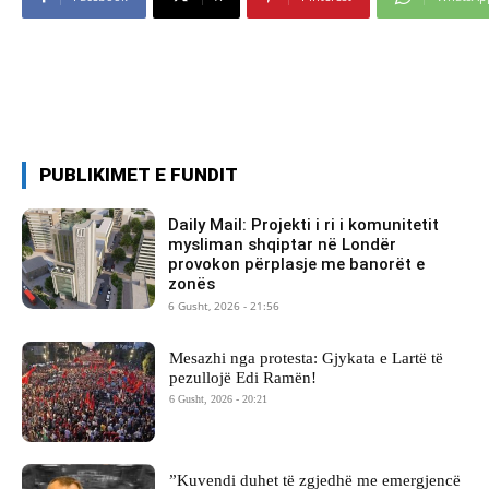
PUBLIKIMET E FUNDIT
Daily Mail: Projekti i ri i komunitetit
mysliman shqiptar në Londër
provokon përplasje me banorët e
zonës
6 Gusht, 2026 - 21:56
Mesazhi nga protesta: Gjykata e Lartë të
pezullojë Edi Ramën!
6 Gusht, 2026 - 20:21
​”Kuvendi duhet të zgjedhë me emergjencë