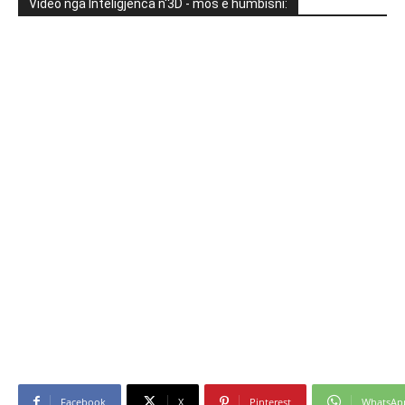
Video nga Inteligjenca n'3D - mos e humbisni:
Facebook
X
Pinterest
WhatsAp