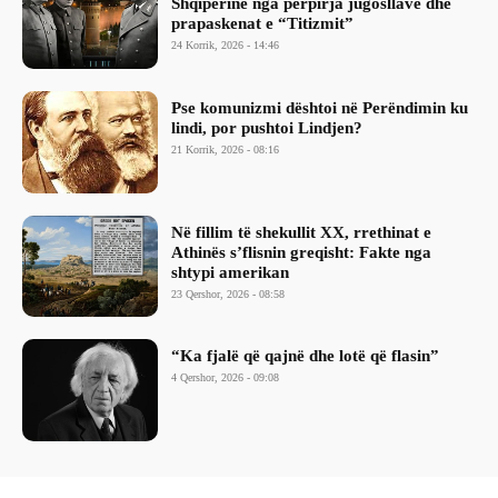
Shqipërinë nga përpirja jugosllave dhe
prapaskenat e “Titizmit”
24 Korrik, 2026 - 14:46
Pse komunizmi dështoi në Perëndimin ku
lindi, por pushtoi Lindjen?
21 Korrik, 2026 - 08:16
Në fillim të shekullit XX, rrethinat e
Athinës s’flisnin greqisht: Fakte nga
shtypi amerikan
23 Qershor, 2026 - 08:58
“Ka fjalë që qajnë dhe lotë që flasin”
4 Qershor, 2026 - 09:08