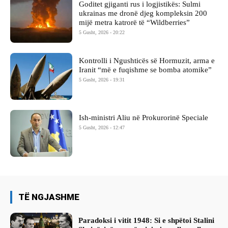
Goditet gjiganti rus i logjistikës: Sulmi
ukrainas me dronë djeg kompleksin 200
mijë metra katrorë të “Wildberries”
5 Gusht, 2026 - 20:22
Kontrolli i Ngushticës së Hormuzit, arma e
Iranit “më e fuqishme se bomba atomike”
5 Gusht, 2026 - 19:31
Ish-ministri ​Aliu në Prokurorinë Speciale
5 Gusht, 2026 - 12:47
TË NGJASHME
Paradoksi i vitit 1948: Si e shpëtoi Stalini