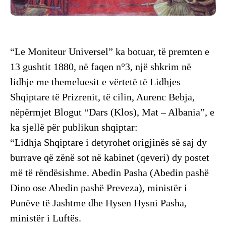
“Le Moniteur Universel” ka botuar, të premten e
13 gushtit 1880, në faqen n°3, një shkrim në
lidhje me themeluesit e vërtetë të Lidhjes
Shqiptare të Prizrenit, të cilin, Aurenc Bebja,
nëpërmjet Blogut “Dars (Klos), Mat – Albania”, e
ka sjellë për publikun shqiptar:
“Lidhja Shqiptare i detyrohet origjinës së saj dy
burrave që zënë sot në kabinet (qeveri) dy postet
më të rëndësishme. Abedin Pasha (Abedin pashë
Dino ose Abedin pashë Preveza), ministër i
Punëve të Jashtme dhe Hysen Hysni Pasha,
ministër i Luftës.