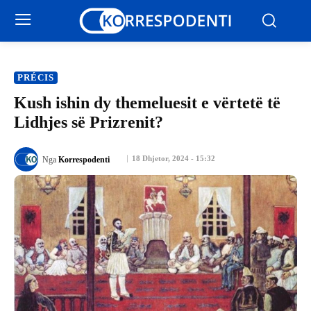
PRÉCIS
Kush ishin dy themeluesit e vërtetë të
Lidhjes së Prizrenit?
18 Dhjetor, 2024 - 15:32
Nga
Korrespodenti