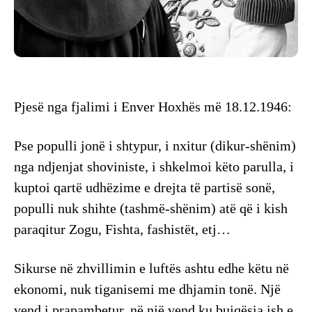
Pjesë nga fjalimi i Enver Hoxhës më 18.12.1946:
Pse populli jonë i shtypur, i nxitur (dikur-shënim)
nga ndjenjat shoviniste, i shkelmoi këto parulla, i
kuptoi qartë udhëzime e drejta të partisë sonë,
populli nuk shihte (tashmë-shënim) atë që i kish
paraqitur Zogu, Fishta, fashistët, etj…
Sikurse në zhvillimin e luftës ashtu edhe këtu në
ekonomi, nuk tiganisemi me dhjamin tonë. Një
vend i prapambetur, në një vend ku bujqësia ish e