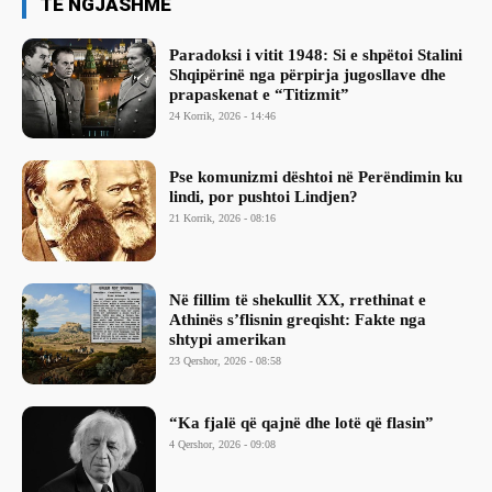
TË NGJASHME
Paradoksi i vitit 1948: Si e shpëtoi Stalini
Shqipërinë nga përpirja jugosllave dhe
prapaskenat e “Titizmit”
24 Korrik, 2026 - 14:46
Pse komunizmi dështoi në Perëndimin ku
lindi, por pushtoi Lindjen?
21 Korrik, 2026 - 08:16
Në fillim të shekullit XX, rrethinat e
Athinës s’flisnin greqisht: Fakte nga
shtypi amerikan
23 Qershor, 2026 - 08:58
“Ka fjalë që qajnë dhe lotë që flasin”
4 Qershor, 2026 - 09:08