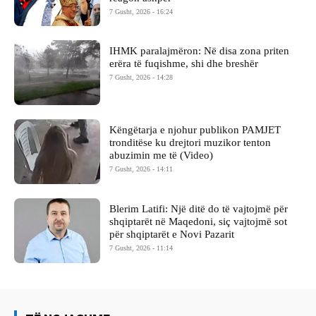
7 Gusht, 2026 - 16:24
IHMK paralajmëron: Në disa zona priten
erëra të fuqishme, shi dhe breshër
7 Gusht, 2026 - 14:28
Këngëtarja e njohur publikon PAMJET
tronditëse ku drejtori muzikor tenton
abuzimin me të (Video)
7 Gusht, 2026 - 14:11
Blerim Latifi: Një ditë do të vajtojmë për
shqiptarët në Maqedoni, siç vajtojmë sot
për shqiptarët e Novi Pazarit
7 Gusht, 2026 - 11:14