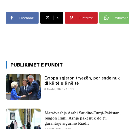
Facebook
X
Pinterest
WhatsAp
PUBLIKIMET E FUNDIT
Evropa zgjeron tryezën, por ende nuk
di kë të ulë në të
8 Gusht, 2026 - 10:13
Marrëveshja Arabi Saudite-Turqi-Pakistan,
reagon Irani: Asnjë pakt nuk do t’i
garantojë sigurinë Riadit
7 Gusht, 2026 - 23:49