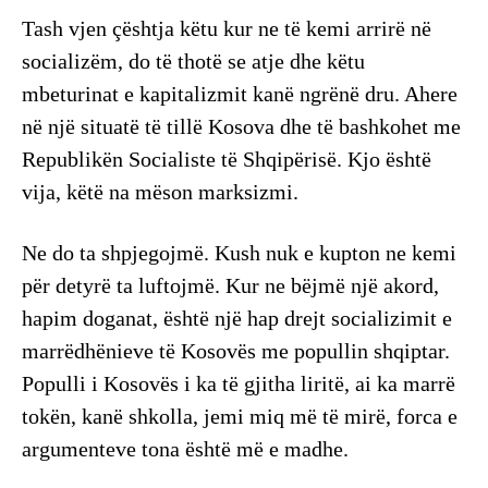
Tash vjen çështja këtu kur ne të kemi arrirë në
socializëm, do të thotë se atje dhe këtu
mbeturinat e kapitalizmit kanë ngrënë dru. Ahere
në një situatë të tillë Kosova dhe të bashkohet me
Republikën Socialiste të Shqipërisë. Kjo është
vija, këtë na mëson marksizmi.
Ne do ta shpjegojmë. Kush nuk e kupton ne kemi
për detyrë ta luftojmë. Kur ne bëjmë një akord,
hapim doganat, është një hap drejt socializimit e
marrëdhënieve të Kosovës me popullin shqiptar.
Populli i Kosovës i ka të gjitha liritë, ai ka marrë
tokën, kanë shkolla, jemi miq më të mirë, forca e
argumenteve tona është më e madhe.