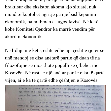
braktisur dhe ekziston akoma kjo situatë, nuk
mund të kuptohet ngritje pa një bashkëpunim
ekonomik, pa ndihmën e Jugosllavisë. Në këtë
kohë Komiteti Qendror ka marrë vendim për
akordin ekonomik.
Në lidhje me këtë, është edhe një çështje tjetër se
unë mendoj se disa anëtarë partie që duan të na
filozofojnë se mos thotë populli se ç’bëhet me
Kosovën. Në rast se një anëtar partie e ka të qartë
vijën, ai e ka të qartë edhe çështjen e Kosovës.