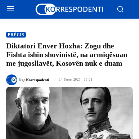
PRÉCIS
Diktatori Enver Hoxha: Zogu dhe
Fishta ishin shovinistë, na armiqësuan
me jugosllavët, Kosovën nuk e duam
14 Tetor, 2025 - 08:01
Nga
Korrespodenti