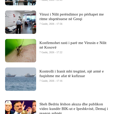
Virusi i Nilit perëndimor po përhapet me
ritme shqetësuese në Greqi
7 Gusht, 2026 - 17:56
Konfirmohet rasti i parë me Virusin e Nilit
në Kosovë
7 Gusht, 2026 - 17:22
Kontrolli i Iranit mbi tregtinë, një armë e
fuqishme me afat të kufizuar
7 Gusht, 2026 - 17:16
Sheh Bedriu lëshon akuza dhe publikon
video kundër BIK-ut e Ipeshkvisë, Demaj i
reagon ashpër