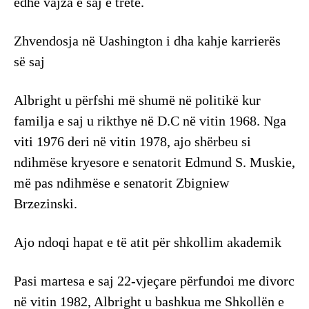
edhe vajza e saj e tretë.
Zhvendosja në Uashington i dha kahje karrierës
së saj
Albright u përfshi më shumë në politikë kur
familja e saj u rikthye në D.C në vitin 1968. Nga
viti 1976 deri në vitin 1978, ajo shërbeu si
ndihmëse kryesore e senatorit Edmund S. Muskie,
më pas ndihmëse e senatorit Zbigniew
Brzezinski.
Ajo ndoqi hapat e të atit për shkollim akademik
Pasi martesa e saj 22-vjeçare përfundoi me divorc
në vitin 1982, Albright u bashkua me Shkollën e