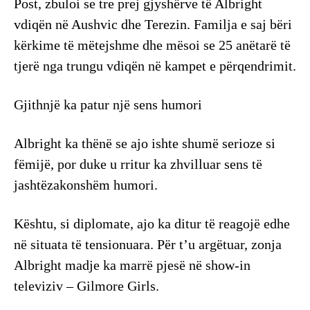
Post, zbuloi se tre prej gjyshërve të Albright
vdiqën në Aushvic dhe Terezin. Familja e saj bëri
kërkime të mëtejshme dhe mësoi se 25 anëtarë të
tjerë nga trungu vdiqën në kampet e përqendrimit.
Gjithnjë ka patur një sens humori
Albright ka thënë se ajo ishte shumë serioze si
fëmijë, por duke u rritur ka zhvilluar sens të
jashtëzakonshëm humori.
Kështu, si diplomate, ajo ka ditur të reagojë edhe
në situata të tensionuara. Për t’u argëtuar, zonja
Albright madje ka marrë pjesë në show-in
televiziv – Gilmore Girls.