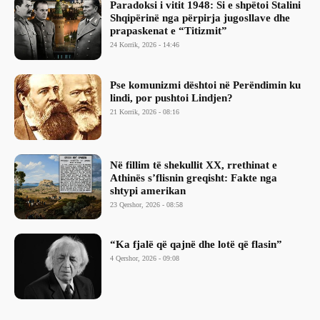
Paradoksi i vitit 1948: Si e shpëtoi Stalini
Shqipërinë nga përpirja jugosllave dhe
prapaskenat e “Titizmit”
24 Korrik, 2026 - 14:46
Pse komunizmi dështoi në Perëndimin ku
lindi, por pushtoi Lindjen?
21 Korrik, 2026 - 08:16
Në fillim të shekullit XX, rrethinat e
Athinës s’flisnin greqisht: Fakte nga
shtypi amerikan
23 Qershor, 2026 - 08:58
“Ka fjalë që qajnë dhe lotë që flasin”
4 Qershor, 2026 - 09:08