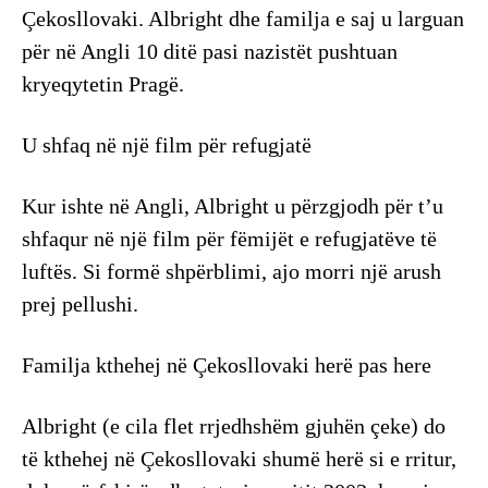
Çekosllovaki. Albright dhe familja e saj u larguan
për në Angli 10 ditë pasi nazistët pushtuan
kryeqytetin Pragë.
U shfaq në një film për refugjatë
Kur ishte në Angli, Albright u përzgjodh për t’u
shfaqur në një film për fëmijët e refugjatëve të
luftës. Si formë shpërblimi, ajo morri një arush
prej pellushi.
Familja kthehej në Çekosllovaki herë pas here
Albright (e cila flet rrjedhshëm gjuhën çeke) do
të kthehej në Çekosllovaki shumë herë si e rritur,