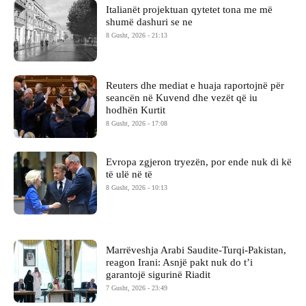
Italianët projektuan qytetet tona me më
shumë dashuri se ne
8 Gusht, 2026 - 21:13
Reuters dhe mediat e huaja raportojnë për
seancën në Kuvend dhe vezët që iu
hodhën Kurtit
8 Gusht, 2026 - 17:08
Evropa zgjeron tryezën, por ende nuk di kë
të ulë në të
8 Gusht, 2026 - 10:13
Marrëveshja Arabi Saudite-Turqi-Pakistan,
reagon Irani: Asnjë pakt nuk do t’i
garantojë sigurinë Riadit
7 Gusht, 2026 - 23:49