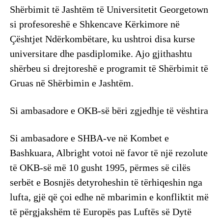
Shërbimit të Jashtëm të Universitetit Georgetown
si profesoreshë e Shkencave Kërkimore në
Çështjet Ndërkombëtare, ku ushtroi disa kurse
universitare dhe pasdiplomike. Ajo gjithashtu
shërbeu si drejtoreshë e programit të Shërbimit të
Gruas në Shërbimin e Jashtëm.
Si ambasadore e OKB-së bëri zgjedhje të vështira
Si ambasadore e SHBA-ve në Kombet e
Bashkuara, Albright votoi në favor të një rezolute
të OKB-së më 10 gusht 1995, përmes së cilës
serbët e Bosnjës detyroheshin të tërhiqeshin nga
lufta, gjë që çoi edhe në mbarimin e konfliktit më
të përgjakshëm të Europës pas Luftës së Dytë