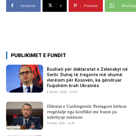
Facebook
X
Pinterest
WhatsAp
PUBLIKIMET E FUNDIT
Bushati për deklaratat e Zelenskyt në
Serbi: Duhej të tregonte më shumë
vlerësim për Kosovën, ka qëndruar
fuqishëm krah Ukrainës
8 Gusht, 2026 - 22:07
Dilemat e Uashingtonit: Pentagoni kërkon
rrugëdalje nga konflikti me Iranin pa
ndërhyrje tokësore
8 Gusht, 2026 - 21:20