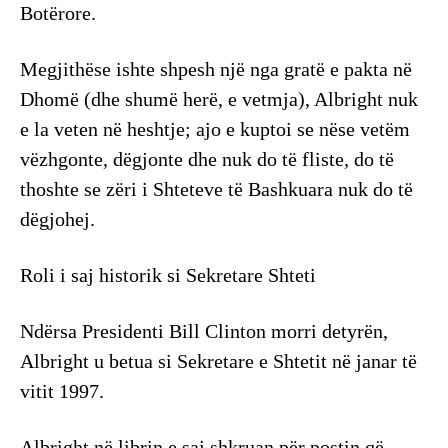
Botërore.
Megjithëse ishte shpesh një nga gratë e pakta në
Dhomë (dhe shumë herë, e vetmja), Albright nuk
e la veten në heshtje; ajo e kuptoi se nëse vetëm
vëzhgonte, dëgjonte dhe nuk do të fliste, do të
thoshte se zëri i Shteteve të Bashkuara nuk do të
dëgjohej.
Roli i saj historik si Sekretare Shteti
Ndërsa Presidenti Bill Clinton morri detyrën,
Albright u betua si Sekretare e Shtetit në janar të
vitit 1997.
Albright në librin e saj shkruan për postin që