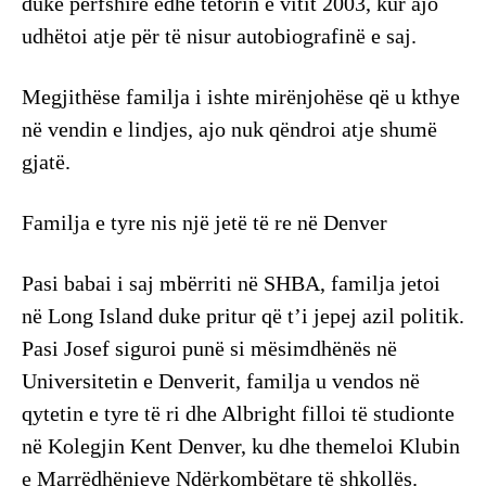
duke përfshirë edhe tetorin e vitit 2003, kur ajo
udhëtoi atje për të nisur autobiografinë e saj.
Megjithëse familja i ishte mirënjohëse që u kthye
në vendin e lindjes, ajo nuk qëndroi atje shumë
gjatë.
Familja e tyre nis një jetë të re në Denver
Pasi babai i saj mbërriti në SHBA, familja jetoi
në Long Island duke pritur që t’i jepej azil politik.
Pasi Josef siguroi punë si mësimdhënës në
Universitetin e Denverit, familja u vendos në
qytetin e tyre të ri dhe Albright filloi të studionte
në Kolegjin Kent Denver, ku dhe themeloi Klubin
e Marrëdhënieve Ndërkombëtare të shkollës.