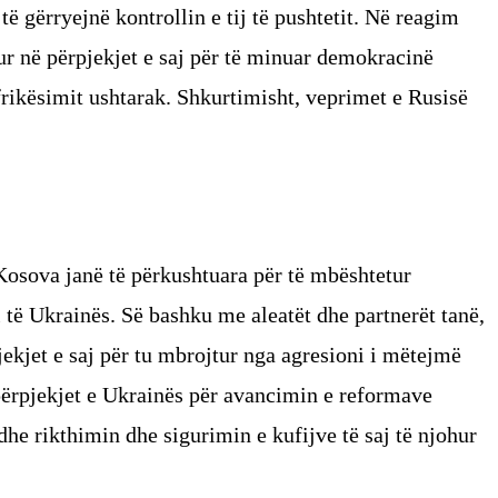
të gërryejnë kontrollin e tij të pushtetit. Në reagim
ur në përpjekjet e saj për të minuar demokracinë
rikësimit ushtarak. Shkurtimisht, veprimet e Rusisë
Kosova janë të përkushtuara për të mbështetur
al të Ukrainës. Së bashku me aleatët dhe partnerët tanë,
kjet e saj për tu mbrojtur nga agresioni i mëtejmë
ërpjekjet e Ukrainës për avancimin e reformave
he rikthimin dhe sigurimin e kufijve të saj të njohur