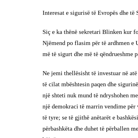
Interesat e sigurisë të Evropës dhe të
Siç e ka thënë sekretari Blinken kur f
Njëmend po flasim për të ardhmen e U
më të sigurt dhe më të qëndrueshme p
Ne jemi thellësisht të investuar në at
të cilat mbështesin paqen dhe sigurinë 
një shteti nuk mund të ndryshohen me 
një demokraci të marrin vendime për v
të tyre; se të gjithë anëtarët e bashk
përbashkëta dhe duhet të përballen m