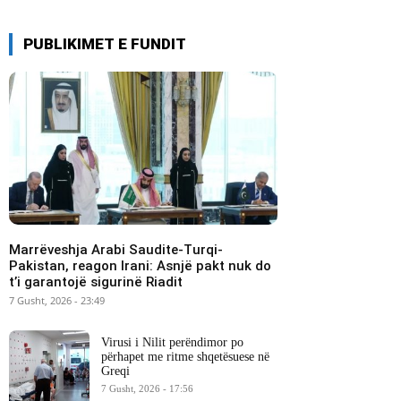
PUBLIKIMET E FUNDIT
Marrëveshja Arabi Saudite-Turqi-
Pakistan, reagon Irani: Asnjë pakt nuk do
t’i garantojë sigurinë Riadit
7 Gusht, 2026 - 23:49
Virusi i Nilit perëndimor po
përhapet me ritme shqetësuese në
Greqi
7 Gusht, 2026 - 17:56