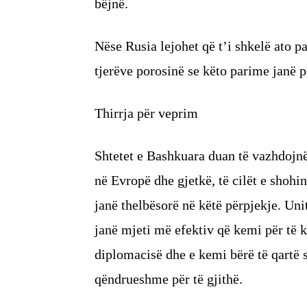
bëjnë.
Nëse Rusia lejohet që t’i shkelë ato p
tjerëve porosinë se këto parime janë p
Thirrja për veprim
Shtetet e Bashkuara duan të vazhdojnë
në Evropë dhe gjetkë, të cilët e shoh
janë thelbësorë në këtë përpjekje. Uni
janë mjeti më efektiv që kemi për të 
diplomacisë dhe e kemi bërë të qartë
qëndrueshme për të gjithë.