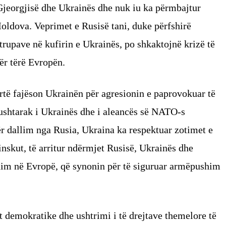
Gjeorgjisë dhe Ukrainës dhe nuk iu ka përmbajtur
Moldova. Veprimet e Rusisë tani, duke përfshirë
upave në kufirin e Ukrainës, po shkaktojnë krizë të
ër tërë Evropën.
ertë fajëson Ukrainën për agresionin e paprovokuar të
 ushtarak i Ukrainës dhe i aleancës së NATO-s
r dallim nga Rusia, Ukraina ka respektuar zotimet e
nskut, të arritur ndërmjet Rusisë, Ukrainës dhe
im në Evropë, që synonin për të siguruar armëpushim
at demokratike dhe ushtrimi i të drejtave themelore të