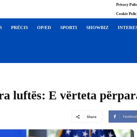
Privacy Poli
Cookie Poli
S
PRÉCIS
OP/ED
SPORTI
SHOWBIZ
INTERE
a luftës: E vërteta përpar
Faceboo
Share