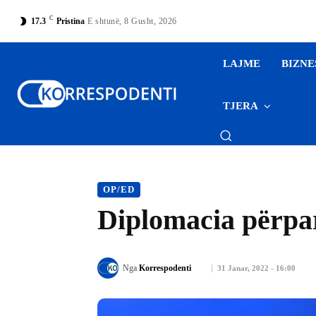
C
17.3
Pristina
E shtunë, 8 Gusht, 2026
LAJME
BIZNE
TJERA
OP/ED
Diplomacia përpar
Nga
Korrespodenti
31 Janar, 2022 - 16:00