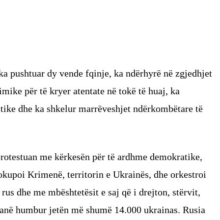
ka pushtuar dy vende fqinje, ka ndërhyrë në zgjedhjet
imike për të kryer atentate në tokë të huaj, ka
litike dhe ka shkelur marrëveshjet ndërkombëtare të
 protestuan me kërkesën për të ardhme demokratike,
okupoi Krimenë, territorin e Ukrainës, dhe orkestroi
rus dhe me mbështetësit e saj që i drejton, stërvit,
 kanë humbur jetën më shumë 14.000 ukrainas. Rusia