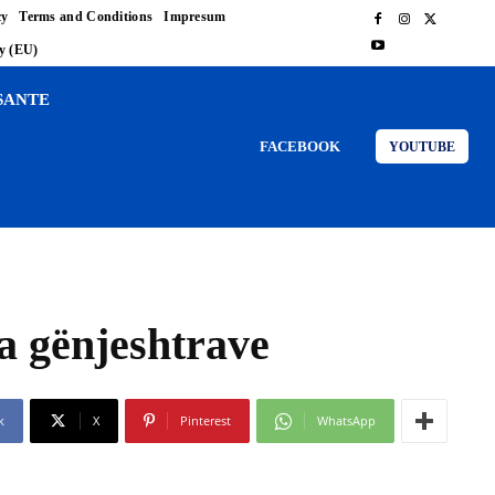
cy
Terms and Conditions
Impresum
cy (EU)
SANTE
FACEBOOK
YOUTUBE
a gënjeshtrave
k
X
Pinterest
WhatsApp