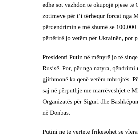
edhe sot vazhdon të okupojë pjesë të 
zotimeve për t’i tërhequr forcat nga 
përqendrimin e më shumë se 100.000 tr
përtërirë jo vetëm për Ukrainën, por p
Presidenti Putin në mënyrë jo të sinq
Rusisë. Por, për nga natyra, qëndrimi
gjithmonë ka qenë vetëm mbrojtës. Pë
saj në përputhje me marrëveshjet e Mi
Organizatës për Siguri dhe Bashkëpun
në Donbas.
Putini në të vërtetë frikësohet se vler