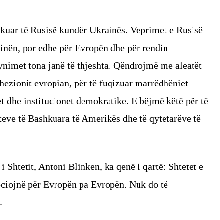
okuar të Rusisë kundër Ukrainës. Veprimet e Rusisë
inën, por edhe për Evropën dhe për rendin
ynimet tona janë të thjeshta. Qëndrojmë me aleatët
hezionit evropian, për të fuqizuar marrëdhëniet
tet dhe institucionet demokratike. E bëjmë këtë për të
eteve të Bashkuara të Amerikës dhe të qytetarëve të
i Shtetit, Antoni Blinken, ka qenë i qartë: Shtetet e
ciojnë për Evropën pa Evropën. Nuk do të
.