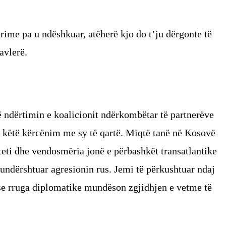
arime pa u ndëshkuar, atëherë kjo do t’ju dërgonte të
avlerë.
 ndërtimin e koalicionit ndërkombëtar të partnerëve
in këtë kërcënim me sy të qartë. Miqtë tanë në Kosovë
teti dhe vendosmëria jonë e përbashkët transatlantike
kundërshtuar agresionin rus. Jemi të përkushtuar ndaj
 se rruga diplomatike mundëson zgjidhjen e vetme të