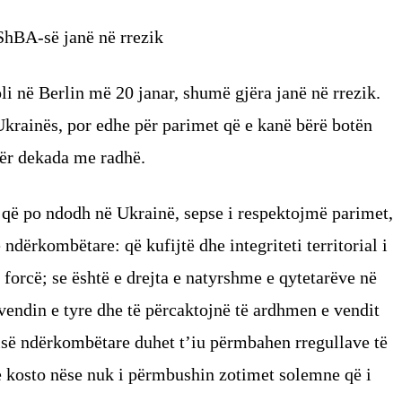
 ShBA-së janë në rrezik
oli në Berlin më 20 janar, shumë gjëra janë në rrezik.
krainës, por edhe për parimet që e kanë bërë botën
ër dekada me radhë.
ë që po ndodh në Ukrainë, sepse i respektojmë parimet,
ndërkombëtare: që kufijtë dhe integriteti territorial i
forcë; se është e drejta e natyrshme e qytetarëve në
endin e tyre dhe të përcaktojnë të ardhmen e vendit
ësisë ndërkombëtare duhet t’iu përmbahen rregullave të
e kosto nëse nuk i përmbushin zotimet solemne që i