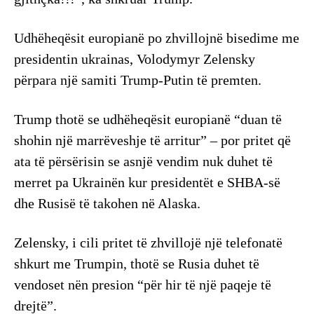
Udhëheqësit europianë po zhvillojnë bisedime me
presidentin ukrainas, Volodymyr Zelensky
përpara një samiti Trump-Putin të premten.
Trump thotë se udhëheqësit europianë “duan të
shohin një marrëveshje të arritur” – por pritet që
ata të përsërisin se asnjë vendim nuk duhet të
merret pa Ukrainën kur presidentët e SHBA-së
dhe Rusisë të takohen në Alaska.
Zelensky, i cili pritet të zhvillojë një telefonatë
shkurt me Trumpin, thotë se Rusia duhet të
vendoset nën presion “për hir të një paqeje të
drejtë”.