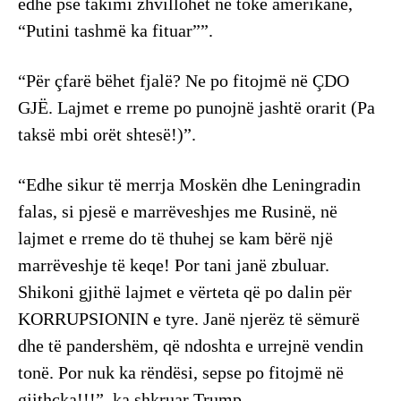
edhe pse takimi zhvillohet në tokë amerikane,
“Putini tashmë ka fituar””.
“Për çfarë bëhet fjalë? Ne po fitojmë në ÇDO
GJË. Lajmet e rreme po punojnë jashtë orarit (Pa
taksë mbi orët shtesë!)”.
“Edhe sikur të merrja Moskën dhe Leningradin
falas, si pjesë e marrëveshjes me Rusinë, në
lajmet e rreme do të thuhej se kam bërë një
marrëveshje të keqe! Por tani janë zbuluar.
Shikoni gjithë lajmet e vërteta që po dalin për
KORRUPSIONIN e tyre. Janë njerëz të sëmurë
dhe të pandershëm, që ndoshta e urrejnë vendin
tonë. Por nuk ka rëndësi, sepse po fitojmë në
gjithçka!!!”, ka shkruar Trump.