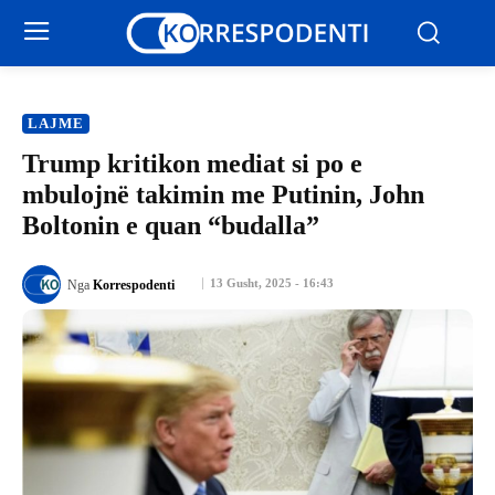
LAJME
Trump kritikon mediat si po e
mbulojnë takimin me Putinin, John
Boltonin e quan “budalla”
13 Gusht, 2025 - 16:43
Nga
Korrespodenti