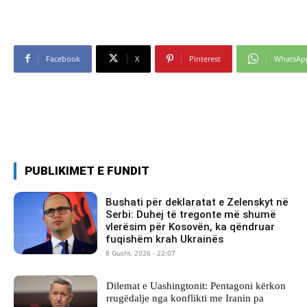
Facebook
X
Pinterest
WhatsAp
PUBLIKIMET E FUNDIT
Bushati për deklaratat e Zelenskyt në
Serbi: Duhej të tregonte më shumë
vlerësim për Kosovën, ka qëndruar
fuqishëm krah Ukrainës
8 Gusht, 2026 - 22:07
Dilemat e Uashingtonit: Pentagoni kërkon
rrugëdalje nga konflikti me Iranin pa