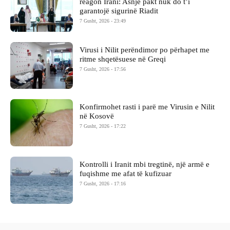
reagon Irani: Asnjë pakt nuk do t’i
garantojë sigurinë Riadit
7 Gusht, 2026 - 23:49
Virusi i Nilit perëndimor po përhapet me
ritme shqetësuese në Greqi
7 Gusht, 2026 - 17:56
Konfirmohet rasti i parë me Virusin e Nilit
në Kosovë
7 Gusht, 2026 - 17:22
Kontrolli i Iranit mbi tregtinë, një armë e
fuqishme me afat të kufizuar
7 Gusht, 2026 - 17:16