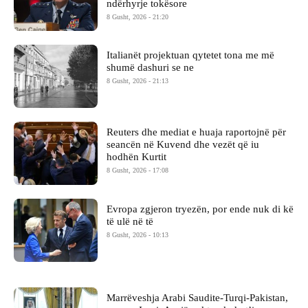
ndërhyrje tokësore
8 Gusht, 2026 - 21:20
Italianët projektuan qytetet tona me më
shumë dashuri se ne
8 Gusht, 2026 - 21:13
Reuters dhe mediat e huaja raportojnë për
seancën në Kuvend dhe vezët që iu
hodhën Kurtit
8 Gusht, 2026 - 17:08
Evropa zgjeron tryezën, por ende nuk di kë
të ulë në të
8 Gusht, 2026 - 10:13
Marrëveshja Arabi Saudite-Turqi-Pakistan,