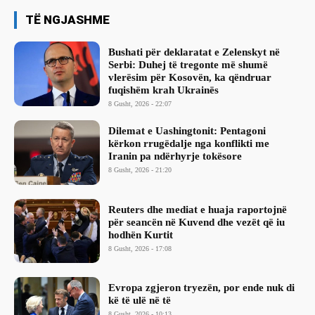
TË NGJASHME
Bushati për deklaratat e Zelenskyt në
Serbi: Duhej të tregonte më shumë
vlerësim për Kosovën, ka qëndruar
fuqishëm krah Ukrainës
8 Gusht, 2026 - 22:07
Dilemat e Uashingtonit: Pentagoni
kërkon rrugëdalje nga konflikti me
Iranin pa ndërhyrje tokësore
8 Gusht, 2026 - 21:20
Reuters dhe mediat e huaja raportojnë
për seancën në Kuvend dhe vezët që iu
hodhën Kurtit
8 Gusht, 2026 - 17:08
Evropa zgjeron tryezën, por ende nuk di
kë të ulë në të
8 Gusht, 2026 - 10:13