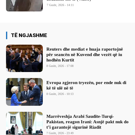
7 Gusht, 2026 - 14:11
TË NGJASHME
Reuters dhe mediat e huaja raportojnë
për seancën në Kuvend dhe vezët që iu
hodhën Kurtit
8 Gusht, 2026 - 17:08
Evropa zgjeron tryezën, por ende nuk di
kë të ulë në të
8 Gusht, 2026 - 10:13
Marrëveshja Arabi Saudite-Turqi-
Pakistan, reagon Irani: Asnjë pakt nuk do
t’i garantojë sigurinë Riadit
7 Gusht, 2026 - 23:49