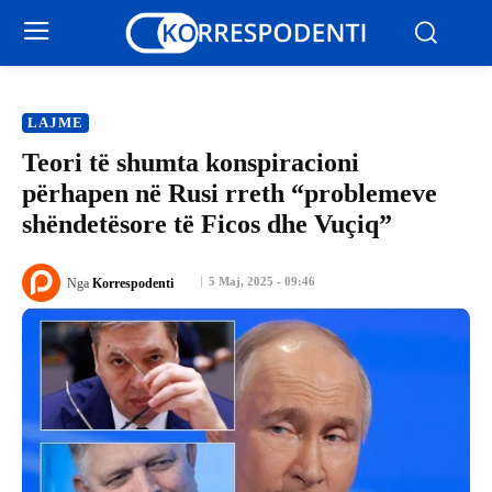
LAJME
Teori të shumta konspiracioni
përhapen në Rusi rreth “problemeve
shëndetësore të Ficos dhe Vuçiq”
5 Maj, 2025 - 09:46
Nga
Korrespodenti