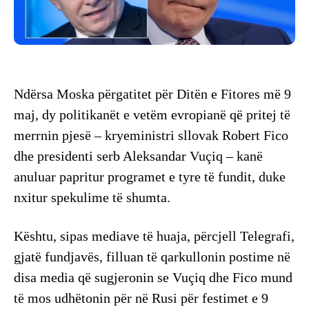
Ndërsa Moska përgatitet për Ditën e Fitores më 9
maj, dy politikanët e vetëm evropianë që pritej të
merrnin pjesë – kryeministri sllovak Robert Fico
dhe presidenti serb Aleksandar Vuçiq – kanë
anuluar papritur programet e tyre të fundit, duke
nxitur spekulime të shumta.
Kështu, sipas mediave të huaja, përcjell Telegrafi,
gjatë fundjavës, filluan të qarkullonin postime në
disa media që sugjeronin se Vuçiq dhe Fico mund
të mos udhëtonin për në Rusi për festimet e 9