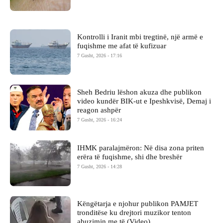
Kontrolli i Iranit mbi tregtinë, një armë e
fuqishme me afat të kufizuar
7 Gusht, 2026 - 17:16
Sheh Bedriu lëshon akuza dhe publikon
video kundër BIK-ut e Ipeshkvisë, Demaj i
reagon ashpër
7 Gusht, 2026 - 16:24
IHMK paralajmëron: Në disa zona priten
erëra të fuqishme, shi dhe breshër
7 Gusht, 2026 - 14:28
Këngëtarja e njohur publikon PAMJET
tronditëse ku drejtori muzikor tenton
abuzimin me të (Video)