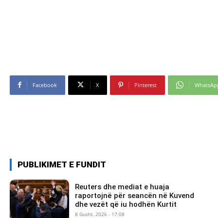
Facebook
X
Pinterest
WhatsAp
PUBLIKIMET E FUNDIT
Reuters dhe mediat e huaja
raportojnë për seancën në Kuvend
dhe vezët që iu hodhën Kurtit
8 Gusht, 2026 - 17:08