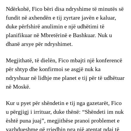
Ndërkohë, Fico bëri disa ndryshime të minutës së
fundit në axhendën e tij zyrtare javën e kaluar,
duke përfshirë anulimin e një udhëtimi të
planifikuar në Mbretërinë e Bashkuar. Nuk u
dhanë arsye për ndryshimet.
Megjithatë, të dielën, Fico mbajti një konferencë
për shtyp dhe konfirmoi se asgjë nuk ka
ndryshuar në lidhje me planet e tij për të udhëtuar
në Moskë.
Kur u pyet për shëndetin e tij nga gazetarët, Fico
u përgjigj i irrituar, duke thënë: “Shëndeti im nuk
është puna juaj”, megjithëse pranoi problemet e
vazhdueshme që rrjedhin nga një atentat ndaj të