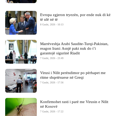
Evropa zgjeron tryezën, por ende nuk di kë
të ulë në të
8 Gusht, 2026 - 10:13
Marrëveshja Arabi Saudite-Turqi-Pakistan,
reagon Irani: Asnjë pakt nuk do t’i
garantojë sigurinë Riadit
7 Gusht, 2026 - 23:49
Virusi i Nilit perëndimor po përhapet me
ritme shqetësuese në Greqi
7 Gusht, 2026 - 17:56
Konfirmohet rasti i parë me Virusin e Nilit
në Kosovë
7 Gusht, 2026 - 17:22