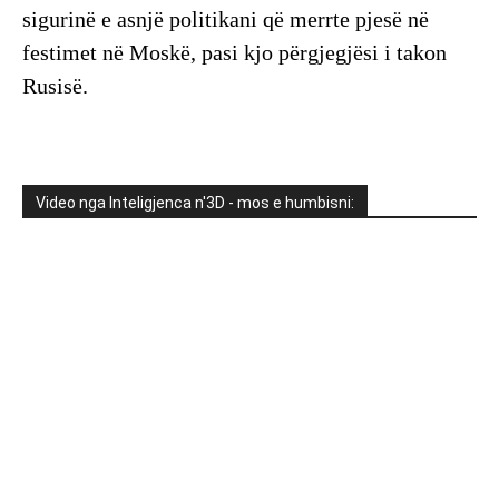
sigurinë e asnjë politikani që merrte pjesë në
festimet në Moskë, pasi kjo përgjegjësi i takon
Rusisë.
Video nga Inteligjenca n'3D - mos e humbisni: