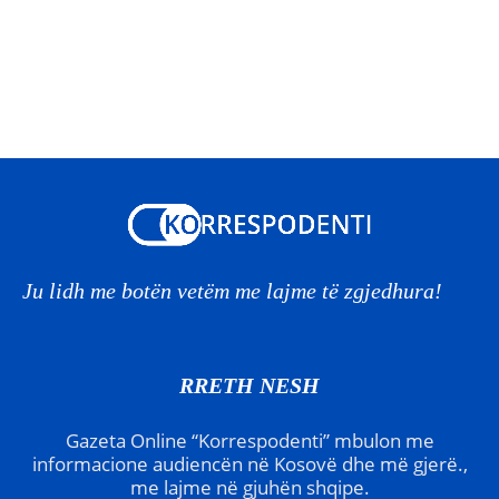
Ju lidh me botën vetëm me lajme të zgjedhura!
RRETH NESH
Gazeta Online “Korrespodenti” mbulon me
informacione audiencën në Kosovë dhe më gjerë.,
me lajme në gjuhën shqipe.