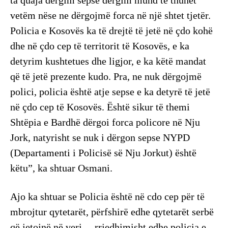
ta quaja dërgim sepse dërgim mund të thuhet
vetëm nëse ne dërgojmë forca në një shtet tjetër.
Policia e Kosovës ka të drejtë të jetë në çdo kohë
dhe në çdo cep të territorit të Kosovës, e ka
detyrim kushtetues dhe ligjor, e ka këtë mandat
që të jetë prezente kudo. Pra, ne nuk dërgojmë
polici, policia është atje sepse e ka detyrë të jetë
në çdo cep të Kosovës. Është sikur të themi
Shtëpia e Bardhë dërgoi forca policore në Nju
Jork, natyrisht se nuk i dërgon sepse NYPD
(Departamenti i Policisë së Nju Jorkut) është
këtu”, ka shtuar Osmani.
Ajo ka shtuar se Policia është në cdo cep për të
mbrojtur qytetarët, përfshirë edhe qytetarët serbë
që jetojnë në veri.…rrjedhimisht edhe policia e