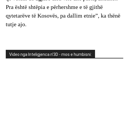
Pra është shtëpia e përhershme e të gjithë
qytetarëve të Kosovës, pa dallim etnie”, ka thënë
tutje ajo.
Video nga Inteligjenca n'3D - mos e humbisni: