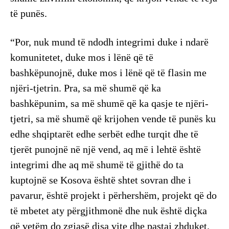
të punës.
“Por, nuk mund të ndodh integrimi duke i ndarë
komunitetet, duke mos i lënë që të
bashkëpunojnë, duke mos i lënë që të flasin me
njëri-tjetrin. Pra, sa më shumë që ka
bashkëpunim, sa më shumë që ka qasje te njëri-
tjetri, sa më shumë që krijohen vende të punës ku
edhe shqiptarët edhe serbët edhe turqit dhe të
tjerët punojnë në një vend, aq më i lehtë është
integrimi dhe aq më shumë të gjithë do ta
kuptojnë se Kosova është shtet sovran dhe i
pavarur, është projekt i përhershëm, projekt që do
të mbetet aty përgjithmonë dhe nuk është diçka
që vetëm do zgjasë disa vite dhe pastaj zhduket.