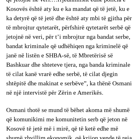
Kosovës është aty ku e ka mandat që të jetë, ku e
ka detyrë që të jetë dhe është aty mbi të gjitha për
të mbrojtur qytetarët, përfshirë qytetarët serbë që
jetojnë në veri, për t’i mbrojtur nga bandat serbe,
bandat kriminale që udhëhiqen nga kriminelë që
janë në listën e SHBA-së, të Mbretërisë së
Bashkuar dhe shteteve tjera, nga banda kriminale
të cilat kanë vrarë edhe serbë, të cilat djegin
shtëpitë dhe makinat e serbëve”, ka thënë Osmani
në një intervistë për Zërin e Amerikës.
Osmani thotë se mund të bëhet akoma më shumë
që komunikimi me komunitetin serb që jeton në
Kosovë të jetë më i mirë, që të ketë edhe më
shumë zhvillim ekonomik, që krijon vende të reja