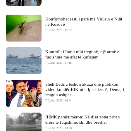
Konfirmohet rasti i parë me Virusin e Nilit
në Kosovë
7 Gusht, 2026 - 17:22
Kontrolli i Iranit mbi tregtinë, një armë e
fuqishme me afat të kufizuar
7 Gusht, 2026 - 17:16
Sheh Bedriu lëshon akuza dhe publikon
video kundër BIK-ut e Ipeshkvisë, Demaj i
reagon ashpër
7 Gusht, 2026 - 16:24
IHMK paralajmëron: Në disa zona priten
erëra të fuqishme, shi dhe breshër
7 Gusht, 2026 - 14:28