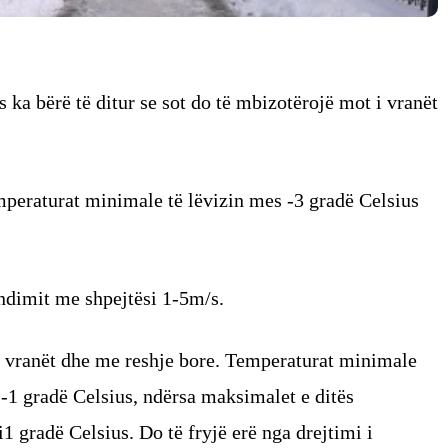
 ka bërë të ditur se sot do të mbizotërojë mot i vranët
emperaturat minimale të lëvizin mes -3 gradë Celsius
ëndimit me shpejtësi 1-5m/s.
i vranët dhe me reshje bore. Temperaturat minimale
 -1 gradë Celsius, ndërsa maksimalet e ditës
1 gradë Celsius. Do të fryjë erë nga drejtimi i