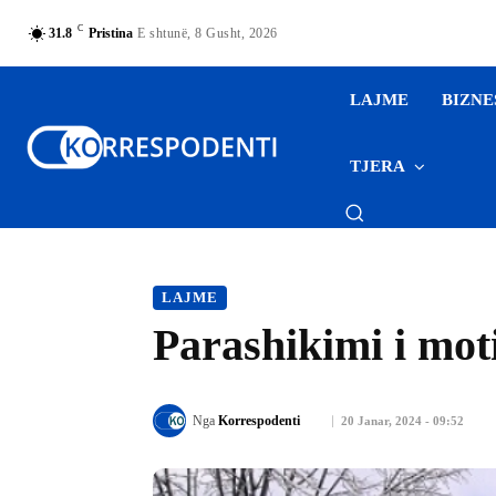
C
31.8
Pristina
E shtunë, 8 Gusht, 2026
LAJME
BIZNE
TJERA
LAJME
Parashikimi i moti
Nga
Korrespodenti
20 Janar, 2024 - 09:52