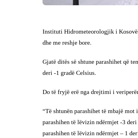
Instituti Hidrometeorologjik i Kosovës
dhe me reshje bore.
Gjatë ditës së shtune parashihet që t
deri -1 gradë Celsius.
Do të fryjë erë nga drejtimi i veriper
“Të shtunën parashihet të mbajë mot 
parashihen të lëvizin ndërmjet -3 deri
parashihen të lëvizin ndërmjet – 1 deri