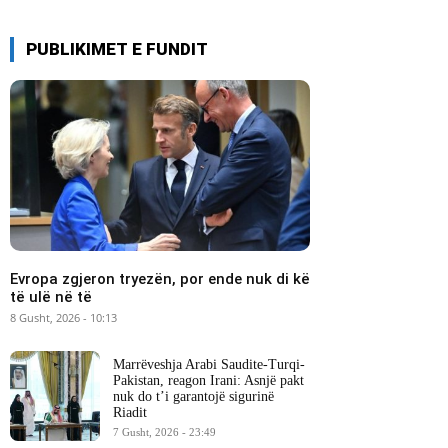
PUBLIKIMET E FUNDIT
Evropa zgjeron tryezën, por ende nuk di kë
të ulë në të
8 Gusht, 2026 - 10:13
Marrëveshja Arabi Saudite-Turqi-
Pakistan, reagon Irani: Asnjë pakt
nuk do t’i garantojë sigurinë
Riadit
7 Gusht, 2026 - 23:49