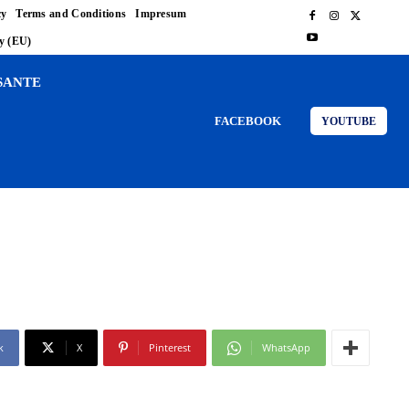
cy
Terms and Conditions
Impresum
cy (EU)
SANTE
FACEBOOK
YOUTUBE
k
X
Pinterest
WhatsApp