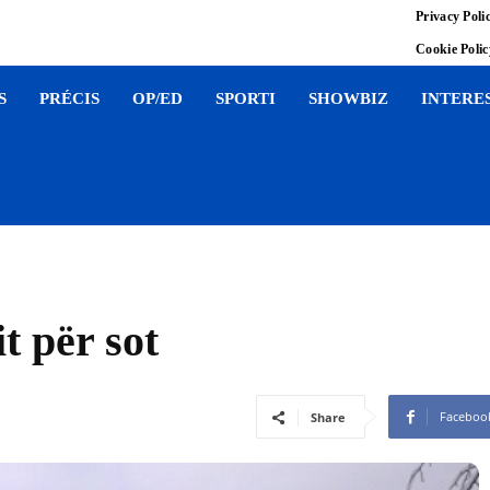
Privacy Poli
Cookie Poli
S
PRÉCIS
OP/ED
SPORTI
SHOWBIZ
INTERE
t për sot
Faceboo
Share