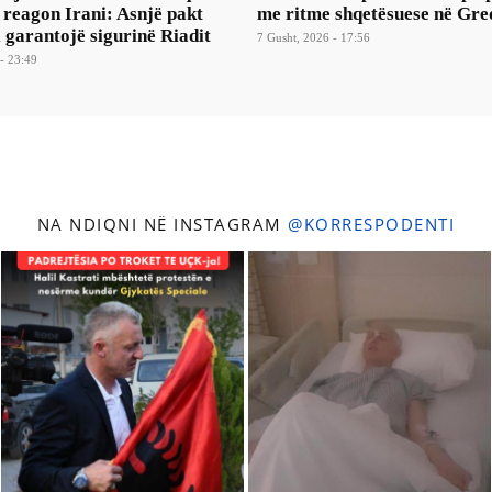
 reagon Irani: Asnjë pakt
me ritme shqetësuese në Gre
i garantojë sigurinë Riadit
7 Gusht, 2026 - 17:56
- 23:49
NA NDIQNI NË INSTAGRAM
@KORRESPODENTI