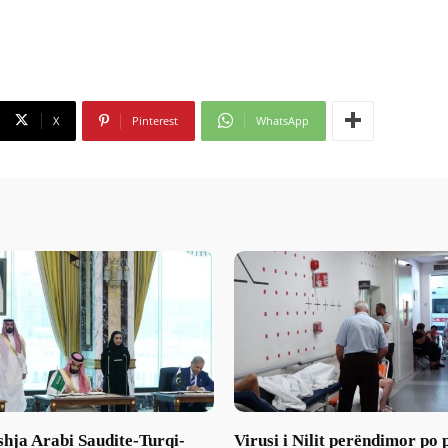
X
Pinterest
WhatsApp
hja Arabi Saudite-Turqi-
Virusi i Nilit perëndimor po