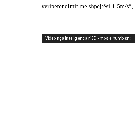
veriperëndimit me shpejtësi 1-5m/s”,
Video nga Inteligjenca n'3D - mos e humbisni: