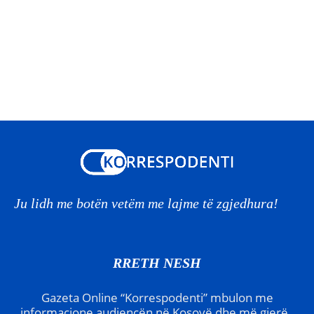
Ju lidh me botën vetëm me lajme të zgjedhura!
RRETH NESH
Gazeta Online “Korrespodenti” mbulon me
informacione audiencën në Kosovë dhe më gjerë.,