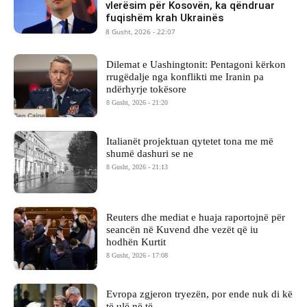
vlerësim për Kosovën, ka qëndruar
fuqishëm krah Ukrainës
8 Gusht, 2026 - 22:07
Dilemat e Uashingtonit: Pentagoni kërkon
rrugëdalje nga konflikti me Iranin pa
ndërhyrje tokësore
8 Gusht, 2026 - 21:20
Italianët projektuan qytetet tona me më
shumë dashuri se ne
8 Gusht, 2026 - 21:13
Reuters dhe mediat e huaja raportojnë për
seancën në Kuvend dhe vezët që iu
hodhën Kurtit
8 Gusht, 2026 - 17:08
Evropa zgjeron tryezën, por ende nuk di kë
të ulë në të