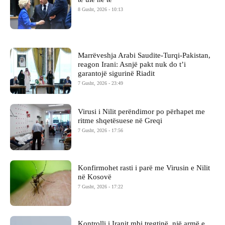
8 Gusht, 2026 - 10:13
Marrëveshja Arabi Saudite-Turqi-Pakistan,
reagon Irani: Asnjë pakt nuk do t’i
garantojë sigurinë Riadit
7 Gusht, 2026 - 23:49
Virusi i Nilit perëndimor po përhapet me
ritme shqetësuese në Greqi
7 Gusht, 2026 - 17:56
Konfirmohet rasti i parë me Virusin e Nilit
në Kosovë
7 Gusht, 2026 - 17:22
Kontrolli i Iranit mbi tregtinë, një armë e