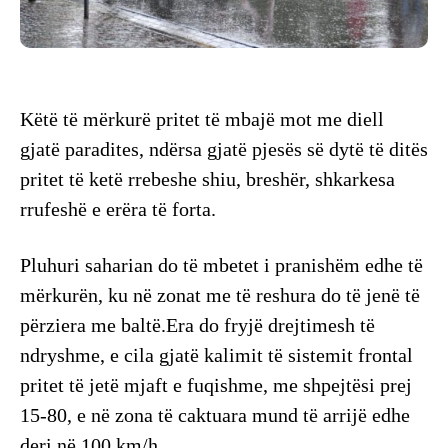
Këtë të mërkurë pritet të mbajë mot me diell
gjatë paradites, ndërsa gjatë pjesës së dytë të ditës
pritet të ketë rrebeshe shiu, breshër, shkarkesa
rrufeshë e erëra të forta.
Pluhuri saharian do të mbetet i pranishëm edhe të
mërkurën, ku në zonat me të reshura do të jenë të
përziera me baltë.Era do fryjë drejtimesh të
ndryshme, e cila gjatë kalimit të sistemit frontal
pritet të jetë mjaft e fuqishme, me shpejtësi prej
15-80, e në zona të caktuara mund të arrijë edhe
deri në 100 km/h.