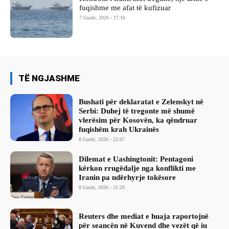
fuqishme me afat të kufizuar
7 Gusht, 2026 - 17:16
TË NGJASHME
Bushati për deklaratat e Zelenskyt në
Serbi: Duhej të tregonte më shumë
vlerësim për Kosovën, ka qëndruar
fuqishëm krah Ukrainës
8 Gusht, 2026 - 22:07
Dilemat e Uashingtonit: Pentagoni
kërkon rrugëdalje nga konflikti me
Iranin pa ndërhyrje tokësore
8 Gusht, 2026 - 21:20
Reuters dhe mediat e huaja raportojnë
për seancën në Kuvend dhe vezët që iu