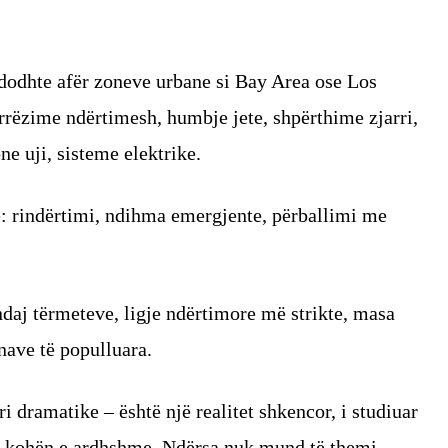
dodhte afër zoneve urbane si Bay Area ose Los
 rrëzime ndërtimesh, humbje jete, shpërthime zjarri,
ne uji, sisteme elektrike.
: rindërtimi, ndihma emergjente, përballimi me
ndaj tërmeteve, ligje ndërtimore më strikte, masa
nave të populluara.
i dramatike – është një realitet shkencor, i studiuar
r kohën e ardhshme. Ndërsa nuk mund të themi