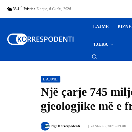
C
33.4
Pristina
E enjte, 6 Gusht, 2026
LAJME
BIZNE
TJERA
LAJME
Një çarje 745 milj
gjeologjike më e 
Nga
Korrespodenti
20 Shtator, 2025 - 09:08