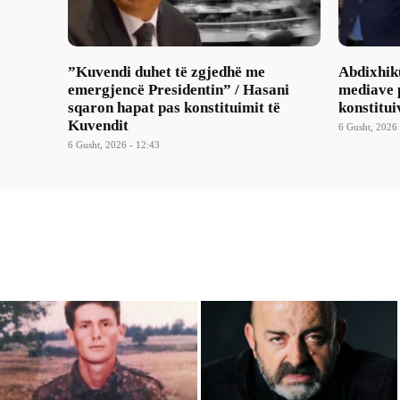
​”Kuvendi duhet të zgjedhë me
Abdixhik
emergjencë Presidentin” / Hasani
mediave p
sqaron hapat pas konstituimit të
konstitui
Kuvendit
6 Gusht, 2026 
6 Gusht, 2026 - 12:43