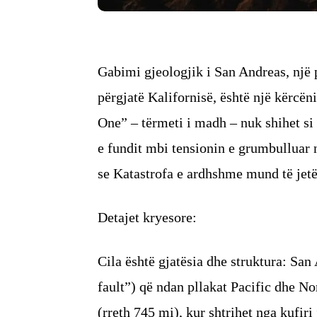
Gabimi gjeologjik i San Andreas, një p
përgjatë Kalifornisë, është një kërcë
One” – tërmeti i madh – nuk shihet si 
e fundit mbi tensionin e grumbulluar 
se Katastrofa e ardhshme mund të jetë 
Detajet kryesore:
Cila është gjatësia dhe struktura: San 
fault”) që ndan pllakat Pacific dhe No
(rreth 745 mi), kur shtrihet nga kufiri 