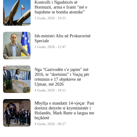
Kontrolli i Ngushticës së
Hormuzit, arma e Iranit “më e
fuqishme se bomba atomike”
5 Gusht, 2026 - 19:31
Ish-ministri ​Aliu në Prokurorinë
Speciale
5 Gusht, 2026 - 12:47
Nga “Gazivodën s’e japim” më
2016, te “dorëzimi” i Vuçiq për
rrënimin e 17 objekteve në
Ujman, më 2026
4 Gusht, 2026 - 18:11
Mbyllja e mandatit 14-vjeçar: Pasi
dorëzoi detyrën si kryeministër i
Holandës, Mark Rutte u largua me
biçikletë
4 Gusht, 2026 - 09:27