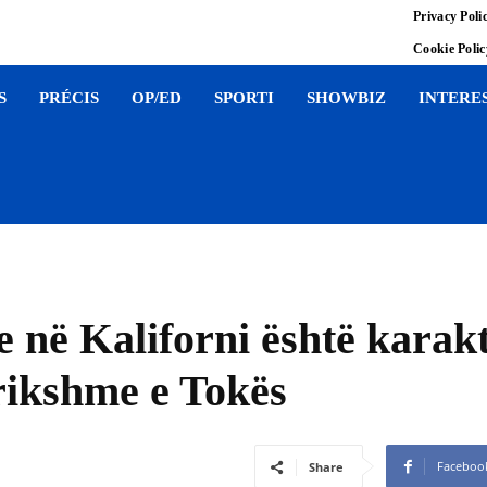
Privacy Poli
Cookie Poli
S
PRÉCIS
OP/ED
SPORTI
SHOWBIZ
INTERE
e në Kaliforni është karakt
frikshme e Tokës
Faceboo
Share