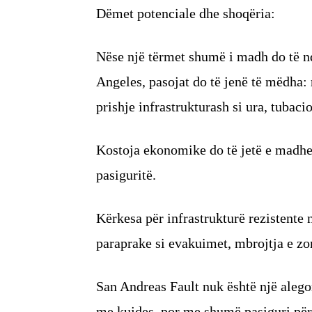
Dëmet potenciale dhe shoqëria:
Nëse një tërmet shumë i madh do të n
Angeles, pasojat do të jenë të mëdha:
prishje infrastrukturash si ura, tubacio
Kostoja ekonomike do të jetë e madhe
pasiguritë.
Kërkesa për infrastrukturë rezistente 
paraprake si evakuimet, mbrojtja e zo
San Andreas Fault nuk është një alegor
me kujdes, por me shumë pasiguri pë