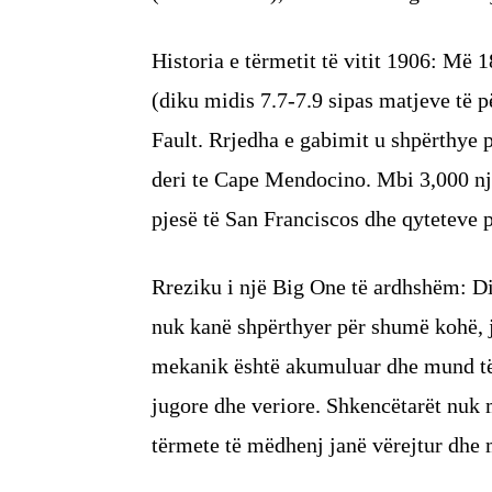
Historia e tërmetit të vitit 1906: Më 
(diku midis 7.7-7.9 sipas matjeve të p
Fault. Rrjedha e gabimit u shpërthye 
deri te Cape Mendocino. Mbi 3,000 nj
pjesë të San Franciscos dhe qyteteve p
Rreziku i një Big One të ardhshëm: D
nuk kanë shpërthyer për shumë kohë, ja
mekanik është akumuluar dhe mund të l
jugore dhe veriore. Shkencëtarët nuk m
tërmete të mëdhenj janë vërejtur dh