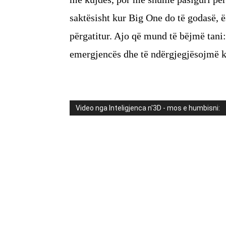
saktësisht kur Big One do të godasë, 
përgatitur. Ajo që mund të bëjmë tani:
emergjencës dhe të ndërgjegjësojmë k
Video nga Inteligjenca n'3D - mos e humbisni: