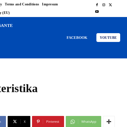
cy
Terms and Conditions
Impresum
cy (EU)
SANTE
FACEBOOK
YOUTUBE
eristika
k
X
Pinterest
WhatsApp