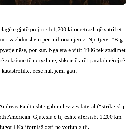
lagë e gjatë prej rreth 1,200 kilometrash që shtrihet
nim i vazhdueshëm për miliona njerëz. Një tjetër “Big
pyetje nëse, por kur. Nga era e vitit 1906 tek studimet
në seksione të ndryshme, shkencëtarët paralajmërojnë
katastrofike, nëse nuk jemi gati.
Andreas Fault është gabim lëvizës lateral (“strike-slip
rth American. Gjatësia e tij është afërsisht 1,200 km
jugor i Kalifornisë deri në veriun e tij.