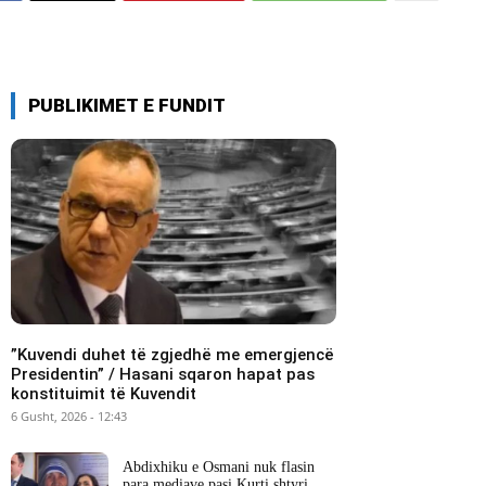
PUBLIKIMET E FUNDIT
​”Kuvendi duhet të zgjedhë me emergjencë
Presidentin” / Hasani sqaron hapat pas
konstituimit të Kuvendit
6 Gusht, 2026 - 12:43
Abdixhiku e Osmani nuk flasin
para mediave pasi Kurti shtyri