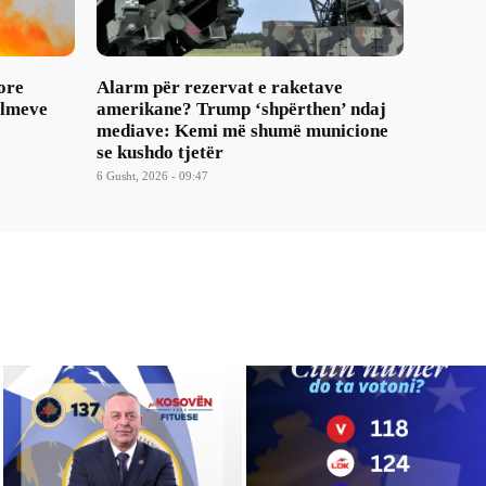
ore
Alarm për rezervat e raketave
ulmeve
amerikane? Trump ‘shpërthen’ ndaj
mediave: Kemi më shumë municione
se kushdo tjetër
6 Gusht, 2026 - 09:47