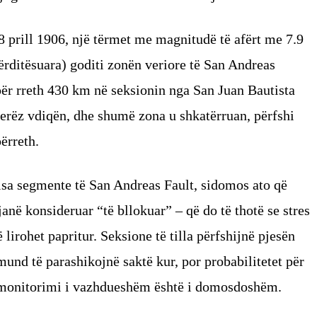
18 prill 1906, një tërmet me magnitudë të afërt me 7.9
ërditësuara) goditi zonën veriore të San Andreas
për rreth 430 km në seksionin nga San Juan Bautista
erëz vdiqën, dhe shumë zona u shkatërruan, përfshi
ërreth.
isa segmente të San Andreas Fault, sidomos ato që
në konsideruar “të bllokuar” – që do të thotë se stres
irohet papritur. Seksione të tilla përfshijnë pjesën
und të parashikojnë saktë kur, por probabilitetet për
e monitorimi i vazhdueshëm është i domosdoshëm.