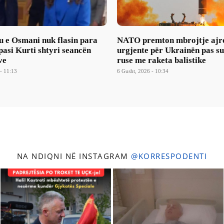
u e Osmani nuk flasin para
NATO premton mbrojtje ajr
asi Kurti shtyri seancën
urgjente për Ukrainën pas s
ve
ruse me raketa balistike
- 11:13
6 Gusht, 2026 - 10:34
NA NDIQNI NË INSTAGRAM
@KORRESPODENTI