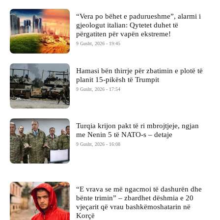
“Vera po bëhet e padurueshme”, alarmi i
gjeologut italian: Qytetet duhet të
përgatiten për vapën ekstreme!
9 Gusht, 2026 - 19:45
Hamasi bën thirrje për zbatimin e plotë të
planit 15-pikësh të Trumpit
9 Gusht, 2026 - 17:54
Turqia krijon pakt të ri mbrojtjeje, ngjan
me Nenin 5 të NATO-s – detaje
9 Gusht, 2026 - 16:08
“E vrava se më ngacmoi të dashurën dhe
bënte trimin” – zbardhet dëshmia e 20
vjeçarit që vrau bashkëmoshatarin në
Korçë