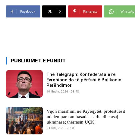
Facebook
X
Pinterest
WhatsAp
PUBLIKIMET E FUNDIT
The Telegraph: Konfederata e re
Evropiane do të përfshijë Ballkanin
Perëndimor
10 Gusht, 2026 - 08:48
Vijon marshimi në Kryeqytet, protestuesit
ndalen para ambasadës serbe dhe asaj
ukrainase; thërrasin UÇK!
9 Gusht, 2026 - 21:38