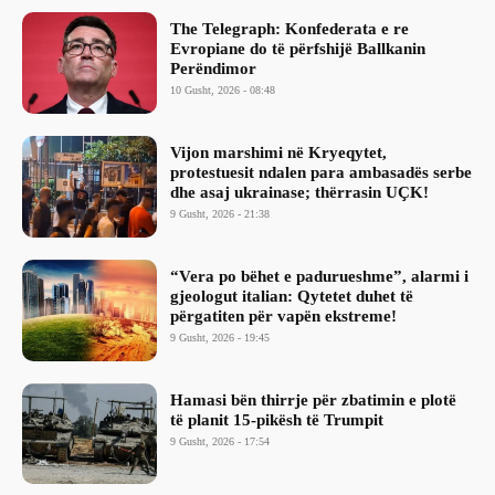
The Telegraph: Konfederata e re
Evropiane do të përfshijë Ballkanin
Perëndimor
10 Gusht, 2026 - 08:48
Vijon marshimi në Kryeqytet,
protestuesit ndalen para ambasadës serbe
dhe asaj ukrainase; thërrasin UÇK!
9 Gusht, 2026 - 21:38
“Vera po bëhet e padurueshme”, alarmi i
gjeologut italian: Qytetet duhet të
përgatiten për vapën ekstreme!
9 Gusht, 2026 - 19:45
Hamasi bën thirrje për zbatimin e plotë
të planit 15-pikësh të Trumpit
9 Gusht, 2026 - 17:54