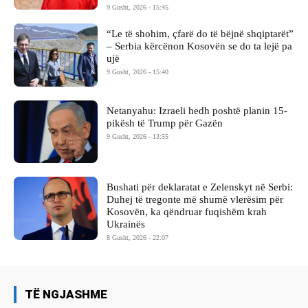
9 Gusht, 2026 - 15:45
“Le të shohim, çfarë do të bëjnë shqiptarët”
– Serbia kërcënon Kosovën se do ta lejë pa
ujë
9 Gusht, 2026 - 15:40
Netanyahu: Izraeli hedh poshtë planin 15-
pikësh të Trump për Gazën
9 Gusht, 2026 - 13:55
Bushati për deklaratat e Zelenskyt në Serbi:
Duhej të tregonte më shumë vlerësim për
Kosovën, ka qëndruar fuqishëm krah
Ukrainës
8 Gusht, 2026 - 22:07
TË NGJASHME