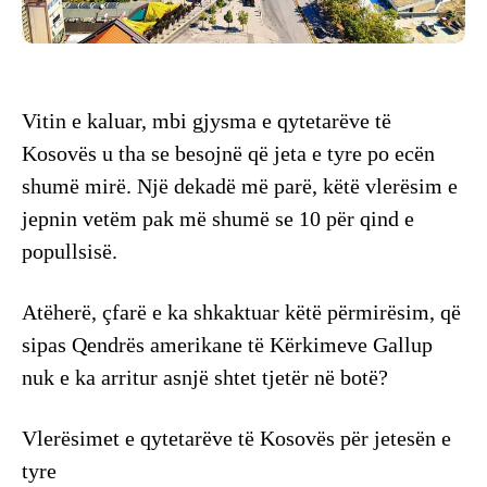
Vitin e kaluar, mbi gjysma e qytetarëve të
Kosovës u tha se besojnë që jeta e tyre po ecën
shumë mirë. Një dekadë më parë, këtë vlerësim e
jepnin vetëm pak më shumë se 10 për qind e
popullsisë.
Atëherë, çfarë e ka shkaktuar këtë përmirësim, që
sipas Qendrës amerikane të Kërkimeve Gallup
nuk e ka arritur asnjë shtet tjetër në botë?
Vlerësimet e qytetarëve të Kosovës për jetesën e
tyre