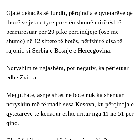
Gjatë dekadës së fundit, përqindja e qytetarëve që
thonë se jeta e tyre po ecën shumë mirë është
përmirësuar për 20 pikë përqindjeje (ose më
shumë) në 12 shtete të botës, përfshirë disa të
rajonit, si Serbia e Bosnje e Hercegovina.
Ndryshim të ngjashëm, por negativ, ka përjetuar
edhe Zvicra.
Megjithatë, asnjë shtet në botë nuk ka shënuar
ndryshim më të madh sesa Kosova, ku përqindja e
qytetarëve të kënaqur është rritur nga 11 në 51 për
qind.