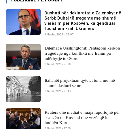
Bushati për deklaratat e Zelenskyt në
Serbi: Duhej të tregonte më shumë
vlerësim për Kosovën, ka qëndruar
fuqishëm krah Ukrainës
8 Gusht, 2026 - 22:07
Dilemat e Uashingtonit: Pentagoni kërkon
rrugëdalje nga konflikti me Iranin pa
ndërhyrje tokësore
8 Gusht, 2026 - 21:20
Italianët projektuan qytetet tona me më
shumë dashuri se ne
8 Gusht, 2026 - 21:13
Reuters dhe mediat e huaja raportojnë për
seancën në Kuvend dhe vezët që iu
hodhën Kurtit
8 Gusht, 2026 - 17:08