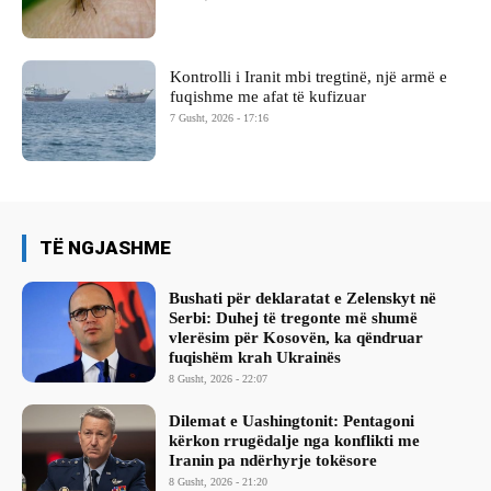
Kontrolli i Iranit mbi tregtinë, një armë e
fuqishme me afat të kufizuar
7 Gusht, 2026 - 17:16
TË NGJASHME
Bushati për deklaratat e Zelenskyt në
Serbi: Duhej të tregonte më shumë
vlerësim për Kosovën, ka qëndruar
fuqishëm krah Ukrainës
8 Gusht, 2026 - 22:07
Dilemat e Uashingtonit: Pentagoni
kërkon rrugëdalje nga konflikti me
Iranin pa ndërhyrje tokësore
8 Gusht, 2026 - 21:20