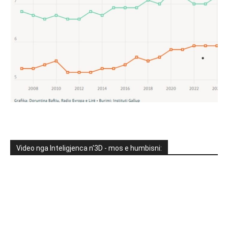
Video nga Inteligjenca n'3D - mos e humbisni: