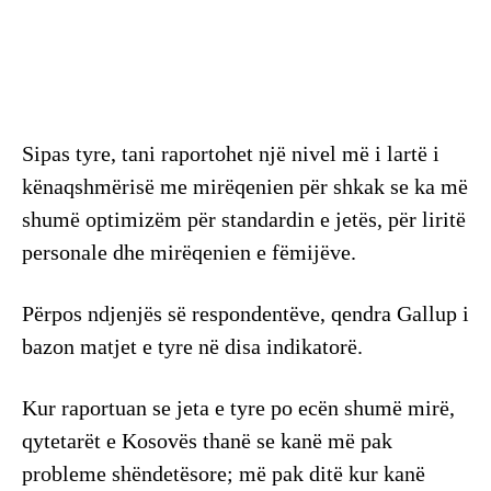
Sipas tyre, tani raportohet një nivel më i lartë i
kënaqshmërisë me mirëqenien për shkak se ka më
shumë optimizëm për standardin e jetës, për liritë
personale dhe mirëqenien e fëmijëve.
Përpos ndjenjës së respondentëve, qendra Gallup i
bazon matjet e tyre në disa indikatorë.
Kur raportuan se jeta e tyre po ecën shumë mirë,
qytetarët e Kosovës thanë se kanë më pak
probleme shëndetësore; më pak ditë kur kanë