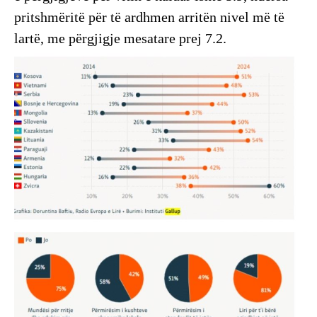
pritshmëritë për të ardhmen arritën nivel më të
lartë, me përgjigje mesatare prej 7.2.