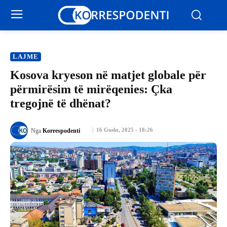
LAJME
Kosova kryeson në matjet globale për
përmirësim të mirëqenies: Çka
tregojnë të dhënat?
16 Gusht, 2025 - 18:26
Nga
Korrespodenti