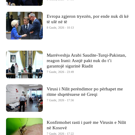
Evropa zgjeron tryezën, por ende nuk di kë
të ulë në të
8 Gusht, 2026 - 10:13
Marrëveshja Arabi Saudite-Turqi-Pakistan,
reagon Irani: Asnjë pakt nuk do t’i
garantojë sigurinë Riadit
7 Gusht, 2026 - 23:49
Virusi i Nilit perëndimor po përhapet me
ritme shqetësuese në Greqi
7 Gusht, 2026 - 17:56
Konfirmohet rasti i parë me Virusin e Nilit
në Kosovë
7 Gusht, 2026 - 17:22