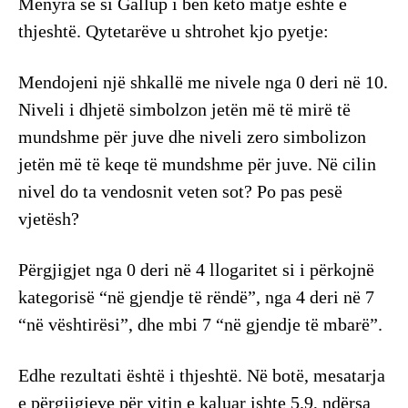
Mënyra se si Gallup i bën këto matje është e
thjeshtë. Qytetarëve u shtrohet kjo pyetje:
Mendojeni një shkallë me nivele nga 0 deri në 10.
Niveli i dhjetë simbolzon jetën më të mirë të
mundshme për juve dhe niveli zero simbolizon
jetën më të keqe të mundshme për juve. Në cilin
nivel do ta vendosnit veten sot? Po pas pesë
vjetësh?
Përgjigjet nga 0 deri në 4 llogaritet si i përkojnë
kategorisë “në gjendje të rëndë”, nga 4 deri në 7
“në vështirësi”, dhe mbi 7 “në gjendje të mbarë”.
Edhe rezultati është i thjeshtë. Në botë, mesatarja
e përgjigjeve për vitin e kaluar ishte 5.9, ndërsa