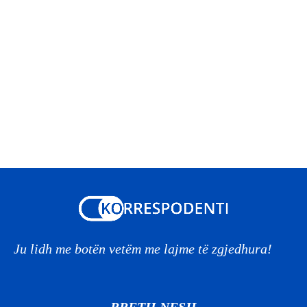
Ju lidh me botën vetëm me lajme të zgjedhura!
RRETH NESH