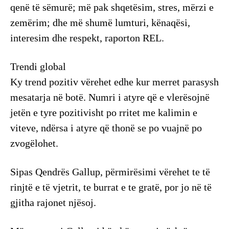
qenë të sëmurë; më pak shqetësim, stres, mërzi e
zemërim; dhe më shumë lumturi, kënaqësi,
interesim dhe respekt, raporton REL.
Trendi global
Ky trend pozitiv vërehet edhe kur merret parasysh
mesatarja në botë. Numri i atyre që e vlerësojnë
jetën e tyre pozitivisht po rritet me kalimin e
viteve, ndërsa i atyre që thonë se po vuajnë po
zvogëlohet.
Sipas Qendrës Gallup, përmirësimi vërehet te të
rinjtë e të vjetrit, te burrat e te gratë, por jo në të
gjitha rajonet njësoj.