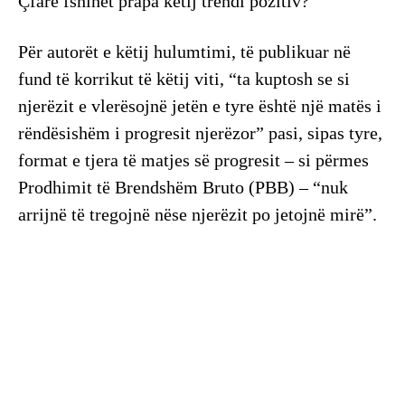
Çfarë fshihet prapa këtij trendi pozitiv?
Për autorët e këtij hulumtimi, të publikuar në
fund të korrikut të këtij viti, “ta kuptosh se si
njerëzit e vlerësojnë jetën e tyre është një matës i
rëndësishëm i progresit njerëzor” pasi, sipas tyre,
format e tjera të matjes së progresit – si përmes
Prodhimit të Brendshëm Bruto (PBB) – “nuk
arrijnë të tregojnë nëse njerëzit po jetojnë mirë”.