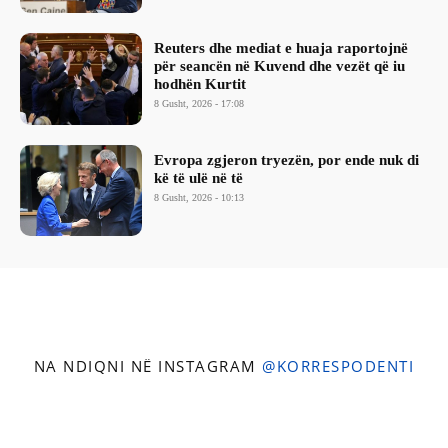
Reuters dhe mediat e huaja raportojnë
për seancën në Kuvend dhe vezët që iu
hodhën Kurtit
8 Gusht, 2026 - 17:08
Evropa zgjeron tryezën, por ende nuk di
kë të ulë në të
8 Gusht, 2026 - 10:13
NA NDIQNI NË INSTAGRAM
@KORRESPODENTI