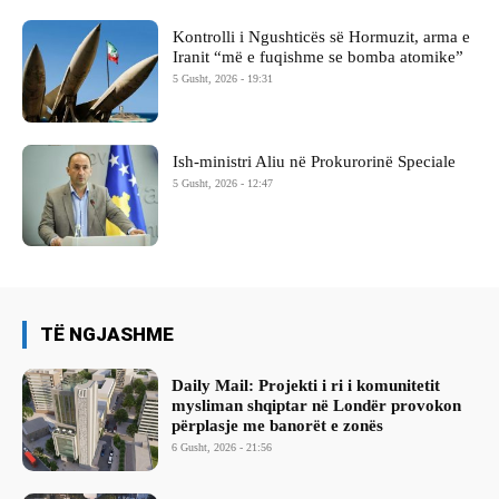
Kontrolli i Ngushticës së Hormuzit, arma e
Iranit “më e fuqishme se bomba atomike”
5 Gusht, 2026 - 19:31
Ish-ministri ​Aliu në Prokurorinë Speciale
5 Gusht, 2026 - 12:47
TË NGJASHME
Daily Mail: Projekti i ri i komunitetit
mysliman shqiptar në Londër provokon
përplasje me banorët e zonës
6 Gusht, 2026 - 21:56