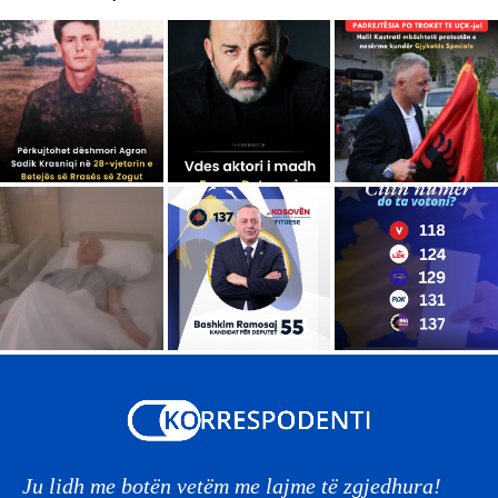
Ju lidh me botën vetëm me lajme të zgjedhura!