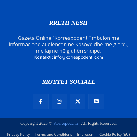
RRETH NESH
Gazeta Online “Korrespodenti” mbulon me
informacione audiencën në Kosovë dhe më gjerë.,
me lajme në gjuhën shqipe.
Kontakti:
info@korrespodenti.com
RRJETET SOCIALE
Copyright 2023 ©
Korrespodenti
| All Rights Reserved.
Privacy Policy
Terms and Conditions
Impresum
Cookie Policy (EU)