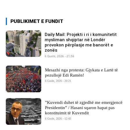
PUBLIKIMET E FUNDIT
Daily Mail: Projekti i ri i komunitetit
mysliman shqiptar në Londër
provokon përplasje me banorët e
zonës
6 Gusht, 2026 - 21:56
Mesazhi nga protesta: Gjykata e Lartë të
pezullojë Edi Ramën!
6 Gusht, 2026 - 20:21
​”Kuvendi duhet të zgjedhë me emergjencë
Presidentin” / Hasani sqaron hapat pas
konstituimit të Kuvendit
6 Gusht, 2026 - 12:43