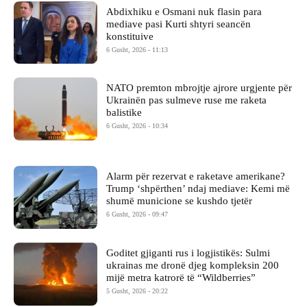
Abdixhiku e Osmani nuk flasin para
mediave pasi Kurti shtyri seancën
konstituive
6 Gusht, 2026 - 11:13
NATO premton mbrojtje ajrore urgjente për
Ukrainën pas sulmeve ruse me raketa
balistike
6 Gusht, 2026 - 10:34
Alarm për rezervat e raketave amerikane?
Trump ‘shpërthen’ ndaj mediave: Kemi më
shumë municione se kushdo tjetër
6 Gusht, 2026 - 09:47
Goditet gjiganti rus i logjistikës: Sulmi
ukrainas me dronë djeg kompleksin 200
mijë metra katrorë të “Wildberries”
5 Gusht, 2026 - 20:22