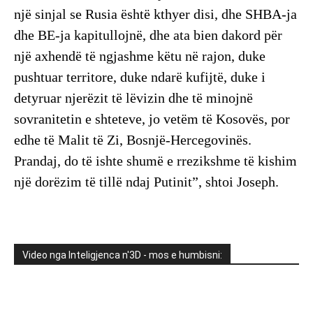
një sinjal se Rusia është kthyer disi, dhe SHBA-ja
dhe BE-ja kapitullojnë, dhe ata bien dakord për
një axhendë të ngjashme këtu në rajon, duke
pushtuar territore, duke ndarë kufijtë, duke i
detyruar njerëzit të lëvizin dhe të minojnë
sovranitetin e shteteve, jo vetëm të Kosovës, por
edhe të Malit të Zi, Bosnjë-Hercegovinës.
Prandaj, do të ishte shumë e rrezikshme të kishim
një dorëzim të tillë ndaj Putinit”, shtoi Joseph.
Video nga Inteligjenca n'3D - mos e humbisni: