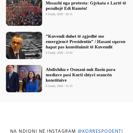
Mesazhi nga protesta: Gjykata e Lartë të
pezullojë Edi Ramën!
6 Gusht, 2026 - 20:21
​”Kuvendi duhet të zgjedhë me
emergjencë Presidentin” / Hasani sqaron
hapat pas konstituimit të Kuvendit
6 Gusht, 2026 - 12:43
Abdixhiku e Osmani nuk flasin para
mediave pasi Kurti shtyri seancën
konstituive
6 Gusht, 2026 - 11:13
NA NDIQNI NË INSTAGRAM
@KORRESPODENTI