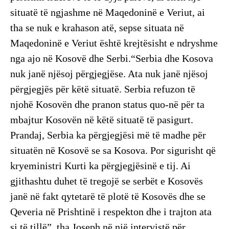
situatë të ngjashme në Maqedoninë e Veriut, ai
tha se nuk e krahason atë, sepse situata në
Maqedoninë e Veriut është krejtësisht e ndryshme
nga ajo në Kosovë dhe Serbi.“Serbia dhe Kosova
nuk janë njësoj përgjegjëse. Ata nuk janë njësoj
përgjegjës për këtë situatë. Serbia refuzon të
njohë Kosovën dhe pranon status quo-në për ta
mbajtur Kosovën në këtë situatë të pasigurt.
Prandaj, Serbia ka përgjegjësi më të madhe për
situatën në Kosovë se sa Kosova. Por sigurisht që
kryeministri Kurti ka përgjegjësinë e tij. Ai
gjithashtu duhet të tregojë se serbët e Kosovës
janë në fakt qytetarë të plotë të Kosovës dhe se
Qeveria në Prishtinë i respekton dhe i trajton ata
si të tillë”, tha Joseph në një intervistë për