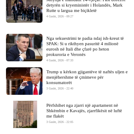
detyrën si kryeministër i Holandës, Mark
Rutte u largua me biçikletë
4 Gusht, 2026 - 09:27
Nga sekuestrimi te padia ndaj ish-kreut të
SPAK: Si u rikthyen pasuritë 4 milionë
eurosh në Itali dhe çfarë po heton
prokuroria e Veronës
4 Gusht, 2026 - 07:33
Trump u kërkon gjigantëve të naftës uljen e
menjëhershme të çmimeve për
konsumatorët
3 Gusht, 2026 - 22:40
Përfshihet nga zjarri një apartament në
Shkëmbin e Kavajës, zjarrfikësit në luftë
me flakët
3 Gusht, 2026 - 22:05