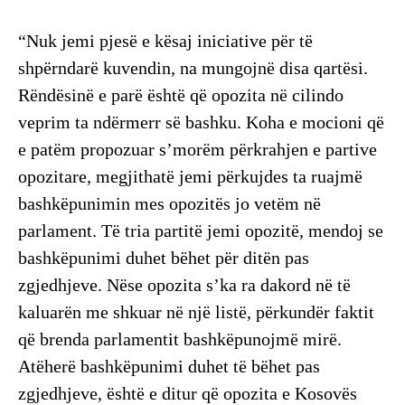
“Nuk jemi pjesë e kësaj iniciative për të
shpërndarë kuvendin, na mungojnë disa qartësi.
Rëndësinë e parë është që opozita në cilindo
veprim ta ndërmerr së bashku. Koha e mocioni që
e patëm propozuar s’morëm përkrahjen e partive
opozitare, megjithatë jemi përkujdes ta ruajmë
bashkëpunimin mes opozitës jo vetëm në
parlament. Të tria partitë jemi opozitë, mendoj se
bashkëpunimi duhet bëhet për ditën pas
zgjedhjeve. Nëse opozita s’ka ra dakord në të
kaluarën me shkuar në një listë, përkundër faktit
që brenda parlamentit bashkëpunojmë mirë.
Atëherë bashkëpunimi duhet të bëhet pas
zgjedhjeve, është e ditur që opozita e Kosovës