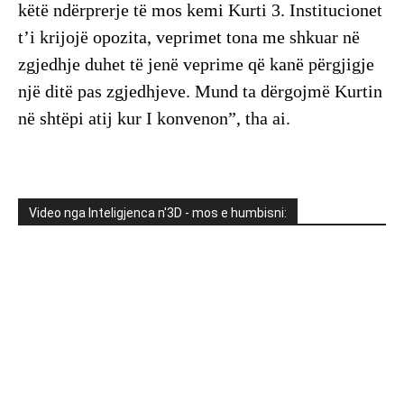
këtë ndërprerje të mos kemi Kurti 3. Institucionet
t’i krijojë opozita, veprimet tona me shkuar në
zgjedhje duhet të jenë veprime që kanë përgjigje
një ditë pas zgjedhjeve. Mund ta dërgojmë Kurtin
në shtëpi atij kur I konvenon”, tha ai.
Video nga Inteligjenca n'3D - mos e humbisni: