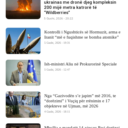
ukrainas me dronë djeg kompleksin
200 mijë metra katrorë të
“Wildberries”
5 Gusht, 2026 - 20:22
Kontrolli i Ngushticës së Hormuzit, arma e
Iranit “më e fuqishme se bomba atomike”
5 Gusht, 2026 - 19:31
Ish-ministri ​Aliu në Prokurorinë Speciale
5 Gusht, 2026 - 12:47
Nga “Gazivodën s’e japim” më 2016, te
“dorëzimi” i Vuçiq për rrënimin e 17
objekteve në Ujman, më 2026
4 Gusht, 2026 - 18:11
Mbyllja e mandatit 14-vjeçar: Pasi dorëzoi