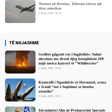
Tension në Hormuz, Teherani rrëzon një
dron amerikan
3 Gusht, 2026 - 16:59
TË NGJASHME
Goditet gjiganti rus i logjistikës: Sulmi
ukrainas me dronë djeg kompleksin 200
mijë metra katrorë të “Wildberries”
5 Gusht, 2026 - 20:22
Kontrolli i Ngushticës së Hormuzit, arma
e Iranit “më e fuqishme se bomba
atomike”
5 Gusht, 2026 - 19:31
Ish-ministri ​Aliu në Prokurorinë Speciale