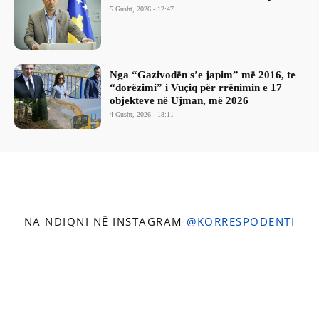
5 Gusht, 2026 - 12:47
Nga “Gazivodën s’e japim” më 2016, te
“dorëzimi” i Vuçiq për rrënimin e 17
objekteve në Ujman, më 2026
4 Gusht, 2026 - 18:11
NA NDIQNI NË INSTAGRAM
@KORRESPODENTI