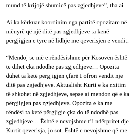
mund të krijojë shumicë pas zgjedhjeve”, tha ai.
Ai ka kërkuar koordinim nga partitë opozitare në
mënyrë që një ditë pas zgjedhjeve ta kenë
përgjigjen e tyre në lidhje me qeverisjen e vendit.
“Mendoj se më e rëndësishme për Kosovën është
të dihet çka ndodhë pas zgjedhjeve… Opozita
duhet ta ketë përgjigjen çfarë I ofron vendit një
ditë pas zgjedhjeve. Aktualisht Kurti e ka nxitim
të shkohet në zgjedhjeve, sepse ai mendon që e ka
përgjigjen pas zgjedhjeve. Opozita e ka me
rëndësi ta ketë përgjigje çka do të ndodhë pas
zgjedhjeve… Është e nevojshme t’i ndërpritet dje
Kurtit qeverisja, jo sot. Është e nevojshme që me