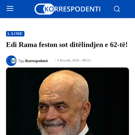
LAJME
Edi Rama feston sot ditëlindjen e 62-të!
4 Korrik, 2026 - 08:51
Nga
Korrespodenti