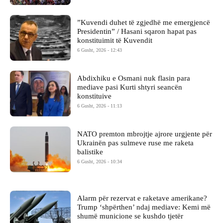
​”Kuvendi duhet të zgjedhë me emergjencë
Presidentin” / Hasani sqaron hapat pas
konstituimit të Kuvendit
6 Gusht, 2026 - 12:43
Abdixhiku e Osmani nuk flasin para
mediave pasi Kurti shtyri seancën
konstituive
6 Gusht, 2026 - 11:13
NATO premton mbrojtje ajrore urgjente për
Ukrainën pas sulmeve ruse me raketa
balistike
6 Gusht, 2026 - 10:34
Alarm për rezervat e raketave amerikane?
Trump ‘shpërthen’ ndaj mediave: Kemi më
shumë municione se kushdo tjetër