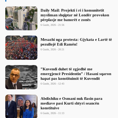
Daily Mail: Projekti i ri i komunitetit
mysliman shqiptar në Londër provokon
përplasje me banorët e zonës
6 Gusht, 2026 - 21:56
Mesazhi nga protesta: Gjykata e Lartë të
pezullojë Edi Ramën!
6 Gusht, 2026 - 20:21
​”Kuvendi duhet të zgjedhë me
emergjencë Presidentin” / Hasani sqaron
hapat pas konstituimit të Kuvendit
6 Gusht, 2026 - 12:43
Abdixhiku e Osmani nuk flasin para
mediave pasi Kurti shtyri seancën
konstituive
6 Gusht, 2026 - 11:13