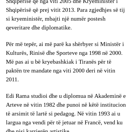
Shqipërisë që nga viti 2005 dhe Kryeministër i
Shqipërisë që prej vitit 2013. Para zgjedhjes së tij
si kryeministër, mbajti një numër postesh
qeveritare dhe diplomatike.
Për më tepër, ai më parë ka shërbyer si Ministër i
Kulturës, Rinisë dhe Sporteve nga 1998 në 2000.
Më pas ai u bë kryebashkiak i Tiranës për të
paktën tre mandate nga viti 2000 deri në vitin
2011.
Edi Rama studioi dhe u diplomua në Akademinë e
Arteve në vitin 1982 dhe punoi në këtë institucion
të arsimit të lartë si pedagog. Në vitin 1993 ai u
largua nga vendi për të jetuar në Francë, vend ku
dhe nisi karrierën artistike.