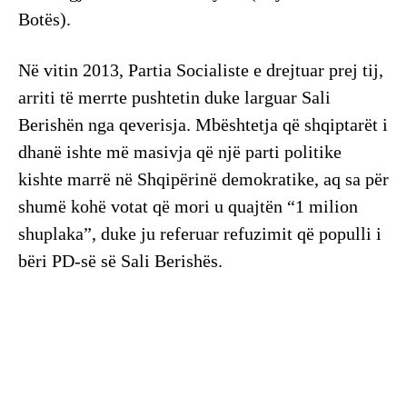
Botës).
Në vitin 2013, Partia Socialiste e drejtuar prej tij,
arriti të merrte pushtetin duke larguar Sali
Berishën nga qeverisja. Mbështetja që shqiptarët i
dhanë ishte më masivja që një parti politike
kishte marrë në Shqipërinë demokratike, aq sa për
shumë kohë votat që mori u quajtën “1 milion
shuplaka”, duke ju referuar refuzimit që populli i
bëri PD-së së Sali Berishës.