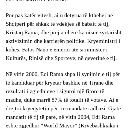
Por pas katër vitesh, ai u detyrua të kthehej në
Shqipëri për shkak të vdekjes së babait të tij,
Kristaq Rama, dhe prej atëherë ka nisur zyrtarisht
aktivizimin dhe karrierën politike. Kryeministri i
kohës, Fatos Nano e emëroi atë si ministër i
Kulturës, Rinisë dhe Sporteve, në qeverinë e tij.
Në vitin 2000, Edi Rama shpalli synimin e tij për
të kandiduar për kryetar bashkie në Tiranë dhe
rezultati i zgjedhjeve i siguroi një fitore të
madhe, duke marrë 57% të totalit të votave. Ai e
drejtoi kryeqytetin për tre mandate radhazi. Gjatë
mandatit të tij të parë, në vitin 2004, Edi Rama
është zgjedhur “World Mayor” (Kryebashkiaku i