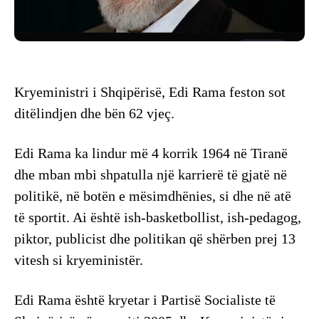
Kryeministri i Shqipërisë, Edi Rama feston sot
ditëlindjen dhe bën 62 vjeç.
Edi Rama ka lindur më 4 korrik 1964 në Tiranë
dhe mban mbi shpatulla një karrierë të gjatë në
politikë, në botën e mësimdhënies, si dhe në atë
të sportit. Ai është ish-basketbollist, ish-pedagog,
piktor, publicist dhe politikan që shërben prej 13
vitesh si kryeministër.
Edi Rama është kryetar i Partisë Socialiste të