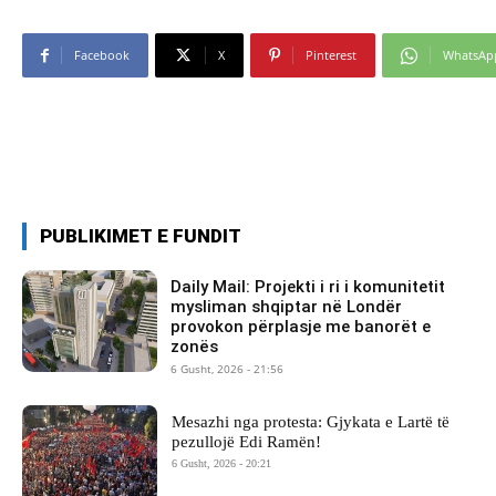
Facebook
X
Pinterest
WhatsAp
PUBLIKIMET E FUNDIT
Daily Mail: Projekti i ri i komunitetit
mysliman shqiptar në Londër
provokon përplasje me banorët e
zonës
6 Gusht, 2026 - 21:56
Mesazhi nga protesta: Gjykata e Lartë të
pezullojë Edi Ramën!
6 Gusht, 2026 - 20:21