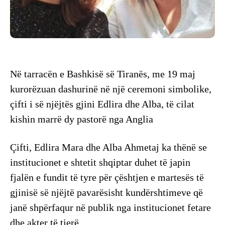
Në tarracën e Bashkisë së Tiranës, me 19 maj
kurorëzuan dashurinë në një ceremoni simbolike,
çifti i së njëjtës gjini Edlira dhe Alba, të cilat
kishin marrë dy pastorë nga Anglia
Çifti, Edlira Mara dhe Alba Ahmetaj ka thënë se
institucionet e shtetit shqiptar duhet të japin
fjalën e fundit të tyre për çështjen e martesës të
gjinisë së njëjtë pavarësisht kundërshtimeve që
janë shpërfaqur në publik nga institucionet fetare
dhe akter të tjerë.