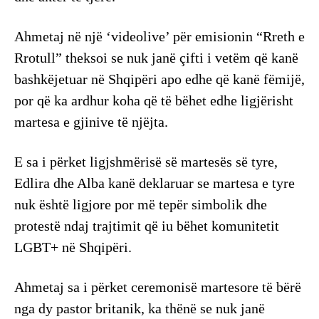
Ahmetaj në një ‘videolive’ për emisionin “Rreth e
Rrotull” theksoi se nuk janë çifti i vetëm që kanë
bashkëjetuar në Shqipëri apo edhe që kanë fëmijë,
por që ka ardhur koha që të bëhet edhe ligjërisht
martesa e gjinive të njëjta.
E sa i përket ligjshmërisë së martesës së tyre,
Edlira dhe Alba kanë deklaruar se martesa e tyre
nuk është ligjore por më tepër simbolik dhe
protestë ndaj trajtimit që iu bëhet komunitetit
LGBT+ në Shqipëri.
Ahmetaj sa i përket ceremonisë martesore të bërë
nga dy pastor britanik, ka thënë se nuk janë