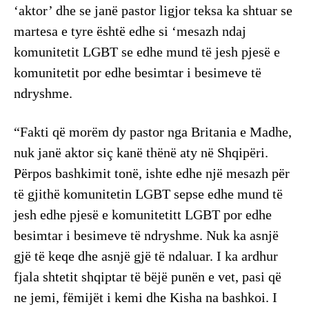
‘aktor’ dhe se janë pastor ligjor teksa ka shtuar se
martesa e tyre është edhe si ‘mesazh ndaj
komunitetit LGBT se edhe mund të jesh pjesë e
komunitetit por edhe besimtar i besimeve të
ndryshme.
“Fakti që morëm dy pastor nga Britania e Madhe,
nuk janë aktor siç kanë thënë aty në Shqipëri.
Përpos bashkimit tonë, ishte edhe një mesazh për
të gjithë komunitetin LGBT sepse edhe mund të
jesh edhe pjesë e komunitetitt LGBT por edhe
besimtar i besimeve të ndryshme. Nuk ka asnjë
gjë të keqe dhe asnjë gjë të ndaluar. I ka ardhur
fjala shtetit shqiptar të bëjë punën e vet, pasi që
ne jemi, fëmijët i kemi dhe Kisha na bashkoi. I