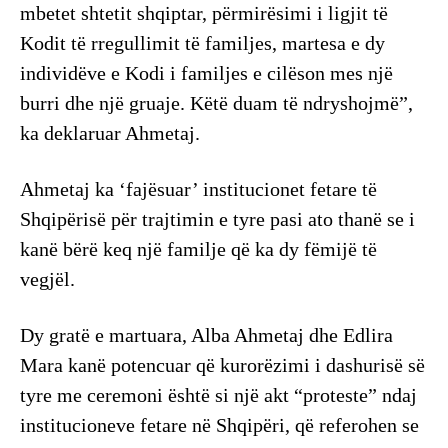
mbetet shtetit shqiptar, përmirësimi i ligjit të
Kodit të rregullimit të familjes, martesa e dy
individëve e Kodi i familjes e cilëson mes një
burri dhe një gruaje. Këtë duam të ndryshojmë”,
ka deklaruar Ahmetaj.
Ahmetaj ka ‘fajësuar’ institucionet fetare të
Shqipërisë për trajtimin e tyre pasi ato thanë se i
kanë bërë keq një familje që ka dy fëmijë të
vegjël.
Dy gratë e martuara, Alba Ahmetaj dhe Edlira
Mara kanë potencuar që kurorëzimi i dashurisë së
tyre me ceremoni është si një akt “proteste” ndaj
institucioneve fetare në Shqipëri, që referohen se