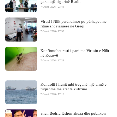
garantojë sigurinë Riadit
7 Gusht, 2026 - 23:49
Virusi i Nilit perëndimor po përhapet me
ritme shqetësuese në Greqi
7 Gusht, 2026 - 17:56
Konfirmohet rasti i parë me Virusin e Nilit
në Kosovë
7 Gusht, 2026 - 17:22
Kontrolli i Iranit mbi tregtinë, një armë e
fuqishme me afat të kufizuar
7 Gusht, 2026 - 17:16
Sheh Bedriu lëshon akuza dhe publikon