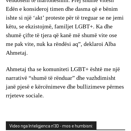
Edën e konsideroj timen dhe dasma që e bënim
ishte si një ‘akt’ proteste për të treguar se ne jemi
këtu, se ekzistojmë, familjet LGBT+. Ka dhe
shumë çifte të tjera që kanë më shumë vite ose
me pak vite, nuk ka rëndësi aq”, deklaroi Alba
Ahmetaj.
Ahmetaj tha se komuniteti LGBT+ është me një
narrativë “shumë të rënduar” dhe vazhdimisht
janë pjesë e kërcënimeve dhe bullizimeve përmes
rrjeteve sociale.
Video nga Inteligjenca n'3D - mos e humbisni: