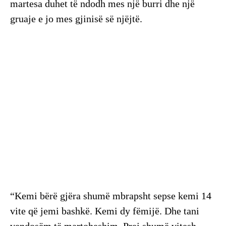
martesa duhet të ndodh mes një burri dhe një
gruaje e jo mes gjinisë së njëjtë.
“Kemi bërë gjëra shumë mbrapsht sepse kemi 14
vite që jemi bashkë. Kemi dy fëmijë. Dhe tani
vendosëm të martoheshim. Prej shumë vitesh