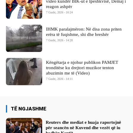
video kundër BIK-ut e Ipeshkvisë, Demaj i
reagon ashpër
7 Gusht, 2026 - 16:24
IHMK paralajmëron: Në disa zona priten
erëra të fuqishme, shi dhe breshër
7 Gusht, 2026 - 14:28
Këngëtarja e njohur publikon PAMJET
tronditëse ku drejtori muzikor tenton
abuzimin me të (Video)
7 Gusht, 2026 - 14:11
TË NGJASHME
Reuters dhe mediat e huaja raportojnë
për seancën në Kuvend dhe vezët që iu
hodhën Kurtit