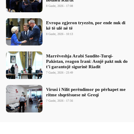
8 Gusht, 2026 - 17:08
Evropa zgjeron tryezën, por ende nuk di
kë të ulë në të
8 Gusht, 2026 - 10:13
Marrëveshja Arabi Saudite-Turqi-
Pakistan, reagon Irani: Asnjë pakt nuk do
t’i garantojë sigurinë Riadit
7 Gusht, 2026 - 23:49
Virusi i Nilit perëndimor po përhapet me
ritme shqetësuese në Greqi
7 Gusht, 2026 - 17:56