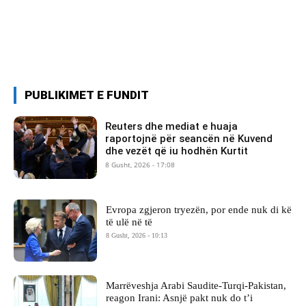
PUBLIKIMET E FUNDIT
Reuters dhe mediat e huaja
raportojnë për seancën në Kuvend
dhe vezët që iu hodhën Kurtit
8 Gusht, 2026 - 17:08
Evropa zgjeron tryezën, por ende nuk di kë
të ulë në të
8 Gusht, 2026 - 10:13
Marrëveshja Arabi Saudite-Turqi-Pakistan,
reagon Irani: Asnjë pakt nuk do t’i