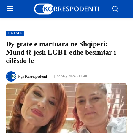
LAJME
Dy gratë e martuara në Shqipëri:
Mund të jesh LGBT edhe besimtar i
cilësdo fe
22 Maj, 2024 - 17:40
Nga
Korrespodenti