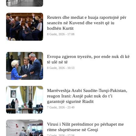
Reuters dhe mediat e huaja raportojnë për
seancën në Kuvend dhe vezët që iu
hodhën Kurtit
8 Gusht, 2026 - 17:08
Evropa zgjeron tryezën, por ende nuk di kë
të ulë në të
8 Gusht, 2026 - 10:13
Marrëveshja Arabi Saudite-Turqi-Pakistan,
reagon Irani: Asnjë pakt nuk do t’i
garantojë sigurinë Riadit
7 Gusht, 2026 - 23:49
Virusi i Nilit perëndimor po përhapet me
ritme shqetësuese në Greqi
7 Gusht, 2026 - 17:56