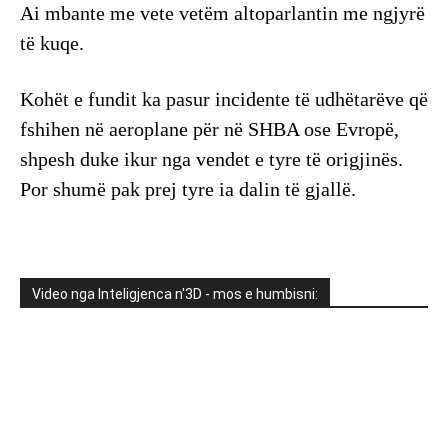
Ai mbante me vete vetëm altoparlantin me ngjyrë
të kuqe.
Kohët e fundit ka pasur incidente të udhëtarëve që
fshihen në aeroplane për në SHBA ose Evropë,
shpesh duke ikur nga vendet e tyre të origjinës.
Por shumë pak prej tyre ia dalin të gjallë.
Video nga Inteligjenca n'3D - mos e humbisni: