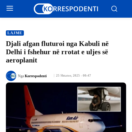
LAJME
Djali afgan fluturoi nga Kabuli në
Delhi i fshehur në rrotat e uljes së
aeroplanit
25 Shtator, 2025 - 00:47
Nga
Korrespodenti