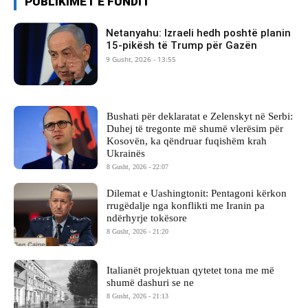
PUBLIKIMET E FUNDIT
Netanyahu: Izraeli hedh poshtë planin
15-pikësh të Trump për Gazën
9 Gusht, 2026 - 13:55
Bushati për deklaratat e Zelenskyt në Serbi:
Duhej të tregonte më shumë vlerësim për
Kosovën, ka qëndruar fuqishëm krah
Ukrainës
8 Gusht, 2026 - 22:07
Dilemat e Uashingtonit: Pentagoni kërkon
rrugëdalje nga konflikti me Iranin pa
ndërhyrje tokësore
8 Gusht, 2026 - 21:20
Italianët projektuan qytetet tona me më
shumë dashuri se ne
8 Gusht, 2026 - 21:13