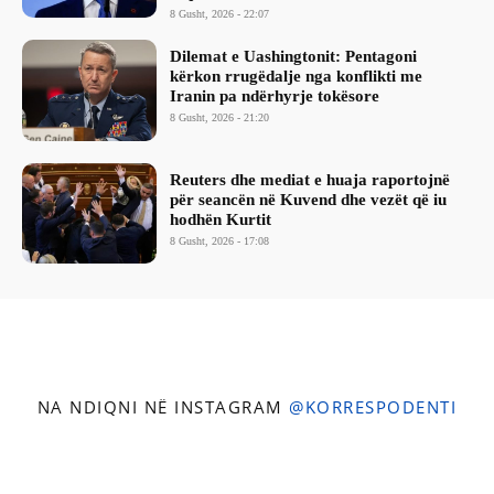
8 Gusht, 2026 - 22:07
Dilemat e Uashingtonit: Pentagoni
kërkon rrugëdalje nga konflikti me
Iranin pa ndërhyrje tokësore
8 Gusht, 2026 - 21:20
Reuters dhe mediat e huaja raportojnë
për seancën në Kuvend dhe vezët që iu
hodhën Kurtit
8 Gusht, 2026 - 17:08
NA NDIQNI NË INSTAGRAM
@KORRESPODENTI