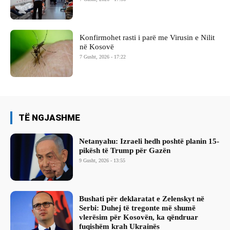
Konfirmohet rasti i parë me Virusin e Nilit
në Kosovë
7 Gusht, 2026 - 17:22
TË NGJASHME
Netanyahu: Izraeli hedh poshtë planin 15-
pikësh të Trump për Gazën
9 Gusht, 2026 - 13:55
Bushati për deklaratat e Zelenskyt në
Serbi: Duhej të tregonte më shumë
vlerësim për Kosovën, ka qëndruar
fuqishëm krah Ukrainës