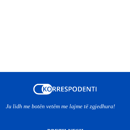
Ju lidh me botën vetëm me lajme të zgjedhura!