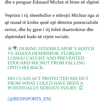
dhe e penguar Edouard Michut të binte në shpinë.
Veprimi i tij shembullor e mbrojti Michun nga ai
që mund të kishte qenë një dëmtim potencialisht
serioz, dhe ky gjest i tij është duartrokitur dhe
shpërndarë kudo në rrjete sociale.
🚨🎥| DURING ISTANBULSPOR’S MATCH
VS ADANA DEMIRSPOR, FLORIAN
LOSHAJ CAUGHT AND PREVENTED
EDOUARD MICHUT FROM FALLING
ONTO HIS BACK.
HIS CLASS ACT PROTECTED MICHUT
FROM WHAT COULD HAVE BEEN A
POTENTIALLY SERIOUS INJURY. 👏
[
@BEINSPORTS_EN
]