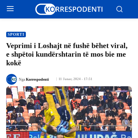
SPORTI
Veprimi i Loshajt në fushë bëhet viral,
e shpëtoi kundërshtarin të mos bie me
kokë
11 Janar, 2024 - 17:51
Nga
Korrespodenti