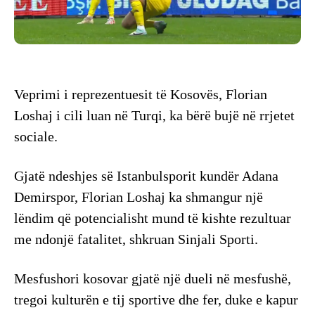
Veprimi i reprezentuesit të Kosovës, Florian
Loshaj i cili luan në Turqi, ka bërë bujë në rrjetet
sociale.
Gjatë ndeshjes së Istanbulsporit kundër Adana
Demirspor, Florian Loshaj ka shmangur një
lëndim që potencialisht mund të kishte rezultuar
me ndonjë fatalitet, shkruan Sinjali Sporti.
Mesfushori kosovar gjatë një dueli në mesfushë,
tregoi kulturën e tij sportive dhe fer, duke e kapur