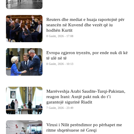
Reuters dhe mediat e huaja raportojnë për
seancën në Kuvend dhe vezët që iu
hodhën Kurtit
8 Gusht, 2026 - 17:08
Evropa zgjeron tryezën, por ende nuk di kë
të ulë në të
8 Gusht, 2026 - 10:13
Marrëveshja Arabi Saudite-Turqi-Pakistan,
reagon Irani: Asnjë pakt nuk do t’i
garantojë sigurinë Riadit
7 Gusht, 2026 - 23:49
Virusi i Nilit perëndimor po përhapet me
ritme shqetësuese në Greqi