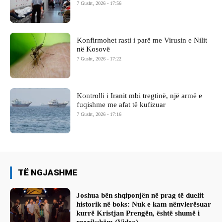
7 Gusht, 2026 - 17:56
Konfirmohet rasti i parë me Virusin e Nilit
në Kosovë
7 Gusht, 2026 - 17:22
Kontrolli i Iranit mbi tregtinë, një armë e
fuqishme me afat të kufizuar
7 Gusht, 2026 - 17:16
TË NGJASHME
Joshua bën shqiponjën në prag të duelit
historik në boks: Nuk e kam nënvlerësuar
kurrë Kristjan Prengën, është shumë i