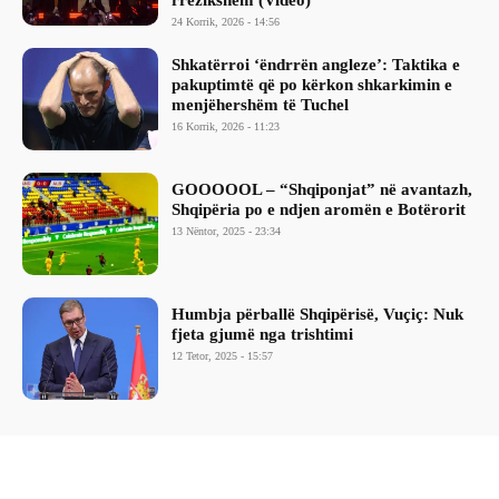
rrezikshëm (Video)
24 Korrik, 2026 - 14:56
Shkatërroi ‘ëndrrën angleze’: Taktika e
pakuptimtë që po kërkon shkarkimin e
menjëhershëm të Tuchel
16 Korrik, 2026 - 11:23
GOOOOOL – “Shqiponjat” në avantazh,
Shqipëria po e ndjen aromën e Botërorit
13 Nëntor, 2025 - 23:34
Humbja përballë Shqipërisë, Vuçiç: Nuk
fjeta gjumë nga trishtimi
12 Tetor, 2025 - 15:57