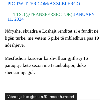
PIC.TWITTER.COM/AXZLBLERGO
— TTS. (@TRANSFERSECTOR)
JANUARY
11, 2024
Ndryshe, skuadra e Loshajt renditet si e fundit në
ligën turke, me vetëm 6 pikë të mbledhura pas 19
ndeshjeve.
Mesfushori kosovar ka zhvilluar gjithsej 16
paraqitje këtë sezon me Istanbulspor, duke
shënuar një gol.
Video nga Inteligjenca n'3D - mos e humbisni: