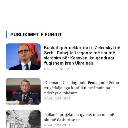
PUBLIKIMET E FUNDIT
Bushati për deklaratat e Zelenskyt në
Serbi: Duhej të tregonte më shumë
vlerësim për Kosovën, ka qëndruar
fuqishëm krah Ukrainës
8 Gusht, 2026 - 22:07
Dilemat e Uashingtonit: Pentagoni kërkon
rrugëdalje nga konflikti me Iranin pa
ndërhyrje tokësore
8 Gusht, 2026 - 21:20
Italianët projektuan qytetet tona me më
shumë dashuri se ne
8 Gusht, 2026 - 21:13