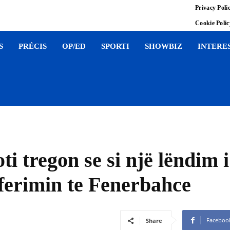
Privacy Poli
Cookie Poli
S
PRÉCIS
OP/ED
SPORTI
SHOWBIZ
INTERE
i tregon se si një lëndim i
ferimin te Fenerbahce
Faceboo
Share