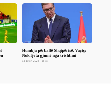
në
Humbja përballë Shqipërisë, Vuçiç:
en
Nuk fjeta gjumë nga trishtimi
12 Tetor, 2025 - 15:57