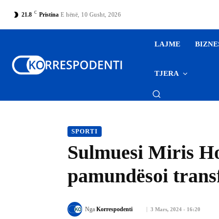
C
21.8
Pristina
E hënë, 10 Gusht, 2026
LAJME
BIZNE
TJERA
SPORTI
Sulmuesi Miris Hot
pamundësoi trans
Nga
Korrespodenti
3 Mars, 2024 - 16:20