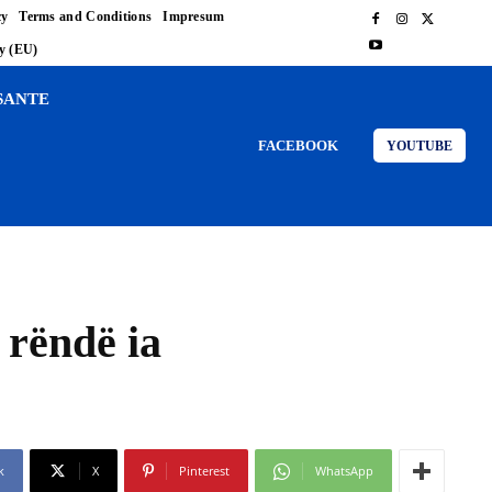
cy
Terms and Conditions
Impresum
cy (EU)
SANTE
FACEBOOK
YOUTUBE
 rëndë ia
k
X
Pinterest
WhatsApp