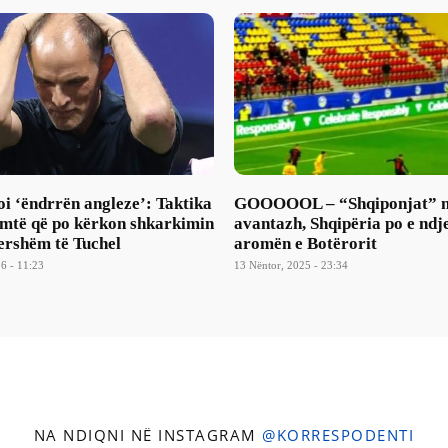
i ‘ëndrrën angleze’: Taktika
GOOOOOL – “Shqiponjat” 
imtë që po kërkon shkarkimin
avantazh, Shqipëria po e ndj
ershëm të Tuchel
aromën e Botërorit
6 - 11:23
13 Nëntor, 2025 - 23:34
NA NDIQNI NË INSTAGRAM
@KORRESPODENTI