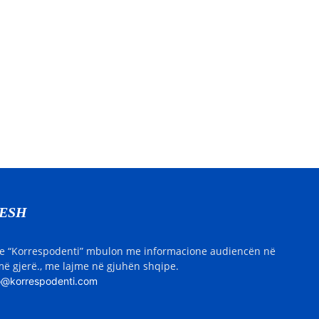
NESH
e “Korrespodenti” mbulon me informacione audiencën në
ë gjerë., me lajme në gjuhën shqipe.
o@korrespodenti.com