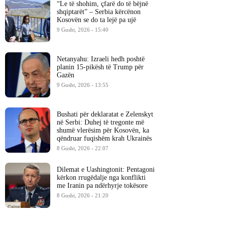
“Le të shohim, çfarë do të bëjnë
shqiptarët” – Serbia kërcënon
Kosovën se do ta lejë pa ujë
9 Gusht, 2026 - 15:40
Netanyahu: Izraeli hedh poshtë
planin 15-pikësh të Trump për
Gazën
9 Gusht, 2026 - 13:55
Bushati për deklaratat e Zelenskyt
në Serbi: Duhej të tregonte më
shumë vlerësim për Kosovën, ka
qëndruar fuqishëm krah Ukrainës
8 Gusht, 2026 - 22:07
Dilemat e Uashingtonit: Pentagoni
kërkon rrugëdalje nga konflikti
me Iranin pa ndërhyrje tokësore
8 Gusht, 2026 - 21:20