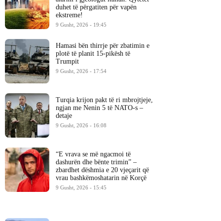
duhet të përgatiten për vapën
ekstreme!
9 Gusht, 2026 - 19:45
Hamasi bën thirrje për zbatimin e
plotë të planit 15-pikësh të
Trumpit
9 Gusht, 2026 - 17:54
Turqia krijon pakt të ri mbrojtjeje,
ngjan me Nenin 5 të NATO-s –
detaje
9 Gusht, 2026 - 16:08
“E vrava se më ngacmoi të
dashurën dhe bënte trimin” –
zbardhet dëshmia e 20 vjeçarit që
vrau bashkëmoshatarin në Korçë
9 Gusht, 2026 - 15:45