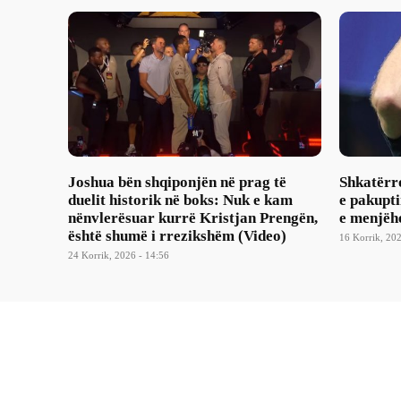
Joshua bën shqiponjën në prag të
Shkatërro
duelit historik në boks: Nuk e kam
e pakupt
nënvlerësuar kurrë Kristjan Prengën,
e menjëh
është shumë i rrezikshëm (Video)
16 Korrik, 202
24 Korrik, 2026 - 14:56