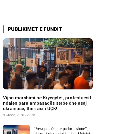
PUBLIKIMET E FUNDIT
Vijon marshimi në Kryeqytet, protestuesit
ndalen para ambasadës serbe dhe asaj
ukrainase; thërrasin UÇK!
9 Gusht, 2026 - 21:38
“Vera po bëhet e padurueshme”,
alarmi i gjeologut italian: Qytetet