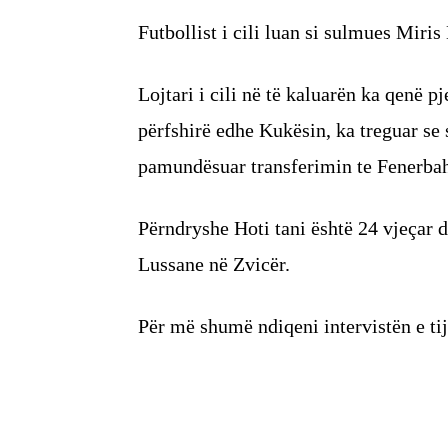
Futbollist i cili luan si sulmues Miri
Lojtari i cili në të kaluarën ka qenë 
përfshirë edhe Kukësin, ka treguar se s
pamundësuar transferimin te Fenerba
Përndryshe Hoti tani është 24 vjeçar d
Lussane në Zvicër.
Për më shumë ndiqeni intervistën e tij