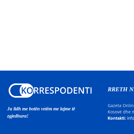
RRETH 
Gazeta Onlin
Ju lidh me botën vetëm me lajme të
Kosovë dhe m
zgjedhura!
Kontakti:
inf