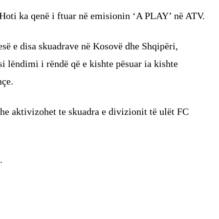
s Hoti ka qenë i ftuar në emisionin ‘A PLAY’ në ATV.
pjesë e disa skuadrave në Kosovë dhe Shqipëri,
i lëndimi i rëndë që e kishte pësuar ia kishte
hçe.
he aktivizohet te skuadra e divizionit të ulët FC
.