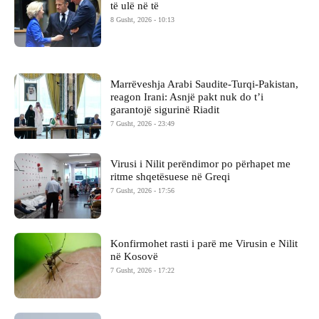
të ulë në të
8 Gusht, 2026 - 10:13
Marrëveshja Arabi Saudite-Turqi-Pakistan,
reagon Irani: Asnjë pakt nuk do t’i
garantojë sigurinë Riadit
7 Gusht, 2026 - 23:49
Virusi i Nilit perëndimor po përhapet me
ritme shqetësuese në Greqi
7 Gusht, 2026 - 17:56
Konfirmohet rasti i parë me Virusin e Nilit
në Kosovë
7 Gusht, 2026 - 17:22