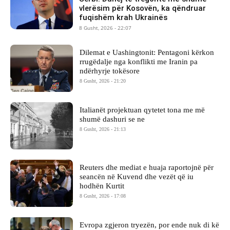
vlerësim për Kosovën, ka qëndruar
fuqishëm krah Ukrainës
8 Gusht, 2026 - 22:07
Dilemat e Uashingtonit: Pentagoni kërkon
rrugëdalje nga konflikti me Iranin pa
ndërhyrje tokësore
8 Gusht, 2026 - 21:20
Italianët projektuan qytetet tona me më
shumë dashuri se ne
8 Gusht, 2026 - 21:13
Reuters dhe mediat e huaja raportojnë për
seancën në Kuvend dhe vezët që iu
hodhën Kurtit
8 Gusht, 2026 - 17:08
Evropa zgjeron tryezën, por ende nuk di kë