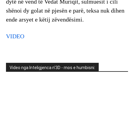
dytë në vend të Vedat Muriqit, sulmuesit i cili
shënoi dy golat në pjesën e parë, teksa nuk dihen
ende arsyet e këtij zëvendësimi.
VIDEO
Video nga Inteligjenca n'3D - mos e humbisni: