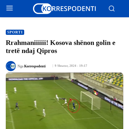
SPORTI
Rrahmaniiiiii! Kosova shënon golin e
tretë ndaj Qipros
9 Shtator, 2024 - 19:17
Nga
Korrespodenti