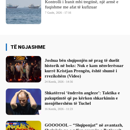
Kontrolli i Iranit mbi tregtinë, një armë e
fuqishme me afat të kufizuar
7 Gusht, 2026 - 17:16
TË NGJASHME
Joshua bën shqiponjën në prag të duelit
historik në boks: Nuk e kam nënvlerësuar
kurrë Kristjan Prengën, është shumë i
rrezikshëm (Video)
24 Korrik, 2026 - 14:56
Shkatërroi ‘ëndrrën angleze’: Taktika e
pakuptimtë që po kërkon shkarkimin e
menjëhershëm të Tuchel
16 Korrik, 2026 - 11:23
GOOOOOL – “Shqiponjat” në avantazh,