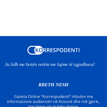
Ju lidh me botën vetëm me lajme të zgjedhura!
RRETH NESH
Gazeta Online “Korrespodenti” mbulon me
informacione audiencën në Kosovë dhe më gjerë.,
me lajme në gjuhën shqipe.