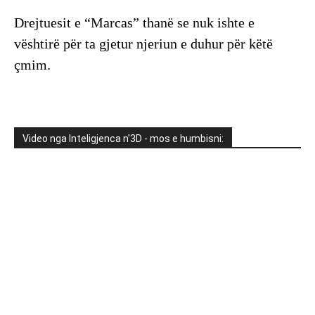
Drejtuesit e “Marcas” thanë se nuk ishte e
vështirë për ta gjetur njeriun e duhur për këtë
çmim.
Video nga Inteligjenca n'3D - mos e humbisni: