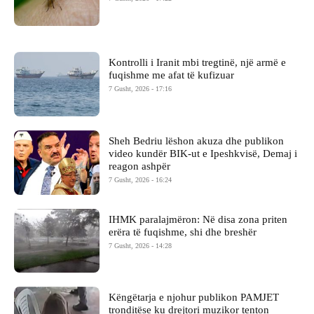
Kontrolli i Iranit mbi tregtinë, një armë e
fuqishme me afat të kufizuar
7 Gusht, 2026 - 17:16
Sheh Bedriu lëshon akuza dhe publikon
video kundër BIK-ut e Ipeshkvisë, Demaj i
reagon ashpër
7 Gusht, 2026 - 16:24
IHMK paralajmëron: Në disa zona priten
erëra të fuqishme, shi dhe breshër
7 Gusht, 2026 - 14:28
Këngëtarja e njohur publikon PAMJET
tronditëse ku drejtori muzikor tenton