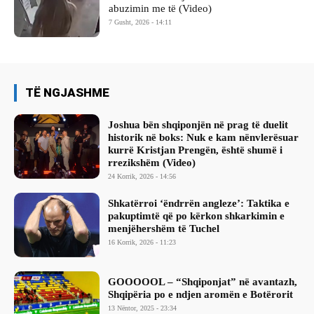
abuzimin me të (Video)
7 Gusht, 2026 - 14:11
TË NGJASHME
Joshua bën shqiponjën në prag të duelit
historik në boks: Nuk e kam nënvlerësuar
kurrë Kristjan Prengën, është shumë i
rrezikshëm (Video)
24 Korrik, 2026 - 14:56
Shkatërroi ‘ëndrrën angleze’: Taktika e
pakuptimtë që po kërkon shkarkimin e
menjëhershëm të Tuchel
16 Korrik, 2026 - 11:23
GOOOOOL – “Shqiponjat” në avantazh,
Shqipëria po e ndjen aromën e Botërorit
13 Nëntor, 2025 - 23:34