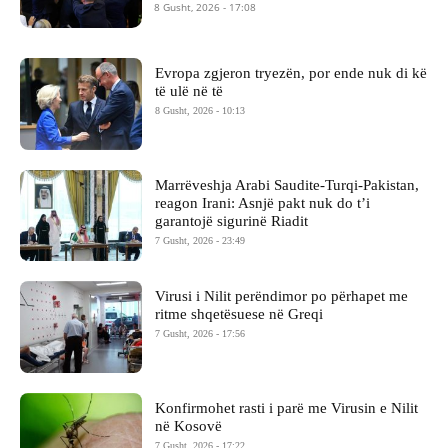
8 Gusht, 2026 - 17:08
Evropa zgjeron tryezën, por ende nuk di kë
të ulë në të
8 Gusht, 2026 - 10:13
Marrëveshja Arabi Saudite-Turqi-Pakistan,
reagon Irani: Asnjë pakt nuk do t’i
garantojë sigurinë Riadit
7 Gusht, 2026 - 23:49
Virusi i Nilit perëndimor po përhapet me
ritme shqetësuese në Greqi
7 Gusht, 2026 - 17:56
Konfirmohet rasti i parë me Virusin e Nilit
në Kosovë
7 Gusht, 2026 - 17:22