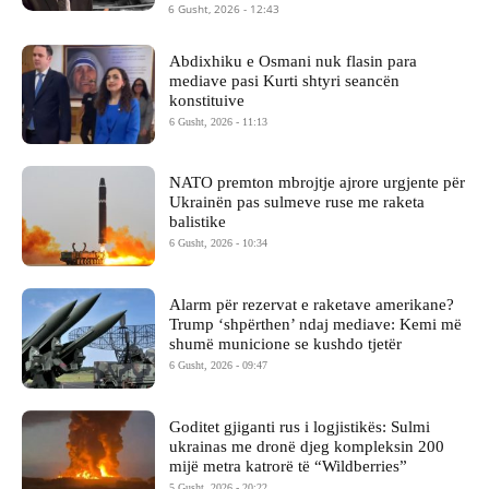
6 Gusht, 2026 - 12:43
Abdixhiku e Osmani nuk flasin para
mediave pasi Kurti shtyri seancën
konstituive
6 Gusht, 2026 - 11:13
NATO premton mbrojtje ajrore urgjente për
Ukrainën pas sulmeve ruse me raketa
balistike
6 Gusht, 2026 - 10:34
Alarm për rezervat e raketave amerikane?
Trump ‘shpërthen’ ndaj mediave: Kemi më
shumë municione se kushdo tjetër
6 Gusht, 2026 - 09:47
Goditet gjiganti rus i logjistikës: Sulmi
ukrainas me dronë djeg kompleksin 200
mijë metra katrorë të “Wildberries”
5 Gusht, 2026 - 20:22