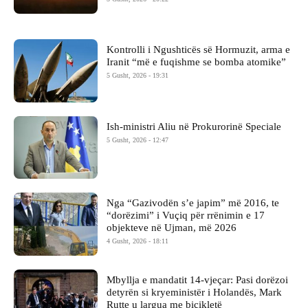
Kontrolli i Ngushticës së Hormuzit, arma e
Iranit “më e fuqishme se bomba atomike”
5 Gusht, 2026 - 19:31
Ish-ministri ​Aliu në Prokurorinë Speciale
5 Gusht, 2026 - 12:47
Nga “Gazivodën s’e japim” më 2016, te
“dorëzimi” i Vuçiq për rrënimin e 17
objekteve në Ujman, më 2026
4 Gusht, 2026 - 18:11
Mbyllja e mandatit 14-vjeçar: Pasi dorëzoi
detyrën si kryeministër i Holandës, Mark
Rutte u largua me biçikletë