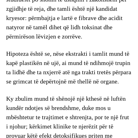
zgjidhje të reja, dhe tamli është një kandidat
kryesor: përmbajtja e lartë e fibrave dhe acidit
natyror në tamël dihet që lidh toksinat dhe
përmirëson lëvizjen e zorrëve.
Hipoteza është se, nëse ekstrakti i tamlit mund të
kapë plastikën në ujë, ai mund të ndihmojë trupin
ta lidhë dhe ta nxjerrë atë nga trakti tretës përpara
se grimcat të depërtojnë më thellë në organe.
Ky zbulim mund të shënojë një kthesë në luftën
kundër ndotjes së brendshme, duke mos u
mbështetur te trajtimet e shtrenjta, por te një frut
i njohur; kërkimet klinike te njerëzit për të
provuar këtë efekt detoksifikues priten me