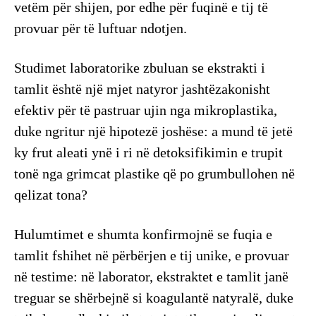
vetëm për shijen, por edhe për fuqinë e tij të
provuar për të luftuar ndotjen.
Studimet laboratorike zbuluan se ekstrakti i
tamlit është një mjet natyror jashtëzakonisht
efektiv për të pastruar ujin nga mikroplastika,
duke ngritur një hipotezë joshëse: a mund të jetë
ky frut aleati ynë i ri në detoksifikimin e trupit
tonë nga grimcat plastike që po grumbullohen në
qelizat tona?
Hulumtimet e shumta konfirmojnë se fuqia e
tamlit fshihet në përbërjen e tij unike, e provuar
në testime: në laborator, ekstraktet e tamlit janë
treguar se shërbejnë si koagulantë natyralë, duke