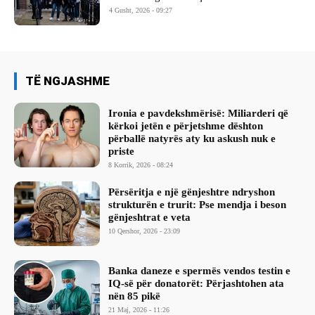
4 Gusht, 2026 - 09:27
TË NGJASHME
Ironia e pavdekshmërisë: Miliarderi që
kërkoi jetën e përjetshme dështon
përballë natyrës aty ku askush nuk e
priste
8 Korrik, 2026 - 08:24
Përsëritja e një gënjeshtre ndryshon
strukturën e trurit: Pse mendja i beson
gënjeshtrat e veta
10 Qershor, 2026 - 23:09
Banka daneze e spermës vendos testin e
IQ-së për donatorët: Përjashtohen ata
nën 85 pikë
21 Maj, 2026 - 11:26