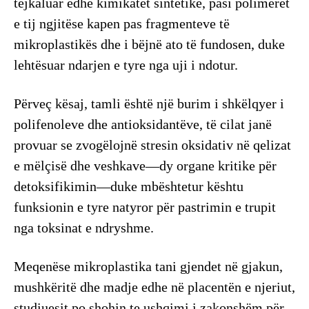
tejkaluar edhe kimikatet sintetike, pasi polimeret
e tij ngjitëse kapen pas fragmenteve të
mikroplastikës dhe i bëjnë ato të fundosen, duke
lehtësuar ndarjen e tyre nga uji i ndotur.
Përveç kësaj, tamli është një burim i shkëlqyer i
polifenoleve dhe antioksidantëve, të cilat janë
provuar se zvogëlojnë stresin oksidativ në qelizat
e mëlçisë dhe veshkave—dy organe kritike për
detoksifikimin—duke mbështetur kështu
funksionin e tyre natyror për pastrimin e trupit
nga toksinat e ndryshme.
Meqenëse mikroplastika tani gjendet në gjakun,
mushkëritë dhe madje edhe në placentën e njeriut,
studiuesit po shohin te ushqimi i zakonshëm për