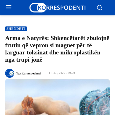
SHËNDETI
Arma e Natyrës: Shkencëtarët zbulojnë
frutin që vepron si magnet për të
larguar toksinat dhe mikroplastikën
nga trupi jonë
1 Tetor, 2025 - 09:20
Nga
Korrespodenti