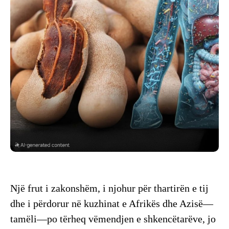
Një frut i zakonshëm, i njohur për thartirën e tij
dhe i përdorur në kuzhinat e Afrikës dhe Azisë—
tamëli—po tërheq vëmendjen e shkencëtarëve, jo