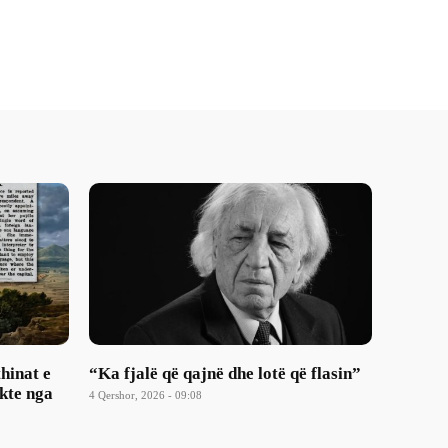
thinat e
“Ka fjalë që qajnë dhe lotë që flasin”
akte nga
4 Qershor, 2026 - 09:08