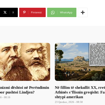
X
Pinterest
WhatsApp
nizmi dështoi në Perëndimin
Në fillim të shekullit XX, rre
 por pushtoi Lindjen?
Athinës s’flisnin greqisht: F
shtypi amerikan
6 - 08:16
23 Qershor, 2026 - 08:58