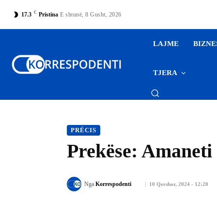
C
17.3
Pristina
E shtunë, 8 Gusht, 2026
LAJME
BIZNE
TJERA
PRÉCIS
Prekëse: Amaneti i
Nga
Korrespodenti
10 Qershor, 2024 - 12:20