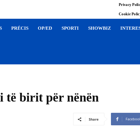
Privacy Poli
Cookie Poli
S
PRÉCIS
OP/ED
SPORTI
SHOWBIZ
INTERE
 të birit për nënën
Faceboo
Share