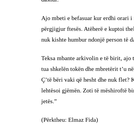
Ajo mbeti e befasuar kur erdhi orari i 
përgjigjur ftesës. Atëherë e kuptoi thel
nuk kishte humbur ndonjë person të das
Teksa mbante arkivolin e të birit, ajo 
tua shkelën tokën dhe mbretërit t’u n
Ç’të bëri vaki që hesht dhe nuk flet? 
lehtësoi gjëmën. Zoti të mëshiroftë bi
jetës.”
(Përktheu: Elmaz Fida)