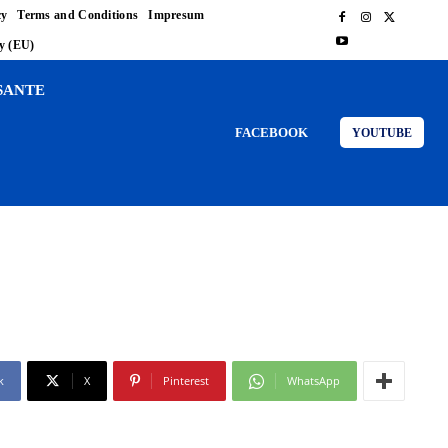
cy
Terms and Conditions
Impresum
cy (EU)
SANTE
FACEBOOK
YOUTUBE
k
X
Pinterest
WhatsApp