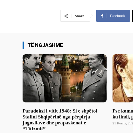
Facebook
Share
TË NGJASHME
Paradoksi i vitit 1948: Si e shpëtoi
Pse komu
Stalini Shqipërinë nga përpirja
ku lindi,
jugosllave dhe prapaskenat e
21 Korrik, 202
“Titizmit”