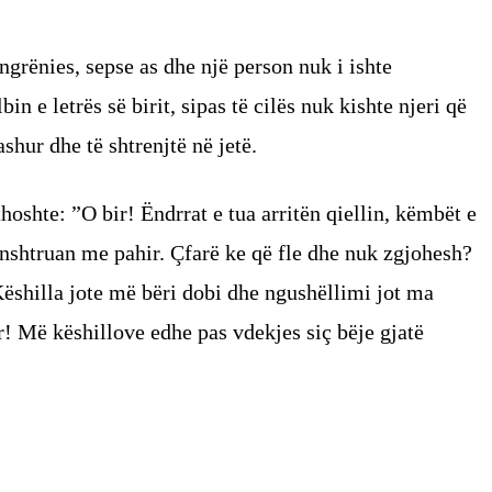
ngrënies, sepse as dhe një person nuk i ishte
bin e letrës së birit, sipas të cilës nuk kishte njeri që
hur dhe të shtrenjtë në jetë.
thoshte: ”O bir! Ëndrrat e tua arritën qiellin, këmbët e
ënshtruan me pahir. Çfarë ke që fle dhe nuk zgjohesh?
Këshilla jote më bëri dobi dhe ngushëllimi jot ma
r! Më këshillove edhe pas vdekjes siç bëje gjatë