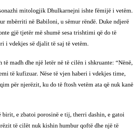
sonazhi mitologjik Dhulkarnejni ishte fëmijë i vetëm.
kur mbërriti në Babiloni, u sëmur rëndë. Duke ndjerë
onte gjë tjetër më shumë sesa trishtimi që do të
i i vdekjes së djalit të saj të vetëm.
h të madh dhe një letër në të cilën i shkruante: “Nënë,
emi të kufizuar. Nëse të vjen haberi i vdekjes time,
qim për njerëzit, ku do të ftosh vetëm ata që nuk kanë
birit, e zbatoi porosinë e tij, therri dashin, e gatoi
erëzit të cilët nuk kishin humbur qoftë dhe një të