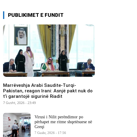
PUBLIKIMET E FUNDIT
Marrëveshja Arabi Saudite-Turqi-
Pakistan, reagon Irani: Asnjë pakt nuk do
t’i garantojë sigurinë Riadit
7 Gusht, 2026 - 23:49
Virusi i Nilit perëndimor po
përhapet me ritme shqetësuese në
Greqi
7 Gusht, 2026 - 17:56