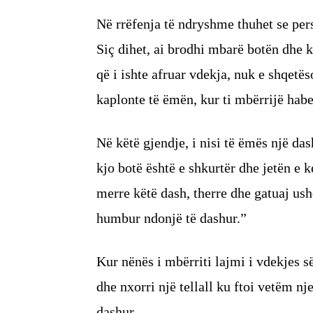
Në rrëfenja të ndryshme thuhet se per
Siç dihet, ai brodhi mbarë botën dhe 
që i ishte afruar vdekja, nuk e shqetës
kaplonte të ëmën, kur ti mbërrijë haber
Në këtë gjendje, i nisi të ëmës një das
kjo botë është e shkurtër dhe jetën e k
merre këtë dash, therre dhe gatuaj ush
humbur ndonjë të dashur.”
Kur nënës i mbërriti lajmi i vdekjes së 
dhe nxorri një tellall ku ftoi vetëm nj
dashur.