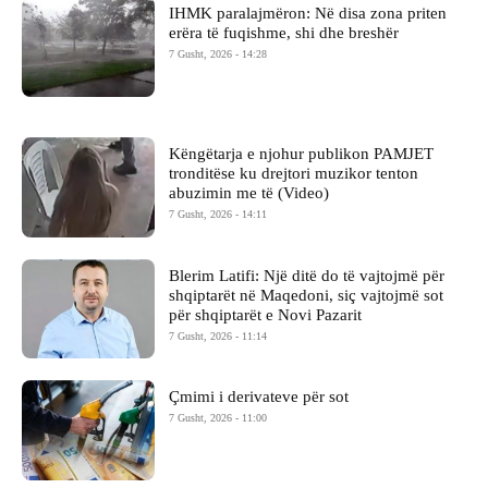
IHMK paralajmëron: Në disa zona priten
erëra të fuqishme, shi dhe breshër
7 Gusht, 2026 - 14:28
Këngëtarja e njohur publikon PAMJET
tronditëse ku drejtori muzikor tenton
abuzimin me të (Video)
7 Gusht, 2026 - 14:11
Blerim Latifi: Një ditë do të vajtojmë për
shqiptarët në Maqedoni, siç vajtojmë sot
për shqiptarët e Novi Pazarit
7 Gusht, 2026 - 11:14
Çmimi i derivateve për sot
7 Gusht, 2026 - 11:00