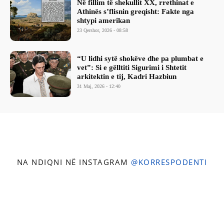
Në fillim të shekullit XX, rrethinat e
Athinës s’flisnin greqisht: Fakte nga
shtypi amerikan
23 Qershor, 2026 - 08:58
“U lidhi sytë shokëve dhe pa plumbat e
vet”: Si e gëlltiti Sigurimi i Shtetit
arkitektin e tij, Kadri Hazbiun
31 Maj, 2026 - 12:40
NA NDIQNI NË INSTAGRAM
@KORRESPODENTI