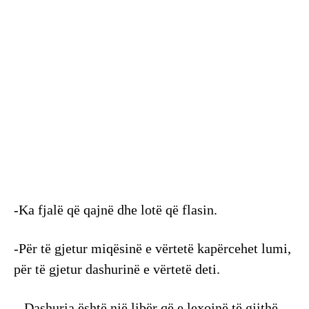
-Ka fjalë që qajnë dhe lotë që flasin.
-Për të gjetur miqësinë e vërtetë kapërcehet lumi,
për të gjetur dashurinë e vërtetë deti.
– Dashuria është një libër që e lexojnë të gjithë,