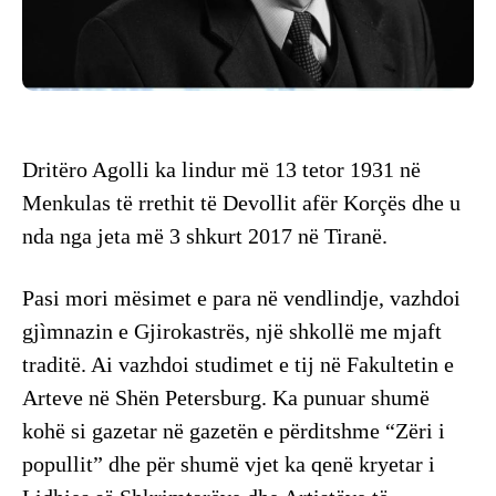
Dritëro Agolli ka lindur më 13 tetor 1931 në
Menkulas të rrethit të Devollit afër Korçës dhe u
nda nga jeta më 3 shkurt 2017 në Tiranë.
Pasi mori mësimet e para në vendlindje, vazhdoi
gjìmnazin e Gjirokastrës, një shkollë me mjaft
traditë. Ai vazhdoi studimet e tij në Fakultetin e
Arteve në Shën Petersburg. Ka punuar shumë
kohë si gazetar në gazetën e përditshme “Zëri i
popullit” dhe për shumë vjet ka qenë kryetar i