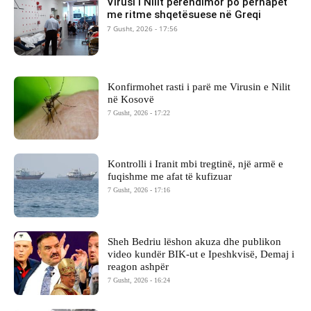
Virusi i Nilit perëndimor po përhapet
me ritme shqetësuese në Greqi
7 Gusht, 2026 - 17:56
Konfirmohet rasti i parë me Virusin e Nilit
në Kosovë
7 Gusht, 2026 - 17:22
Kontrolli i Iranit mbi tregtinë, një armë e
fuqishme me afat të kufizuar
7 Gusht, 2026 - 17:16
Sheh Bedriu lëshon akuza dhe publikon
video kundër BIK-ut e Ipeshkvisë, Demaj i
reagon ashpër
7 Gusht, 2026 - 16:24