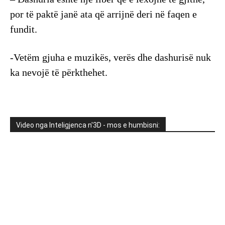
por të paktë janë ata që arrijnë deri në faqen e
fundit.
-Vetëm gjuha e muzikës, verës dhe dashurisë nuk
ka nevojë të përkthehet.
Video nga Inteligjenca n'3D - mos e humbisni: