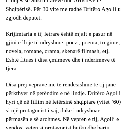
Lidhjes së Shkrimtarëve dhe Artistëve të
Shqipërisë. Për 30 vite me radhë Dritëro Agolli u
zgjodh deputet.
Krijimtaria e tij letrare është mjaft e pasur në
gjini e lloje të ndryshme: poezi, poema, tregime,
novela, romane, drama, skenarë filmash, etj.
Është fitues i disa çmimeve dhe i nderimeve të
tjera.
Disa prej veprave më të rëndësishme të tij janë
përkthyer në perëndim e në lindje. Dritëro Agolli
hyri që në fillim në letërsinë shqiptare (vitet ’60)
si një protagonist i saj, duke i ndryshuar
përmasën e së ardhmes. Në veprën e tij, Agolli e
vendosi veten si protagonist bujku dhe bariu,