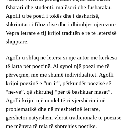
fshatari dhe studenti, malësori dhe fusharaku.
Agolli u bë poeti i tokës dhe i dashurisë,
shkrimtari i filozofisë dhe i dhimbjes njerëzore.
Vepra letrare e tij krijoi traditën e re të letërsisë
shqiptare.
Agolli u shfaq në letërsi si një autor me kërkesa
të larta për poezinë. Ai synoi një poezi më të
përveçme, me më shumë individualitet. Agolli
krijoi poezinë e “un-it”, përkundër poezisë së
“ne-ve”, që shkruhej “për të bashkuar masat”.
Agolli krijoi një model të ri vjershërimi në
problematikë dhe në mjeshtërinë letrare,
gërshetoi natyrshëm vlerat tradicionale të poezisë
me mënyra të reja të shprehjes poetike.