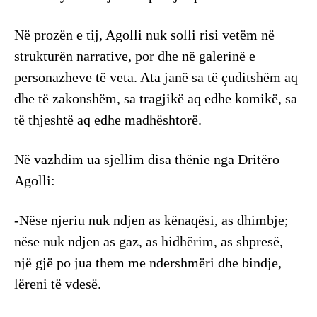
Në prozën e tij, Agolli nuk solli risi vetëm në
strukturën narrative, por dhe në galerinë e
personazheve të veta. Ata janë sa të çuditshëm aq
dhe të zakonshëm, sa tragjikë aq edhe komikë, sa
të thjeshtë aq edhe madhështorë.
Në vazhdim ua sjellim disa thënie nga Dritëro
Agolli:
-Nëse njeriu nuk ndjen as kënaqësi, as dhimbje;
nëse nuk ndjen as gaz, as hidhërim, as shpresë,
një gjë po jua them me ndershmëri dhe bindje,
lëreni të vdesë.