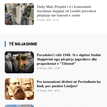
Daily Mail: Projekti i ri i komunitetit
mysliman shqiptar në Londër provokon
përplasje me banorët e zonës
6 Gusht, 2026 - 21:56
TË NGJASHME
Paradoksi i vitit 1948: Si e shpëtoi Stalini
Shqipërinë nga përpirja jugosllave dhe
prapaskenat e “Titizmit”
24 Korrik, 2026 - 14:46
Pse komunizmi dështoi në Perëndimin ku
lindi, por pushtoi Lindjen?
21 Korrik, 2026 - 08:16