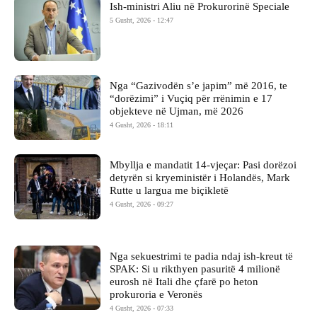
Ish-ministri ​Aliu në Prokurorinë Speciale
5 Gusht, 2026 - 12:47
Nga “Gazivodën s’e japim” më 2016, te
“dorëzimi” i Vuçiq për rrënimin e 17
objekteve në Ujman, më 2026
4 Gusht, 2026 - 18:11
Mbyllja e mandatit 14-vjeçar: Pasi dorëzoi
detyrën si kryeministër i Holandës, Mark
Rutte u largua me biçikletë
4 Gusht, 2026 - 09:27
Nga sekuestrimi te padia ndaj ish-kreut të
SPAK: Si u rikthyen pasuritë 4 milionë
eurosh në Itali dhe çfarë po heton
prokuroria e Veronës
4 Gusht, 2026 - 07:33