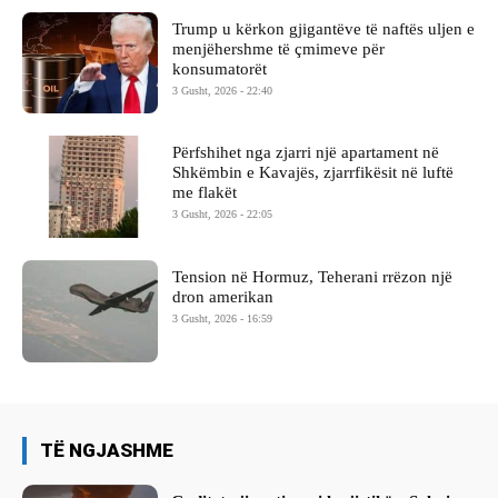
Trump u kërkon gjigantëve të naftës uljen e
menjëhershme të çmimeve për
konsumatorët
3 Gusht, 2026 - 22:40
Përfshihet nga zjarri një apartament në
Shkëmbin e Kavajës, zjarrfikësit në luftë
me flakët
3 Gusht, 2026 - 22:05
Tension në Hormuz, Teherani rrëzon një
dron amerikan
3 Gusht, 2026 - 16:59
TË NGJASHME