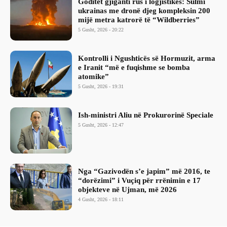
Goditet gjiganti rus i logjistikës: Sulmi
ukrainas me dronë djeg kompleksin 200
mijë metra katrorë të “Wildberries”
5 Gusht, 2026 - 20:22
Kontrolli i Ngushticës së Hormuzit, arma
e Iranit “më e fuqishme se bomba
atomike”
5 Gusht, 2026 - 19:31
Ish-ministri ​Aliu në Prokurorinë Speciale
5 Gusht, 2026 - 12:47
Nga “Gazivodën s’e japim” më 2016, te
“dorëzimi” i Vuçiq për rrënimin e 17
objekteve në Ujman, më 2026
4 Gusht, 2026 - 18:11