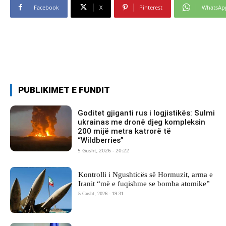
Facebook
X
Pinterest
WhatsAp
PUBLIKIMET E FUNDIT
Goditet gjiganti rus i logjistikës: Sulmi
ukrainas me dronë djeg kompleksin
200 mijë metra katrorë të
“Wildberries”
5 Gusht, 2026 - 20:22
Kontrolli i Ngushticës së Hormuzit, arma e
Iranit “më e fuqishme se bomba atomike”
5 Gusht, 2026 - 19:31