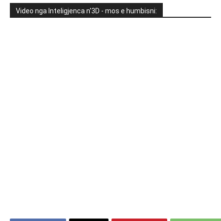
Video nga Inteligjenca n'3D - mos e humbisni: