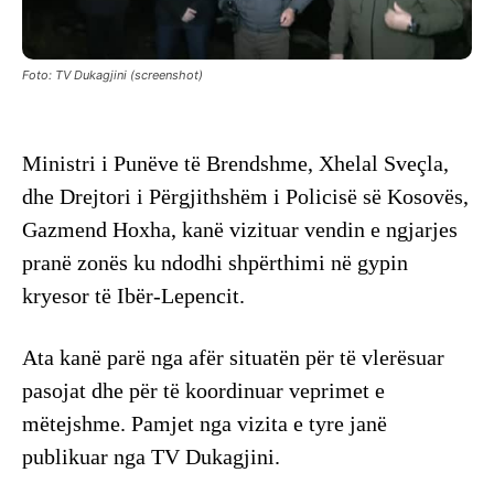
Foto: TV Dukagjini (screenshot)
Ministri i Punëve të Brendshme, Xhelal Sveçla,
dhe Drejtori i Përgjithshëm i Policisë së Kosovës,
Gazmend Hoxha, kanë vizituar vendin e ngjarjes
pranë zonës ku ndodhi shpërthimi në gypin
kryesor të Ibër-Lepencit.
Ata kanë parë nga afër situatën për të vlerësuar
pasojat dhe për të koordinuar veprimet e
mëtejshme. Pamjet nga vizita e tyre janë
publikuar nga TV Dukagjini.