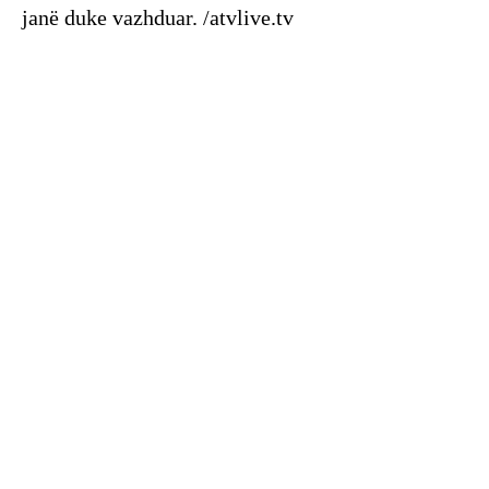
janë duke vazhduar. /atvlive.tv