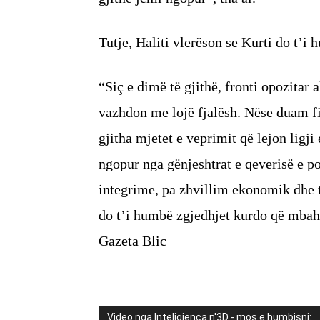
Tutje, Haliti vlerëson se Kurti do t’
“Siç e dimë të gjithë, fronti opozitar
vazhdon me lojë fjalësh. Nëse duam fi
gjitha mjetet e veprimit që lejon ligji
ngopur nga gënjeshtrat e qeverisë e p
integrime, pa zhvillim ekonomik dhe t
do t’i humbë zgjedhjet kurdo që mbahe
Gazeta Blic
Video nga Inteligjenca n'3D - mos e humbisni: