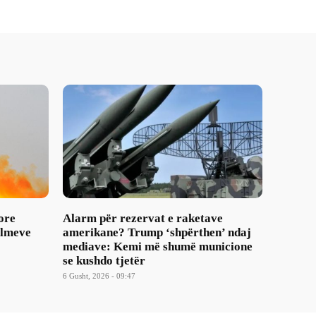
ore
Alarm për rezervat e raketave
ulmeve
amerikane? Trump ‘shpërthen’ ndaj
mediave: Kemi më shumë municione
se kushdo tjetër
6 Gusht, 2026 - 09:47