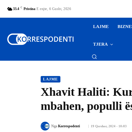
C
33.4
Pristina
E enjte, 6 Gusht, 2026
LAJME
BIZNE
TJERA
LAJME
Xhavit Haliti: Kur
mbahen, populli ës
Nga
Korrespodenti
19 Qershor, 2024 - 10:03