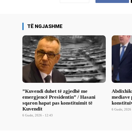
TË NGJASHME
​”Kuvendi duhet të zgjedhë me
Abdixhik
emergjencë Presidentin” / Hasani
mediave p
sqaron hapat pas konstituimit të
konstitui
Kuvendit
6 Gusht, 2026 
6 Gusht, 2026 - 12:43