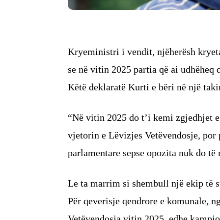
Kryeministri i vendit, njëherësh kryet
se në vitin 2025 partia që ai udhëheq d
Këtë deklaratë Kurti e bëri në një takim
“Në vitin 2025 do t’i kemi zgjedhjet 
vjetorin e Lëvizjes Vetëvendosje, por
parlamentare sepse opozita nuk do të m
Le ta marrim si shembull një ekip të s
Për qeverisje qendrore e komunale, nga
Vetëvendosja vitin 2025, edhe kampio