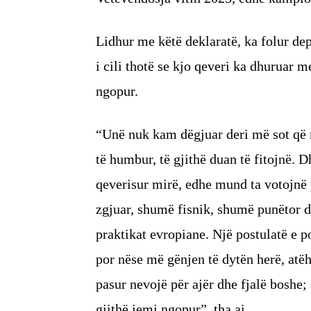
Lidhur me këtë deklaratë, ka folur dep
i cili thotë se kjo qeveri ka dhuruar m
ngopur.
“Unë nuk kam dëgjuar deri më sot që n
të humbur, të gjithë duan të fitojnë.
qeverisur mirë, edhe mund ta votojnë
zgjuar, shumë fisnik, shumë punëtor d
praktikat evropiane. Një postulatë e p
por nëse më gënjen të dytën herë, atë
pasur nevojë për ajër dhe fjalë boshe;
gjithë jemi ngopur”, tha ai.