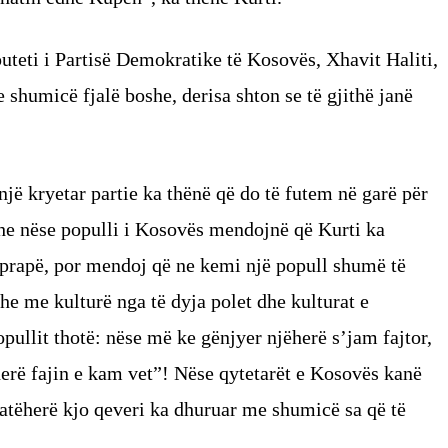
uteti i Partisë Demokratike të Kosovës, Xhavit Haliti,
e shumicë fjalë boshe, derisa shton se të gjithë janë
jë kryetar partie ka thënë që do të futem në garë për
 Dhe nëse populli i Kosovës mendojnë që Kurti ka
 prapë, por mendoj që ne kemi një popull shumë të
he me kulturë nga të dyja polet dhe kulturat e
opullit thotë: nëse më ke gënjyer njëherë s’jam fajtor,
herë fajin e kam vet”! Nëse qytetarët e Kosovës kanë
 atëherë kjo qeveri ka dhuruar me shumicë sa që të