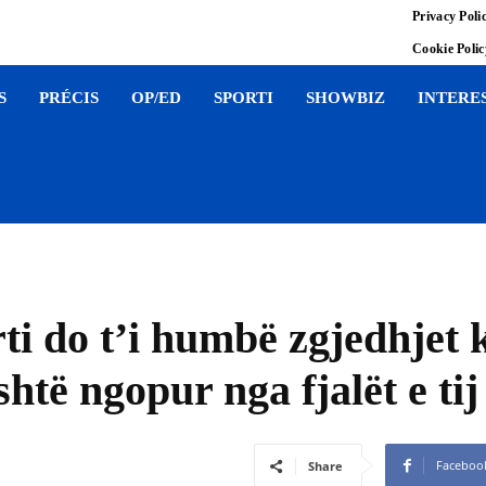
Privacy Poli
Cookie Poli
S
PRÉCIS
OP/ED
SPORTI
SHOWBIZ
INTERE
ti do t’i humbë zgjedhjet 
htë ngopur nga fjalët e tij
Faceboo
Share