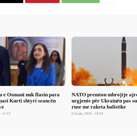
u e Osmani nuk flasin para
NATO premton mbrojtje ajr
asi Kurti shtyri seancën
urgjente për Ukrainën pas s
ve
ruse me raketa balistike
- 11:13
6 Gusht, 2026 - 10:34