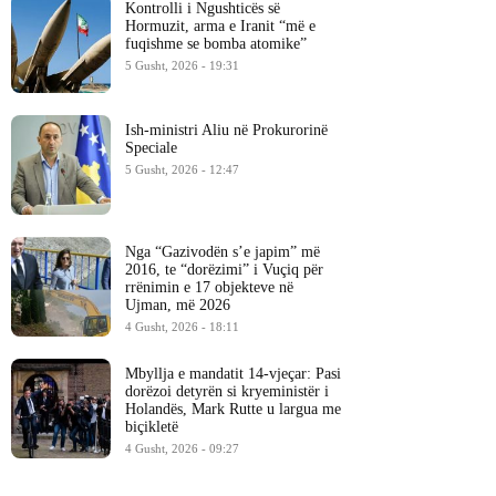
Kontrolli i Ngushticës së
Hormuzit, arma e Iranit “më e
fuqishme se bomba atomike”
5 Gusht, 2026 - 19:31
Ish-ministri ​Aliu në Prokurorinë
Speciale
5 Gusht, 2026 - 12:47
Nga “Gazivodën s’e japim” më
2016, te “dorëzimi” i Vuçiq për
rrënimin e 17 objekteve në
Ujman, më 2026
4 Gusht, 2026 - 18:11
Mbyllja e mandatit 14-vjeçar: Pasi
dorëzoi detyrën si kryeministër i
Holandës, Mark Rutte u largua me
biçikletë
4 Gusht, 2026 - 09:27