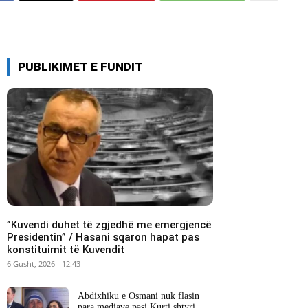
PUBLIKIMET E FUNDIT
​”Kuvendi duhet të zgjedhë me emergjencë
Presidentin” / Hasani sqaron hapat pas
konstituimit të Kuvendit
6 Gusht, 2026 - 12:43
Abdixhiku e Osmani nuk flasin
para mediave pasi Kurti shtyri