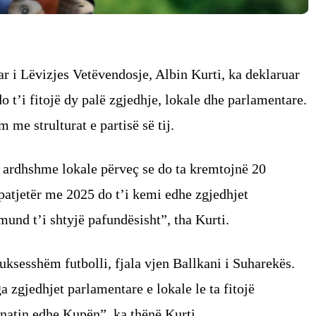
ar i Lëvizjes Vetëvendosje, Albin Kurti, ka deklaruar
o t’i fitojë dy palë zgjedhje, lokale dhe parlamentare.
 me strulturat e partisë së tij.
e ardhshme lokale përveç se do ta kremtojnë 20
 patjetër me 2025 do t’i kemi edhe zgjedhjet
und t’i shtyjë pafundësisht”, tha Kurti.
uksesshëm futbolli, fjala vjen Ballkani i Suharekës.
 zgjedhjet parlamentare e lokale le ta fitojë
natin edhe Kupën”, ka thënë Kurti.