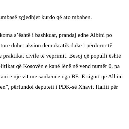
i humbasë zgjedhjet kurdo që ato mbahen.
 akoma s’është i bashkuar, prandaj edhe Albini po
tore duhet aksion demokratik duke i përdorur të
 e praktikat civile të veprimit. Besoj që populli është
olitikat që Kosovën e kanë lënë në vend numër 0, pa
ani e një vit me sankcone nga BE. E sigurt që Albini
n”, përfundoi deputeti i PDK-së Xhavit Haliti për