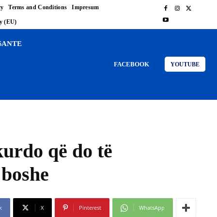
cy
Terms and Conditions
Impresum
cy (EU)
SANTE
FACEBOOK
YOUTUBE
kurdo që do të
 boshe
k
X
Pinterest
WhatsApp