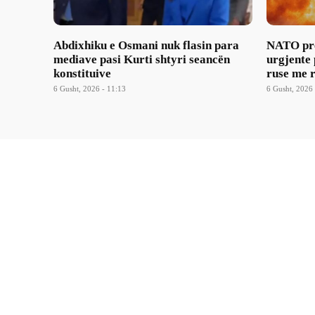
Abdixhiku e Osmani nuk flasin para
NATO pre
mediave pasi Kurti shtyri seancën
urgjente
konstituive
ruse me r
6 Gusht, 2026 - 11:13
6 Gusht, 2026 