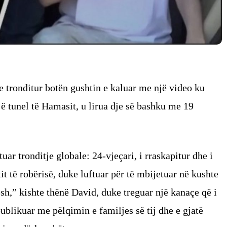
e tronditur botën gushtin e kaluar me një video ku
jë tunel të Hamasit, u lirua dje së bashku me 19
uar tronditje globale: 24-vjeçari, i rraskapitur dhe i
tit të robërisë, duke luftuar për të mbijetuar në kushte
sh,” kishte thënë David, duke treguar një kanaçe që i
publikuar me pëlqimin e familjes së tij dhe e gjatë