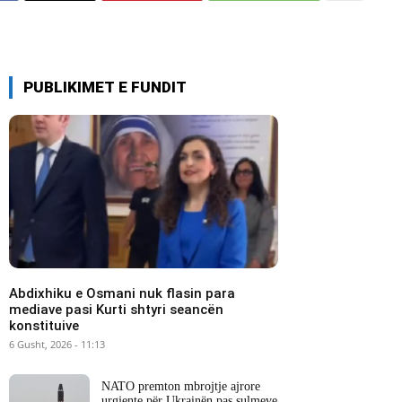
PUBLIKIMET E FUNDIT
Abdixhiku e Osmani nuk flasin para
mediave pasi Kurti shtyri seancën
konstituive
6 Gusht, 2026 - 11:13
NATO premton mbrojtje ajrore
urgjente për Ukrainën pas sulmeve