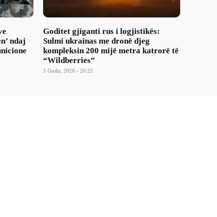
ve
Goditet gjiganti rus i logjistikës:
n’ ndaj
Sulmi ukrainas me dronë djeg
nicione
kompleksin 200 mijë metra katrorë të
“Wildberries”
5 Gusht, 2026 - 20:22