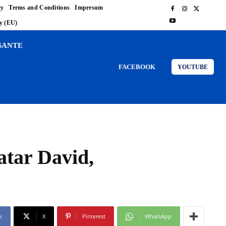
cy
Terms and Conditions
Impresum
cy (EU)
SANTE
FACEBOOK
YOUTUBE
yatar David,
k
X
Pinterest
WhatsApp