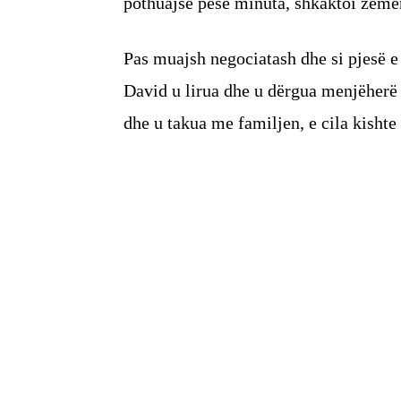
pothuajse pesë minuta, shkaktoi zem
Pas muajsh negociatash dhe si pjesë 
David u lirua dhe u dërgua menjëherë
dhe u takua me familjen, e cila kishte 