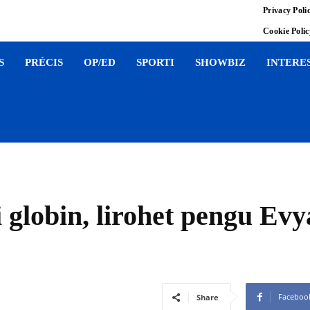
Privacy Poli
Cookie Poli
S
PRÉCIS
OP/ED
SPORTI
SHOWBIZ
INTERE
ti globin, lirohet pengu Ev
Faceboo
Share