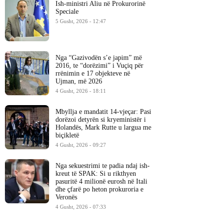
Ish-ministri ​Aliu në Prokurorinë
Speciale
5 Gusht, 2026 - 12:47
Nga “Gazivodën s’e japim” më
2016, te “dorëzimi” i Vuçiq për
rrënimin e 17 objekteve në
Ujman, më 2026
4 Gusht, 2026 - 18:11
Mbyllja e mandatit 14-vjeçar: Pasi
dorëzoi detyrën si kryeministër i
Holandës, Mark Rutte u largua me
biçikletë
4 Gusht, 2026 - 09:27
Nga sekuestrimi te padia ndaj ish-
kreut të SPAK: Si u rikthyen
pasuritë 4 milionë eurosh në Itali
dhe çfarë po heton prokuroria e
Veronës
4 Gusht, 2026 - 07:33