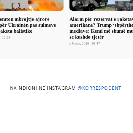
mton mbrojtje ajrore
Alarm për rezervat e raketa
 për Ukrainën pas sulmeve
amerikane? Trump ‘shpërthe
aketa balistike
mediave: Kemi më shumë mu
se kushdo tjetër
- 10:34
6 Gusht, 2026 - 09:47
NA NDIQNI NË INSTAGRAM
@KORRESPODENTI