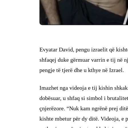
Evyatar David, pengu izraelit që kisht
shfaqej duke gërmuar varrin e tij në n
pengje të tjerë dhe u kthye në Izrael.
Imazhet nga videoja e tij kishin shkakt
dobësuar, u shfaq si simbol i brutalite
çnjerëzore. “Nuk kam ngrënë prej ditë
kishte mbetur për dy ditë. Videoja, e 