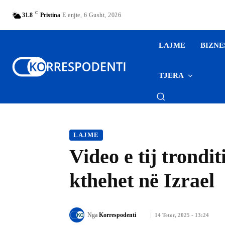
C
31.8
Pristina
E enjte, 6 Gusht, 2026
LAJME
BIZNE
TJERA
LAJME
Video e tij trondi
kthehet në Izrael
Nga
Korrespodenti
14 Tetor, 2025 - 13:24