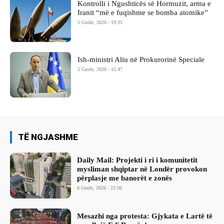
Kontrolli i Ngushticës së Hormuzit, arma e
Iranit “më e fuqishme se bomba atomike”
5 Gusht, 2026 - 19:31
Ish-ministri ​Aliu në Prokurorinë Speciale
5 Gusht, 2026 - 12:47
TË NGJASHME
Daily Mail: Projekti i ri i komunitetit
mysliman shqiptar në Londër provokon
përplasje me banorët e zonës
6 Gusht, 2026 - 21:56
Mesazhi nga protesta: Gjykata e Lartë të