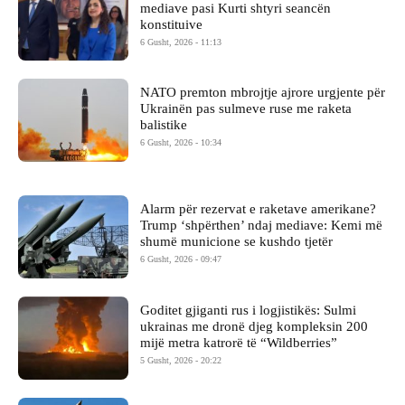
mediave pasi Kurti shtyri seancën
konstituive
6 Gusht, 2026 - 11:13
NATO premton mbrojtje ajrore urgjente për
Ukrainën pas sulmeve ruse me raketa
balistike
6 Gusht, 2026 - 10:34
Alarm për rezervat e raketave amerikane?
Trump ‘shpërthen’ ndaj mediave: Kemi më
shumë municione se kushdo tjetër
6 Gusht, 2026 - 09:47
Goditet gjiganti rus i logjistikës: Sulmi
ukrainas me dronë djeg kompleksin 200
mijë metra katrorë të “Wildberries”
5 Gusht, 2026 - 20:22