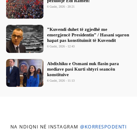
pezullojë Edi Ramën!
6 Gusht, 2026 - 20:21
​”Kuvendi duhet të zgjedhë me
emergjencë Presidentin” / Hasani sqaron
hapat pas konstituimit të Kuvendit
6 Gusht, 2026 - 12:43
Abdixhiku e Osmani nuk flasin para
mediave pasi Kurti shtyri seancën
konstituive
6 Gusht, 2026 - 11:13
NA NDIQNI NË INSTAGRAM
@KORRESPODENTI