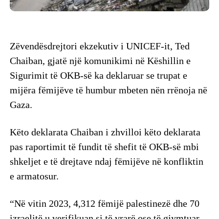
Zëvendësdrejtori ekzekutiv i UNICEF-it, Ted
Chaiban, gjatë një komunikimi në Këshillin e
Sigurimit të OKB-së ka deklaruar se trupat e
mijëra fëmijëve të humbur mbeten nën rrënoja në
Gaza.
Këto deklarata Chaiban i zhvilloi këto deklarata
pas raportimit të fundit të shefit të OKB-së mbi
shkeljet e të drejtave ndaj fëmijëve në konfliktin
e armatosur.
“Në vitin 2023, 4,312 fëmijë palestinezë dhe 70
izraelitë u verifikuan si të vrarë ose të gjymtuar,