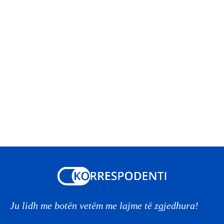
Ju lidh me botën vetëm me lajme të zgjedhura!