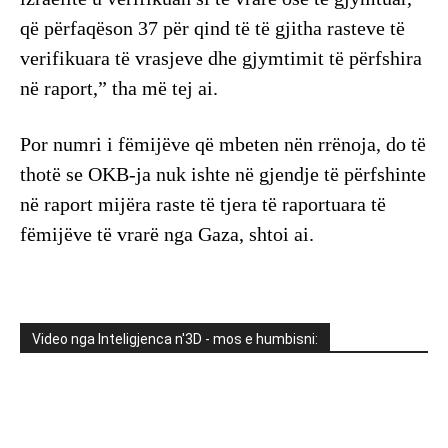
që përfaqëson 37 për qind të të gjitha rasteve të
verifikuara të vrasjeve dhe gjymtimit të përfshira
në raport,” tha më tej ai.
Por numri i fëmijëve që mbeten nën rrënoja, do të
thotë se OKB-ja nuk ishte në gjendje të përfshinte
në raport mijëra raste të tjera të raportuara të
fëmijëve të vrarë nga Gaza, shtoi ai.
Video nga Inteligjenca n'3D - mos e humbisni: