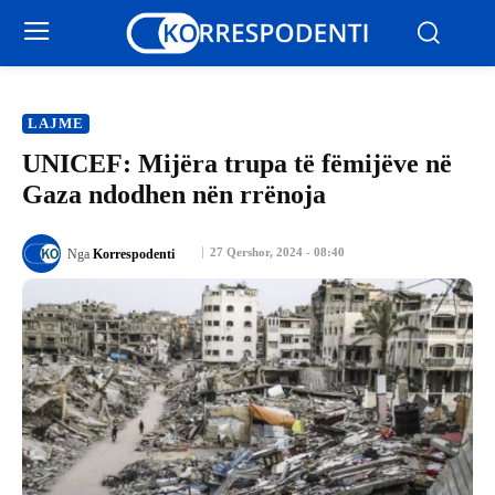
LAJME
UNICEF: Mijëra trupa të fëmijëve në
Gaza ndodhen nën rrënoja
27 Qershor, 2024 - 08:40
Nga
Korrespodenti