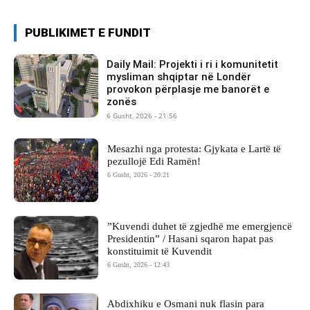
PUBLIKIMET E FUNDIT
Daily Mail: Projekti i ri i komunitetit
mysliman shqiptar në Londër
provokon përplasje me banorët e
zonës
6 Gusht, 2026 - 21:56
Mesazhi nga protesta: Gjykata e Lartë të
pezullojë Edi Ramën!
6 Gusht, 2026 - 20:21
​”Kuvendi duhet të zgjedhë me emergjencë
Presidentin” / Hasani sqaron hapat pas
konstituimit të Kuvendit
6 Gusht, 2026 - 12:43
Abdixhiku e Osmani nuk flasin para