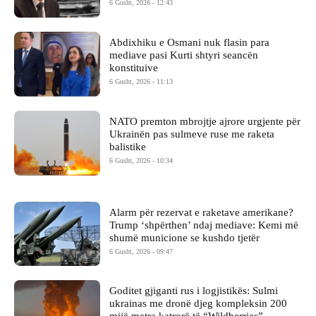
6 Gusht, 2026 - 12:43
Abdixhiku e Osmani nuk flasin para
mediave pasi Kurti shtyri seancën
konstituive
6 Gusht, 2026 - 11:13
NATO premton mbrojtje ajrore urgjente për
Ukrainën pas sulmeve ruse me raketa
balistike
6 Gusht, 2026 - 10:34
Alarm për rezervat e raketave amerikane?
Trump ‘shpërthen’ ndaj mediave: Kemi më
shumë municione se kushdo tjetër
6 Gusht, 2026 - 09:47
Goditet gjiganti rus i logjistikës: Sulmi
ukrainas me dronë djeg kompleksin 200