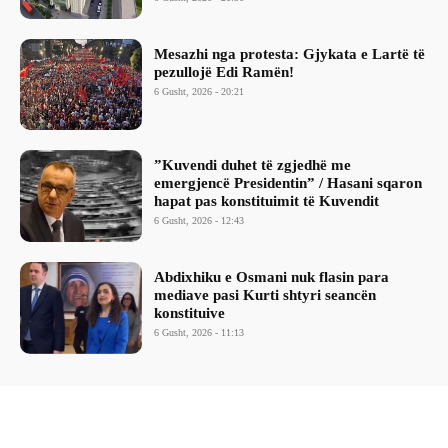
Mesazhi nga protesta: Gjykata e Lartë të
pezullojë Edi Ramën!
6 Gusht, 2026 - 20:21
​”Kuvendi duhet të zgjedhë me
emergjencë Presidentin” / Hasani sqaron
hapat pas konstituimit të Kuvendit
6 Gusht, 2026 - 12:43
Abdixhiku e Osmani nuk flasin para
mediave pasi Kurti shtyri seancën
konstituive
6 Gusht, 2026 - 11:13