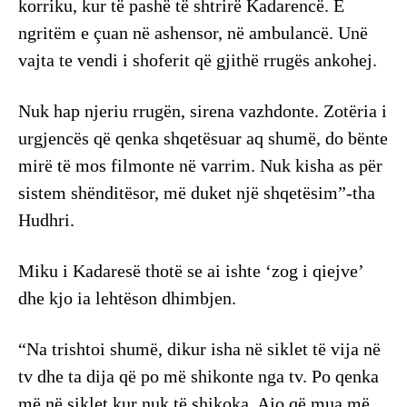
korriku, kur të pashë të shtrirë Kadarencë. E
ngritëm e çuan në ashensor, në ambulancë. Unë
vajta te vendi i shoferit që gjithë rrugës ankohej.
Nuk hap njeriu rrugën, sirena vazhdonte. Zotëria i
urgjencës që qenka shqetësuar aq shumë, do bënte
mirë të mos filmonte në varrim. Nuk kisha as për
sistem shënditësor, më duket një shqetësim”-tha
Hudhri.
Miku i Kadaresë thotë se ai ishte ‘zog i qiejve’
dhe kjo ia lehtëson dhimbjen.
“Na trishtoi shumë, dikur isha në siklet të vija në
tv dhe ta dija që po më shikonte nga tv. Po qenka
më në siklet kur nuk të shikoka. Ajo që mua më