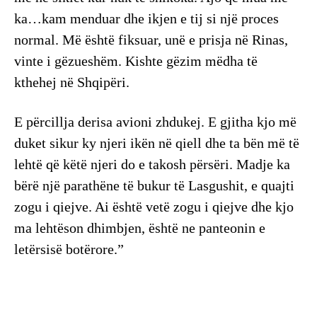
ka…kam menduar dhe ikjen e tij si një proces
normal. Më është fiksuar, unë e prisja në Rinas,
vinte i gëzueshëm. Kishte gëzim mëdha të
kthehej në Shqipëri.
E përcillja derisa avioni zhdukej. E gjitha kjo më
duket sikur ky njeri ikën në qiell dhe ta bën më të
lehtë që këtë njeri do e takosh përsëri. Madje ka
bërë një parathëne të bukur të Lasgushit, e quajti
zogu i qiejve. Ai është vetë zogu i qiejve dhe kjo
ma lehtëson dhimbjen, është ne panteonin e
letërsisë botërore.”