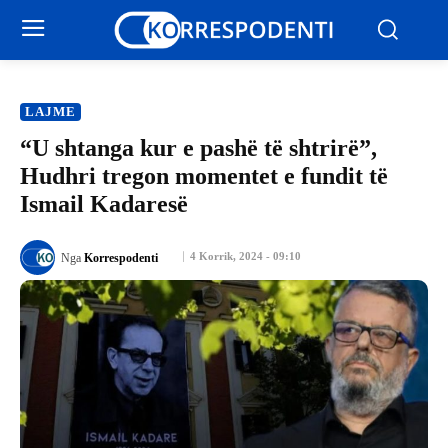
LAJME
“U shtanga kur e pashë të shtrirë”,
Hudhri tregon momentet e fundit të
Ismail Kadaresë
4 Korrik, 2024 - 09:10
Nga
Korrespodenti