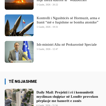
mijë metra katrorë të “Wildberries”
5 Gusht, 2026 - 20:22
Kontrolli i Ngushticës së Hormuzit, arma e
Iranit “më e fuqishme se bomba atomike”
5 Gusht, 2026 - 19:31
Ish-ministri ​Aliu në Prokurorinë Speciale
5 Gusht, 2026 - 12:47
TË NGJASHME
Daily Mail: Projekti i ri i komunitetit
mysliman shqiptar në Londër provokon
përplasje me banorët e zonës
6 Gusht, 2026 - 21:56