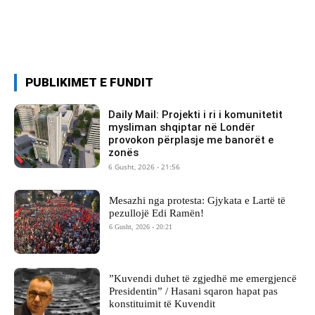
PUBLIKIMET E FUNDIT
Daily Mail: Projekti i ri i komunitetit
mysliman shqiptar në Londër
provokon përplasje me banorët e
zonës
6 Gusht, 2026 - 21:56
Mesazhi nga protesta: Gjykata e Lartë të
pezullojë Edi Ramën!
6 Gusht, 2026 - 20:21
​”Kuvendi duhet të zgjedhë me emergjencë
Presidentin” / Hasani sqaron hapat pas
konstituimit të Kuvendit