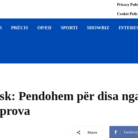
Privacy Poli
Cookie Poli
S
PRÉCIS
OP/ED
SPORTI
SHOWBIZ
INTERE
sk: Pendohem për disa nga
eprova
Faceboo
Share