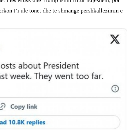
kërkon t’i ulë tonet dhe të shmangë përshkallëzimin e