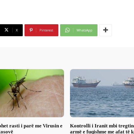
X
Pinterest
WhatsApp
et rasti i parë me Virusin e
Kontrolli i Iranit mbi tregtin
Kosovë
armë e fuqishme me afat të k