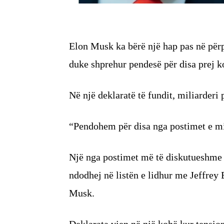
Elon Musk ka bërë një hap pas në për
duke shprehur pendesë për disa prej k
Në një deklaratë të fundit, miliarderi 
“Pendohem për disa nga postimet e mi
Një nga postimet më të diskutueshme 
ndodhej në listën e lidhur me Jeffrey 
Musk.
Deklarata vjen në një kohë kur tensi