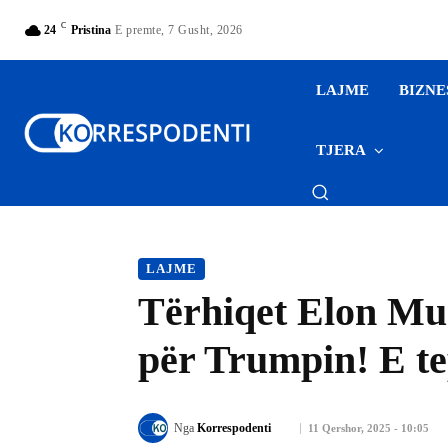
C
24
Pristina
E premte, 7 Gusht, 2026
LAJME
BIZNE
TJERA
LAJME
Tërhiqet Elon Mu
për Trumpin! E t
Nga
Korrespodenti
11 Qershor, 2025 - 10:05