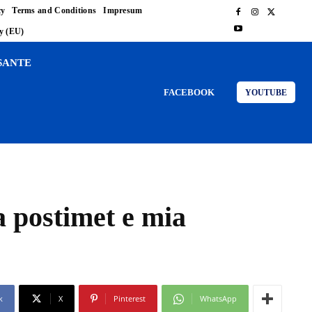
cy
Terms and Conditions
Impresum
cy (EU)
SANTE
FACEBOOK
YOUTUBE
 postimet e mia
k
X
Pinterest
WhatsApp