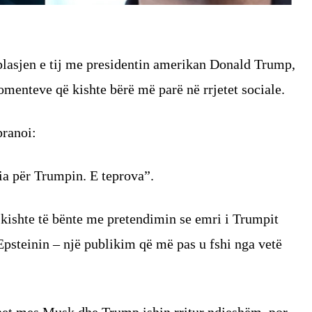
plasjen e tij me presidentin amerikan Donald Trump,
omenteve që kishte bërë më parë në rrjetet sociale.
pranoi:
a për Trumpin. E teprova”.
kishte të bënte me pretendimin se emri i Trumpit
Epsteinin – një publikim që më pas u fshi nga vetë
onet mes Musk dhe Trump ishin rritur ndjeshëm, por