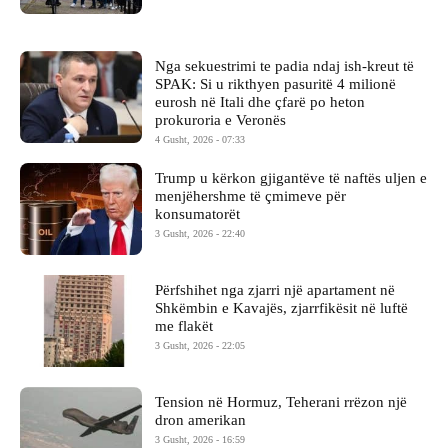
Nga sekuestrimi te padia ndaj ish-kreut të
SPAK: Si u rikthyen pasuritë 4 milionë
eurosh në Itali dhe çfarë po heton
prokuroria e Veronës
4 Gusht, 2026 - 07:33
Trump u kërkon gjigantëve të naftës uljen e
menjëhershme të çmimeve për
konsumatorët
3 Gusht, 2026 - 22:40
Përfshihet nga zjarri një apartament në
Shkëmbin e Kavajës, zjarrfikësit në luftë
me flakët
3 Gusht, 2026 - 22:05
Tension në Hormuz, Teherani rrëzon një
dron amerikan
3 Gusht, 2026 - 16:59