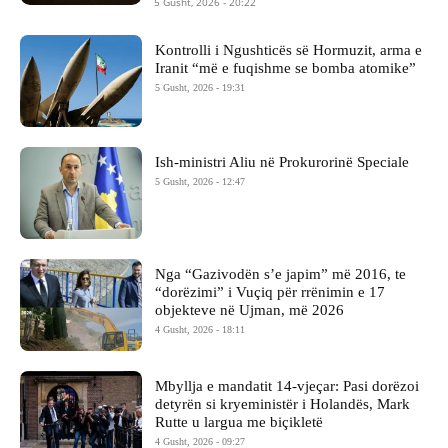
5 Gusht, 2026 - 20:22
Kontrolli i Ngushticës së Hormuzit, arma e
Iranit “më e fuqishme se bomba atomike”
5 Gusht, 2026 - 19:31
Ish-ministri ​Aliu në Prokurorinë Speciale
5 Gusht, 2026 - 12:47
Nga “Gazivodën s’e japim” më 2016, te
“dorëzimi” i Vuçiq për rrënimin e 17
objekteve në Ujman, më 2026
4 Gusht, 2026 - 18:11
Mbyllja e mandatit 14-vjeçar: Pasi dorëzoi
detyrën si kryeministër i Holandës, Mark
Rutte u largua me biçikletë
4 Gusht, 2026 - 09:27