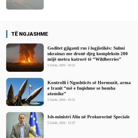
TË NGJASHME
Goditet gjiganti rus i logjistikës: Sulmi
ukrainas me dronë djeg kompleksin 200
mijë metra katrorë të “Wildberries”
5 Gusht, 2026 - 20:22
Kontrolli i Ngushticës së Hormuzit, arma
e Iranit “më e fuqishme se bomba
atomike”
5 Gusht, 2026 - 19:31
Ish-ministri ​Aliu në Prokurorinë Speciale
5 Gusht, 2026 - 12:47