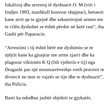
lokalizoj dhe arrestoj të dyshuarit O. M (viti i
lindjes 1993, mashkull kosovar shqiptar), hetuesit
kane arrit qe te gjejnë dhe sekuestrojnë armen me
te cilën dyshohet se është përdor në ketë rast”, tha
Gashi për Paparacin.
“Arrestimi i tij është bërë me dyshimin se te
njëjtit kane ka gjuajtur me arme zjarri dhe ka
plagosur viktimën K Q (Ish vjehrrin e tij) nga
Dragashi pas një mosmarrëveshje rreth procesit te
divorcit ne mes te vajzës se tije dhe te dyshuarit”,
tha Policia.
Rasti ka ndodhur jashtë objektit te gjykatës.