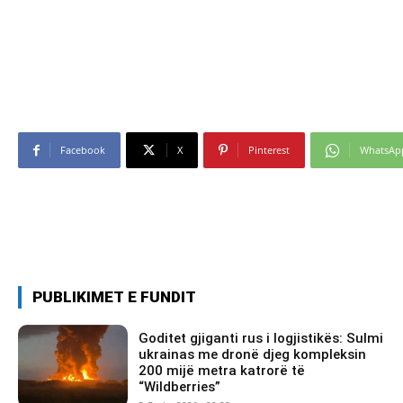
Facebook
X
Pinterest
WhatsAp
PUBLIKIMET E FUNDIT
Goditet gjiganti rus i logjistikës: Sulmi
ukrainas me dronë djeg kompleksin
200 mijë metra katrorë të
“Wildberries”