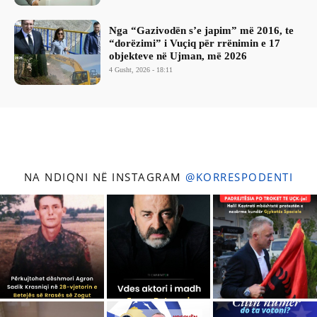
Nga “Gazivodën s’e japim” më 2016, te
“dorëzimi” i Vuçiq për rrënimin e 17
objekteve në Ujman, më 2026
4 Gusht, 2026 - 18:11
NA NDIQNI NË INSTAGRAM
@KORRESPODENTI