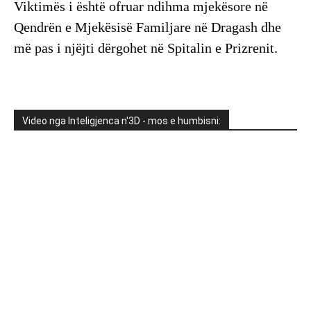
Viktimës i është ofruar ndihma mjekësore në
Qendrën e Mjekësisë Familjare në Dragash dhe
më pas i njëjti dërgohet në Spitalin e Prizrenit.
Video nga Inteligjenca n'3D - mos e humbisni: