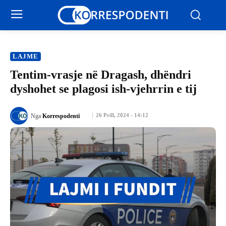
LAJME
Tentim-vrasje në Dragash, dhëndri
dyshohet se plagosi ish-vjehrrin e tij
26 Prill, 2024 - 14:12
Nga
Korrespodenti