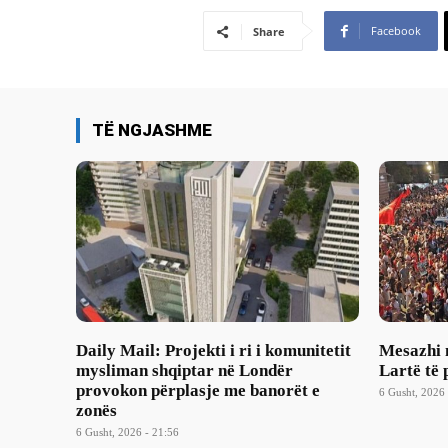
Facebook
Share
TË NGJASHME
Daily Mail: Projekti i ri i komunitetit
Mesazhi 
mysliman shqiptar në Londër
Lartë të 
provokon përplasje me banorët e
6 Gusht, 2026 
zonës
6 Gusht, 2026 - 21:56