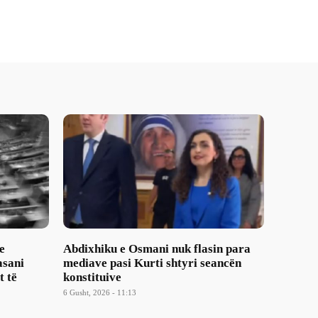
e
Abdixhiku e Osmani nuk flasin para
asani
mediave pasi Kurti shtyri seancën
t të
konstituive
6 Gusht, 2026 - 11:13