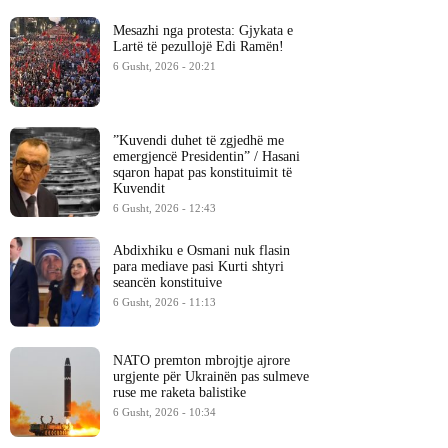
Mesazhi nga protesta: Gjykata e
Lartë të pezullojë Edi Ramën!
6 Gusht, 2026 - 20:21
​”Kuvendi duhet të zgjedhë me
emergjencë Presidentin” / Hasani
sqaron hapat pas konstituimit të
Kuvendit
6 Gusht, 2026 - 12:43
Abdixhiku e Osmani nuk flasin
para mediave pasi Kurti shtyri
seancën konstituive
6 Gusht, 2026 - 11:13
NATO premton mbrojtje ajrore
urgjente për Ukrainën pas sulmeve
ruse me raketa balistike
6 Gusht, 2026 - 10:34