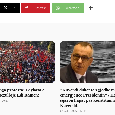
X
Pinterest
WhatsApp
nga protesta: Gjykata e
​”Kuvendi duhet të zgjedhë m
pezullojë Edi Ramën!
emergjencë Presidentin” / H
sqaron hapat pas konstituimi
- 20:21
Kuvendit
6 Gusht, 2026 - 12:43