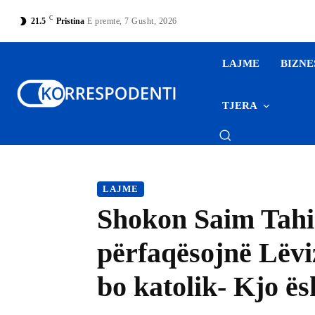
C
21.5
Pristina
E premte, 7 Gusht, 2026
LAJME
BIZNE
TJERA
LAJME
Shokon Saim Tahir
përfaqësojnë Lëvi
bo katolik- Kjo ës