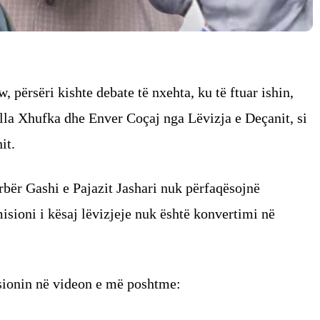
 përsëri kishte debate të nxehta, ku të ftuar ishin,
olla Xhufka dhe Enver Coçaj nga Lëvizja e Deçanit, si
it.
rbër Gashi e Pajazit Jashari nuk përfaqësojnë
misioni i kësaj lëvizjeje nuk është konvertimi në
sionin në videon e më poshtme: