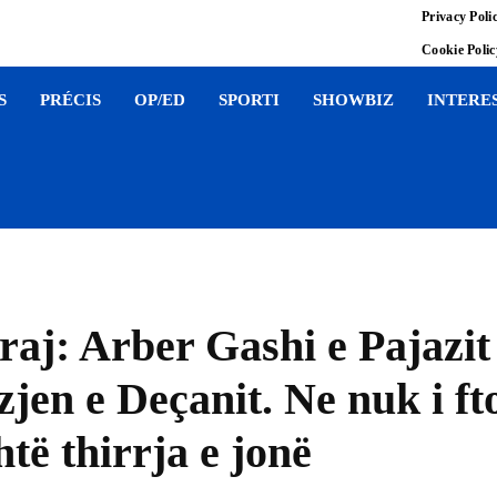
Privacy Poli
Cookie Poli
S
PRÉCIS
OP/ED
SPORTI
SHOWBIZ
INTERE
aj: Arber Gashi e Pajazit
zjen e Deçanit. Ne nuk i f
htë thirrja e jonë