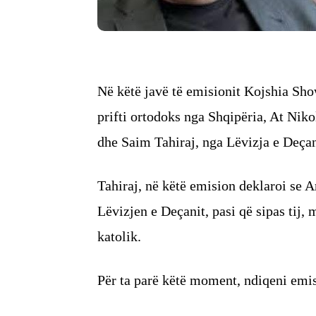
Në këtë javë të emisionit Kojshia Show,
prifti ortodoks nga Shqipëria, At Nik
dhe Saim Tahiraj, nga Lëvizja e Deçan
Tahiraj, në këtë emision deklaroi se A
Lëvizjen e Deçanit, pasi që sipas tij, 
katolik.
Për ta parë këtë moment, ndiqeni emi