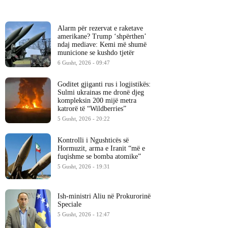
Alarm për rezervat e raketave
amerikane? Trump ‘shpërthen’
ndaj mediave: Kemi më shumë
municione se kushdo tjetër
6 Gusht, 2026 - 09:47
Goditet gjiganti rus i logjistikës:
Sulmi ukrainas me dronë djeg
kompleksin 200 mijë metra
katrorë të “Wildberries”
5 Gusht, 2026 - 20:22
Kontrolli i Ngushticës së
Hormuzit, arma e Iranit “më e
fuqishme se bomba atomike”
5 Gusht, 2026 - 19:31
Ish-ministri ​Aliu në Prokurorinë
Speciale
5 Gusht, 2026 - 12:47