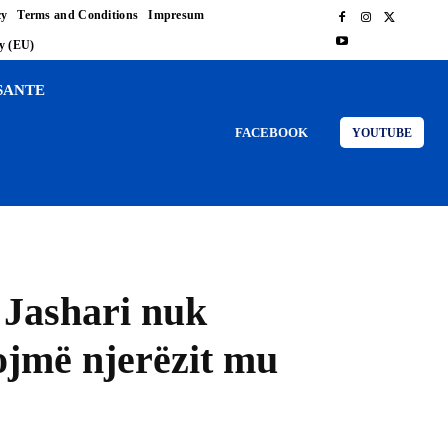
cy
Terms and Conditions
Impresum
cy (EU)
SANTE
FACEBOOK
YOUTUBE
 Jashari nuk
tojmë njerëzit mu