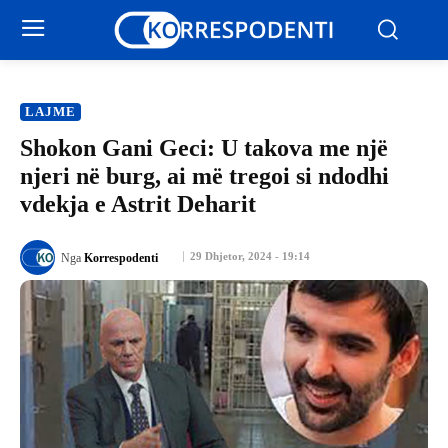
LAJME
Shokon Gani Geci: U takova me një
njeri në burg, ai më tregoi si ndodhi
vdekja e Astrit Deharit
29 Dhjetor, 2024 - 19:14
Nga
Korrespodenti