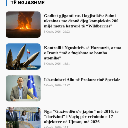
TË NGJASHME
Goditet gjiganti rus i logjistikës: Sulmi
ukrainas me dronë djeg kompleksin 200
mijë metra katrorë të “Wildberries”
5 Gusht, 2026 - 20:22
Kontrolli i Ngushticës së Hormuzit, arma
e Iranit “më e fuqishme se bomba
atomike”
5 Gusht, 2026 - 19:31
Ish-ministri ​Aliu në Prokurorinë Speciale
5 Gusht, 2026 - 12:47
Nga “Gazivodën s’e japim” më 2016, te
“dorëzimi” i Vuçiq për rrënimin e 17
objekteve në Ujman, më 2026
4 Gusht, 2026 - 18:11