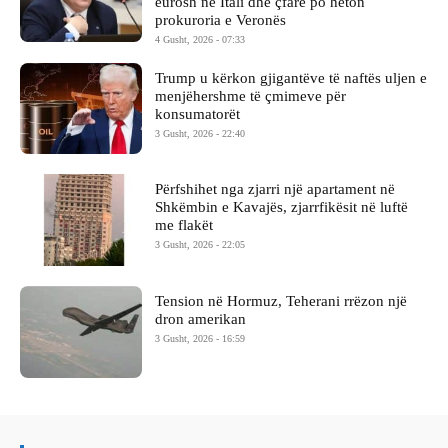
eurosh në Itali dhe çfarë po heton
prokuroria e Veronës
4 Gusht, 2026 - 07:33
Trump u kërkon gjigantëve të naftës uljen e
menjëhershme të çmimeve për
konsumatorët
3 Gusht, 2026 - 22:40
Përfshihet nga zjarri një apartament në
Shkëmbin e Kavajës, zjarrfikësit në luftë
me flakët
3 Gusht, 2026 - 22:05
Tension në Hormuz, Teherani rrëzon një
dron amerikan
3 Gusht, 2026 - 16:59