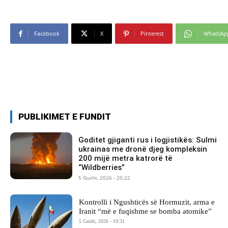
Facebook
X
Pinterest
WhatsAp
PUBLIKIMET E FUNDIT
Goditet gjiganti rus i logjistikës: Sulmi
ukrainas me dronë djeg kompleksin
200 mijë metra katrorë të
“Wildberries”
5 Gusht, 2026 - 20:22
Kontrolli i Ngushticës së Hormuzit, arma e
Iranit “më e fuqishme se bomba atomike”
5 Gusht, 2026 - 19:31