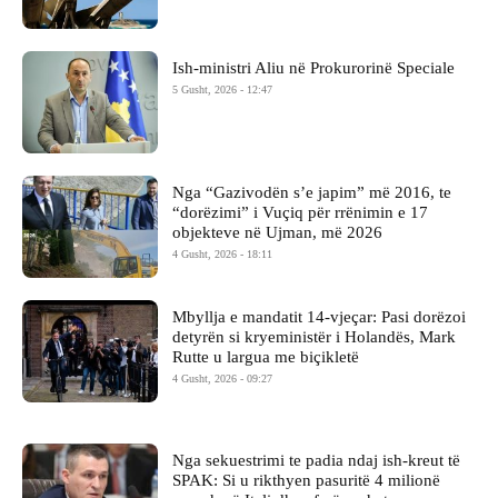
Ish-ministri ​Aliu në Prokurorinë Speciale
5 Gusht, 2026 - 12:47
Nga “Gazivodën s’e japim” më 2016, te
“dorëzimi” i Vuçiq për rrënimin e 17
objekteve në Ujman, më 2026
4 Gusht, 2026 - 18:11
Mbyllja e mandatit 14-vjeçar: Pasi dorëzoi
detyrën si kryeministër i Holandës, Mark
Rutte u largua me biçikletë
4 Gusht, 2026 - 09:27
Nga sekuestrimi te padia ndaj ish-kreut të
SPAK: Si u rikthyen pasuritë 4 milionë