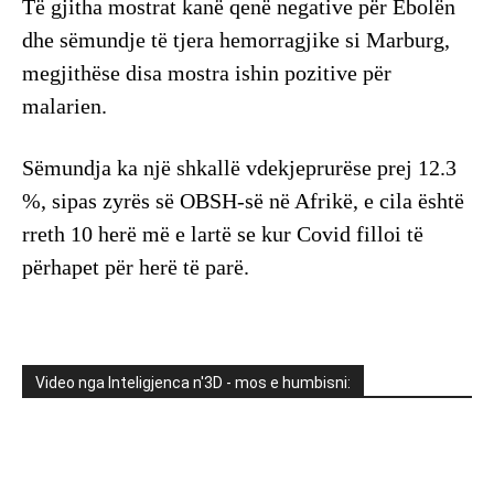
Të gjitha mostrat kanë qenë negative për Ebolën
dhe sëmundje të tjera hemorragjike si Marburg,
megjithëse disa mostra ishin pozitive për
malarien.
Sëmundja ka një shkallë vdekjeprurëse prej 12.3
%, sipas zyrës së OBSH-së në Afrikë, e cila është
rreth 10 herë më e lartë se kur Covid filloi të
përhapet për herë të parë.
Video nga Inteligjenca n'3D - mos e humbisni: