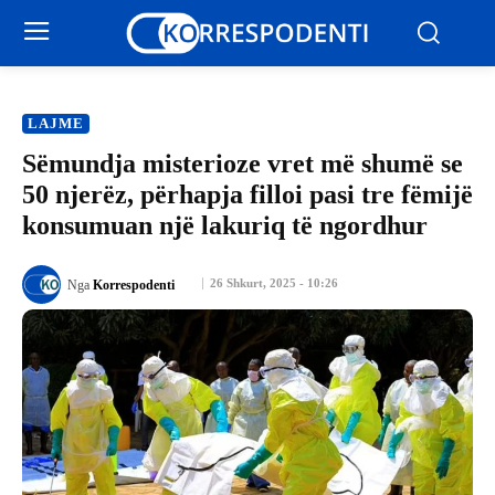
LAJME
Sëmundja misterioze vret më shumë se
50 njerëz, përhapja filloi pasi tre fëmijë
konsumuan një lakuriq të ngordhur
26 Shkurt, 2025 - 10:26
Nga
Korrespodenti