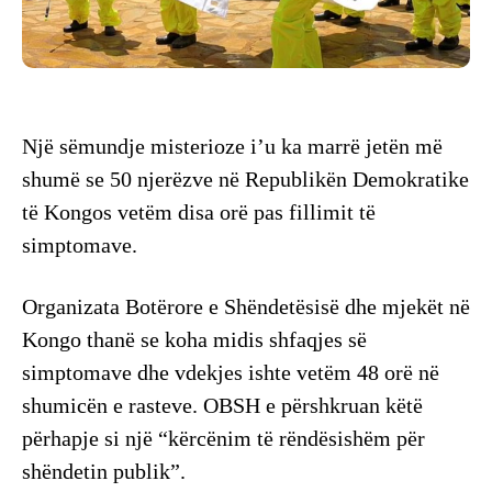
Një sëmundje misterioze i’u ka marrë jetën më
shumë se 50 njerëzve në Republikën Demokratike
të Kongos vetëm disa orë pas fillimit të
simptomave.
Organizata Botërore e Shëndetësisë dhe mjekët në
Kongo thanë se koha midis shfaqjes së
simptomave dhe vdekjes ishte vetëm 48 orë në
shumicën e rasteve. OBSH e përshkruan këtë
përhapje si një “kërcënim të rëndësishëm për
shëndetin publik”.