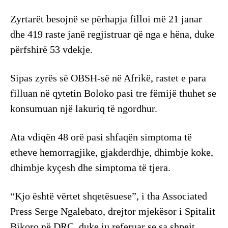
Zyrtarët besojnë se përhapja filloi më 21 janar
dhe 419 raste janë regjistruar që nga e hëna, duke
përfshirë 53 vdekje.
Sipas zyrës së OBSH-së në Afrikë, rastet e para
filluan në qytetin Boloko pasi tre fëmijë thuhet se
konsumuan një lakuriq të ngordhur.
Ata vdiqën 48 orë pasi shfaqën simptoma të
etheve hemorragjike, gjakderdhje, dhimbje koke,
dhimbje kyçesh dhe simptoma të tjera.
“Kjo është vërtet shqetësuese”, i tha Associated
Press Serge Ngalebato, drejtor mjekësor i Spitalit
Bikoro në DRC, duke iu referuar se sa shpejt