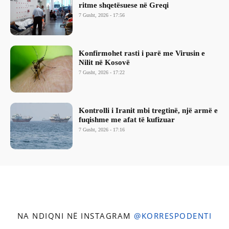
ritme shqetësuese në Greqi
7 Gusht, 2026 - 17:56
Konfirmohet rasti i parë me Virusin e
Nilit në Kosovë
7 Gusht, 2026 - 17:22
Kontrolli i Iranit mbi tregtinë, një armë e
fuqishme me afat të kufizuar
7 Gusht, 2026 - 17:16
NA NDIQNI NË INSTAGRAM
@KORRESPODENTI