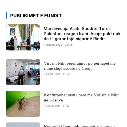
PUBLIKIMET E FUNDIT
Marrëveshja Arabi Saudite-Turqi-
Pakistan, reagon Irani: Asnjë pakt nuk
do t’i garantojë sigurinë Riadit
7 Gusht, 2026 - 23:49
Virusi i Nilit perëndimor po përhapet me
ritme shqetësuese në Greqi
7 Gusht, 2026 - 17:56
Konfirmohet rasti i parë me Virusin e Nilit
në Kosovë
7 Gusht, 2026 - 17:22
Kontrolli i Iranit mbi tregtinë, një armë e