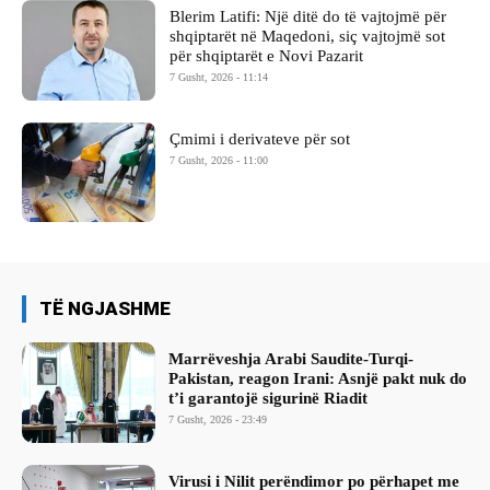
Blerim Latifi: Një ditë do të vajtojmë për
shqiptarët në Maqedoni, siç vajtojmë sot
për shqiptarët e Novi Pazarit
7 Gusht, 2026 - 11:14
Çmimi i derivateve për sot
7 Gusht, 2026 - 11:00
TË NGJASHME
Marrëveshja Arabi Saudite-Turqi-
Pakistan, reagon Irani: Asnjë pakt nuk do
t’i garantojë sigurinë Riadit
7 Gusht, 2026 - 23:49
Virusi i Nilit perëndimor po përhapet me