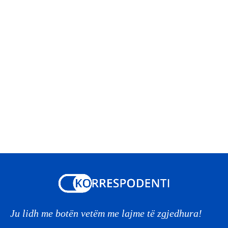
Ju lidh me botën vetëm me lajme të zgjedhura!