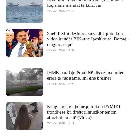
fuqishme me afat të kufizuar
7 Gusht, 2026 - 17:16
Sheh Bedriu lëshon akuza dhe publikon
video kundër BIK-ut e Ipeshkvisë, Demaj i
reagon ashpër
7 Gusht, 2026 - 16:24
IHMK paralajmëron: Në disa zona priten
erëra të fuqishme, shi dhe breshër
7 Gusht, 2026 - 14:28
Këngëtarja e njohur publikon PAMJET
tronditëse ku drejtori muzikor tenton
abuzimin me të (Video)
7 Gusht, 2026 - 14:11