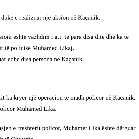
 duke e realizuar një aksion në Kaçanik.
sioni është vazhdim i atij të para disa dite dhe ka të
rit të policisë Muhamed Likaj.
uar edhe disa persona në Kaçanik.
lit ka kryer një operacion të madh policor në Kaçanik,
 policor Muhamed Lika.
asjen e rreshterit policor, Muhamet Lika është dërguar
t të Gjykatës.