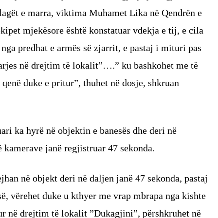
plagët e marra, viktima Muhamet Lika në Qendrën e
ipet mjekësore është konstatuar vdekja e tij, e cila
nga predhat e armës së zjarrit, e pastaj i mituri pas
jarjes në drejtim të lokalit”….” ku bashkohet me të
e qenë duke e pritur”, thuhet në dosje, shkruan
ari ka hyrë në objektin e banesës dhe deri në
 kamerave janë regjistruar 47 sekonda.
jhan në objekt deri në daljen janë 47 sekonda, pastaj
isë, vërehet duke u kthyer me vrap mbrapa nga kishte
ur në drejtim të lokalit ”Dukagjini”, përshkruhet në