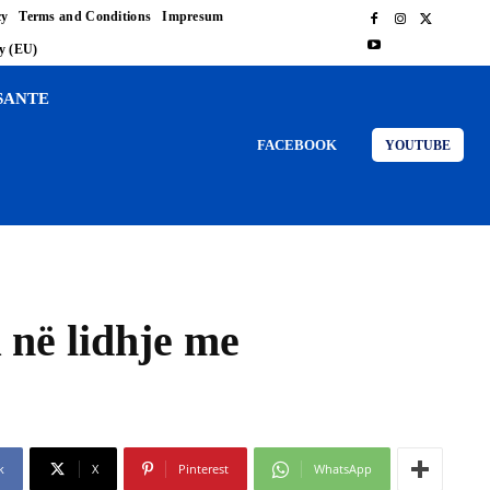
cy
Terms and Conditions
Impresum
cy (EU)
SANTE
FACEBOOK
YOUTUBE
 në lidhje me
k
X
Pinterest
WhatsApp