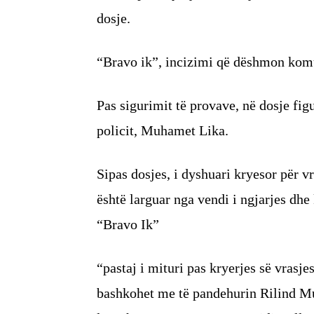
dosje.
“Bravo ik”, incizimi që dëshmon komu
Pas sigurimit të provave, në dosje fig
policit, Muhamet Lika.
Sipas dosjes, i dyshuari kryesor për v
është larguar nga vendi i ngjarjes dhe
“Bravo Ik”
“pastaj i mituri pas kryerjes së vrasje
bashkohet me të pandehurin Rilind Mura