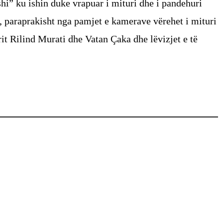
i” ku ishin duke vrapuar i mituri dhe i pandehuri
, paraprakisht nga pamjet e kamerave vërehet i mituri
t Rilind Murati dhe Vatan Çaka dhe lëvizjet e të