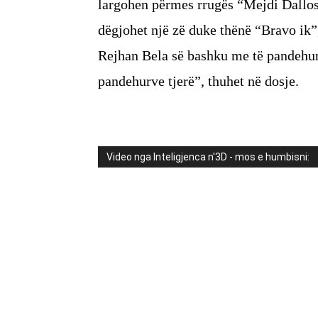
largohen përmes rrugës “Mejdi Dallosh
dëgjohet një zë duke thënë “Bravo ik”
Rejhan Bela së bashku me të pandehuri
pandehurve tjerë”, thuhet në dosje.
Video nga Inteligjenca n'3D - mos e humbisni: