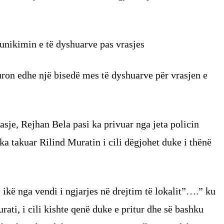
nikimin e të dyshuarve pas vrasjes
uron edhe një bisedë mes të dyshuarve për vrasjen e
rasje, Rejhan Bela pasi ka privuar nga jeta policin
 ka takuar Rilind Muratin i cili dëgjohet duke i thënë
s ikë nga vendi i ngjarjes në drejtim të lokalit”….” ku
ti, i cili kishte qenë duke e pritur dhe së bashku