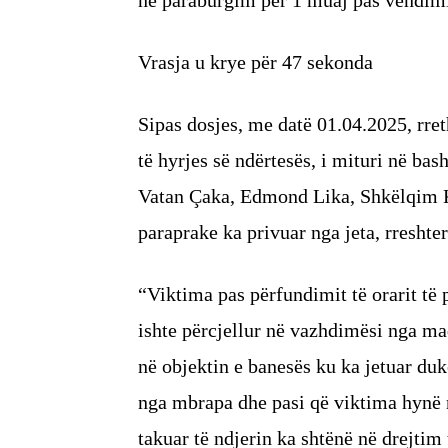
Vrasja u krye për 47 sekonda
Sipas dosjes, me datë 01.04.2025, rreth
të hyrjes së ndërtesës, i mituri në b
Vatan Çaka, Edmond Lika, Shkëlqim K
paraprake ka privuar nga jeta, rresht
“Viktima pas përfundimit të orarit të p
ishte përcjellur në vazhdimësi nga mad
në objektin e banesës ku ka jetuar duk
nga mbrapa dhe pasi që viktima hynë n
takuar të ndjerin ka shtënë në drejtim 