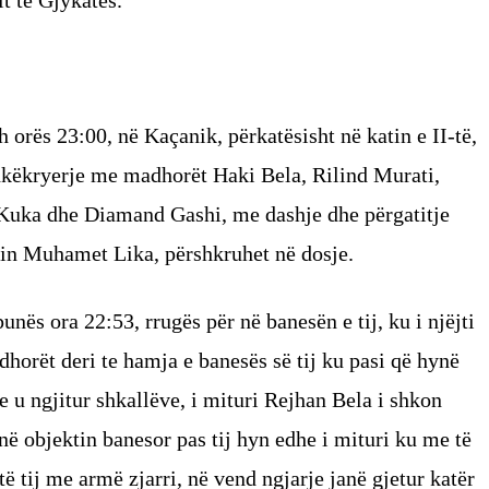
 orës 23:00, në Kaçanik, përkatësisht në katin e II-të,
ashkëkryerje me madhorët Haki Bela, Rilind Murati,
uka dhe Diamand Gashi, me dashje dhe përgatitje
erin Muhamet Lika, përshkruhet në dosje.
unës ora 22:53, rrugës për në banesën e tij, ku i njëjti
horët deri te hamja e banesës së tij ku pasi që hynë
e u ngjitur shkallëve, i mituri Rejhan Bela i shkon
ë objektin banesor pas tij hyn edhe i mituri ku me të
të tij me armë zjarri, në vend ngjarje janë gjetur katër