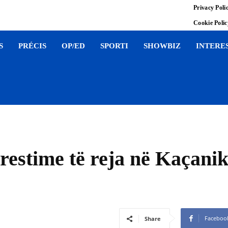
Privacy Poli
Cookie Poli
S
PRÉCIS
OP/ED
SPORTI
SHOWBIZ
INTERE
restime të reja në Kaçanik
Faceboo
Share