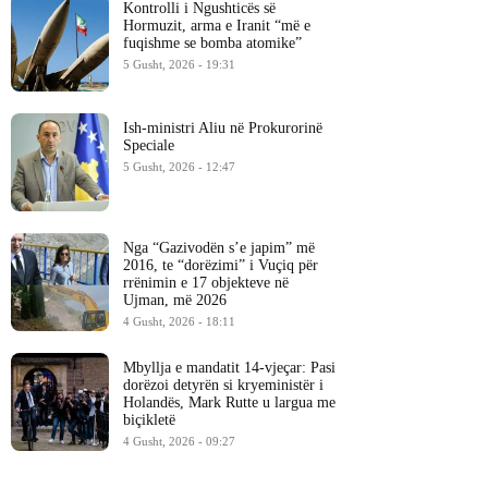
Kontrolli i Ngushticës së
Hormuzit, arma e Iranit “më e
fuqishme se bomba atomike”
5 Gusht, 2026 - 19:31
Ish-ministri ​Aliu në Prokurorinë
Speciale
5 Gusht, 2026 - 12:47
Nga “Gazivodën s’e japim” më
2016, te “dorëzimi” i Vuçiq për
rrënimin e 17 objekteve në
Ujman, më 2026
4 Gusht, 2026 - 18:11
Mbyllja e mandatit 14-vjeçar: Pasi
dorëzoi detyrën si kryeministër i
Holandës, Mark Rutte u largua me
biçikletë
4 Gusht, 2026 - 09:27