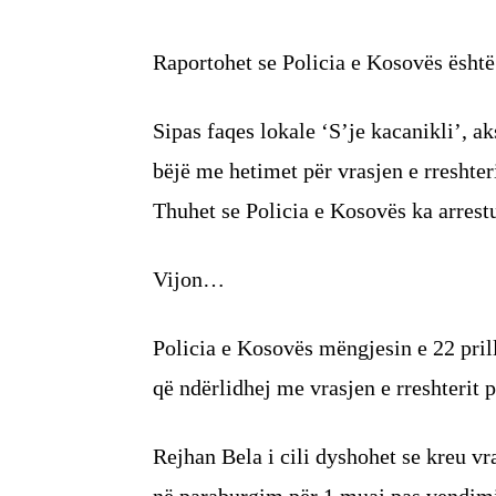
Raportohet se Policia e Kosovës është
Sipas faqes lokale ‘S’je kacanikli’, ak
bëjë me hetimet për vrasjen e rreshte
Thuhet se Policia e Kosovës ka arrest
Vijon…
Policia e Kosovës mëngjesin e 22 pril
që ndërlidhej me vrasjen e rreshterit
Rejhan Bela i cili dyshohet se kreu vr
në paraburgim për 1 muaj pas vendimi