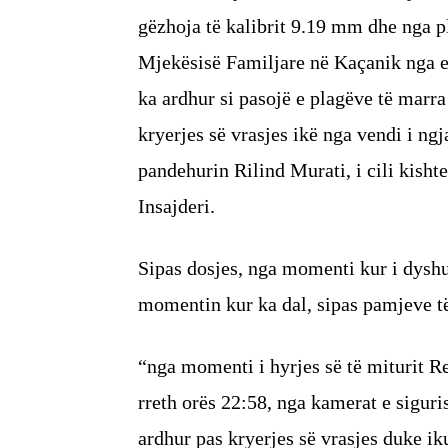
gëzhoja të kalibrit 9.19 mm dhe nga 
Mjekësisë Familjare në Kaçanik nga ek
ka ardhur si pasojë e plagëve të marra 
kryerjes së vrasjes ikë nga vendi i ng
pandehurin Rilind Murati, i cili kisht
Insajderi.
Sipas dosjes, nga momenti kur i dyshu
momentin kur ka dal, sipas pamjeve të
“nga momenti i hyrjes së të miturit Re
rreth orës 22:58, nga kamerat e sigur
ardhur pas kryerjes së vrasjes duke ik