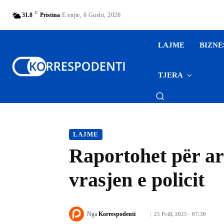
C
31.8
Pristina
E enjte, 6 Gusht, 2026
LAJME
BIZNE
TJERA
LAJME
Raportohet për ar
vrasjen e policit
Nga
Korrespodenti
25 Prill, 2025 - 07:30