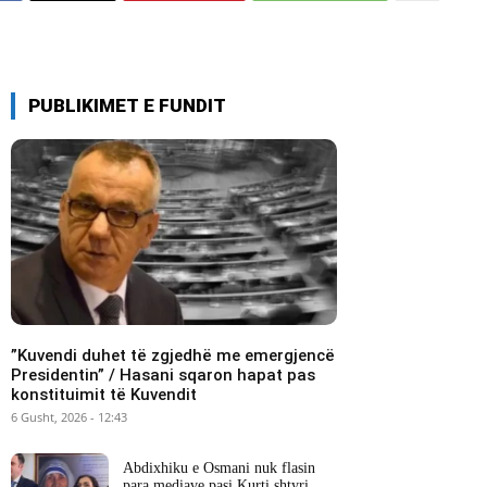
PUBLIKIMET E FUNDIT
​”Kuvendi duhet të zgjedhë me emergjencë
Presidentin” / Hasani sqaron hapat pas
konstituimit të Kuvendit
6 Gusht, 2026 - 12:43
Abdixhiku e Osmani nuk flasin
para mediave pasi Kurti shtyri