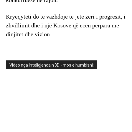
konkurruese në rajon.
Kryeqyteti do të vazhdojë të jetë zëri i progresit, i
zhvillimit dhe i një Kosove që ecën përpara me
dinjitet dhe vizion.
Video nga Inteligjenca n'3D - mos e humbisni: