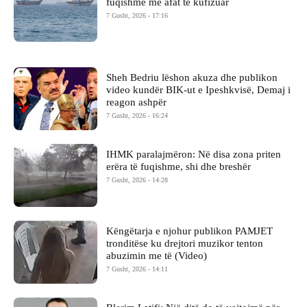
fuqishme me afat të kufizuar
7 Gusht, 2026 - 17:16
Sheh Bedriu lëshon akuza dhe publikon
video kundër BIK-ut e Ipeshkvisë, Demaj i
reagon ashpër
7 Gusht, 2026 - 16:24
IHMK paralajmëron: Në disa zona priten
erëra të fuqishme, shi dhe breshër
7 Gusht, 2026 - 14:28
Këngëtarja e njohur publikon PAMJET
tronditëse ku drejtori muzikor tenton
abuzimin me të (Video)
7 Gusht, 2026 - 14:11