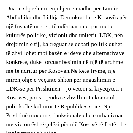
Dua të shpreh mirënjohjen e madhe për Lumir
Abdixhiku dhe Lidhja Demokratike e Kosovës për
një fushatë model, të ndërtuar mbi parimet e
kulturës politike, vizionit dhe unitetit. LDK, nën
drejtimin e tij, ka treguar se debati politik duhet
të zhvillohet mbi bazën e ideve dhe alternativave
konkrete, duke forcuar besimin në një të ardhme
më të ndritur për Kosovën.Në këtë frymë, një
mirënjohje e veçantë shkon për angazhimin e
LDK-së për Prishtinën – jo vetëm si kryeqyteti i
Kosovës, por si qendra e zhvillimit ekonomik,
politik dhe kulturor të Republikës sonë. Një
Prishtinë moderne, funksionale dhe e urbanizuar
me vizion është çelësi për një Kosovë të fortë dhe