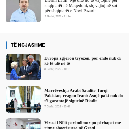
Blerim Latifi: Një ditë do të vajtojmë për
shqiptarët në Maqedoni, siç vajtojmë sot
për shqiptarët e Novi Pazarit
7 Gusht, 2026 - 11:14
TË NGJASHME
Evropa zgjeron tryezën, por ende nuk di
kë të ulë në të
8 Gusht, 2026 - 10:13
Marrëveshja Arabi Saudite-Turqi-
Pakistan, reagon Irani: Asnjë pakt nuk do
t’i garantojë sigurinë Riadit
7 Gusht, 2026 - 23:49
Virusi i Nilit perëndimor po përhapet me
ritme shqetësuese në Greqi