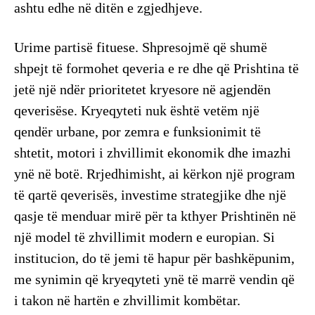
ashtu edhe në ditën e zgjedhjeve.
Urime partisë fituese. Shpresojmë që shumë
shpejt të formohet qeveria e re dhe që Prishtina të
jetë një ndër prioritetet kryesore në agjendën
qeverisëse. Kryeqyteti nuk është vetëm një
qendër urbane, por zemra e funksionimit të
shtetit, motori i zhvillimit ekonomik dhe imazhi
ynë në botë. Rrjedhimisht, ai kërkon një program
të qartë qeverisës, investime strategjike dhe një
qasje të menduar mirë për ta kthyer Prishtinën në
një model të zhvillimit modern e europian. Si
institucion, do të jemi të hapur për bashkëpunim,
me synimin që kryeqyteti ynë të marrë vendin që
i takon në hartën e zhvillimit kombëtar.