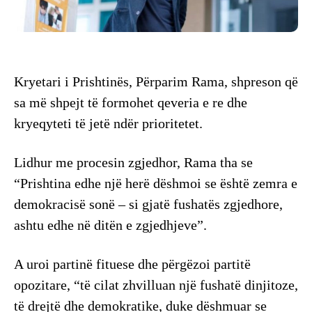
Kryetari i Prishtinës, Përparim Rama, shpreson që
sa më shpejt të formohet qeveria e re dhe
kryeqyteti të jetë ndër prioritetet.
Lidhur me procesin zgjedhor, Rama tha se
“Prishtina edhe një herë dëshmoi se është zemra e
demokracisë sonë – si gjatë fushatës zgjedhore,
ashtu edhe në ditën e zgjedhjeve”.
A uroi partinë fituese dhe përgëzoi partitë
opozitare, “të cilat zhvilluan një fushatë dinjitoze,
të drejtë dhe demokratike, duke dëshmuar se