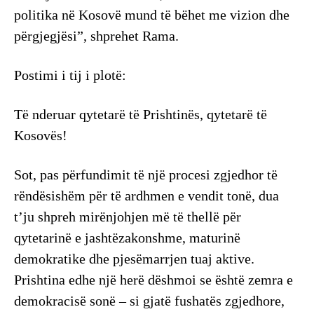
politika në Kosovë mund të bëhet me vizion dhe
përgjegjësi”, shprehet Rama.
Postimi i tij i plotë:
Të nderuar qytetarë të Prishtinës, qytetarë të
Kosovës!
Sot, pas përfundimit të një procesi zgjedhor të
rëndësishëm për të ardhmen e vendit tonë, dua
t’ju shpreh mirënjohjen më të thellë për
qytetarinë e jashtëzakonshme, maturinë
demokratike dhe pjesëmarrjen tuaj aktive.
Prishtina edhe një herë dëshmoi se është zemra e
demokracisë sonë – si gjatë fushatës zgjedhore,