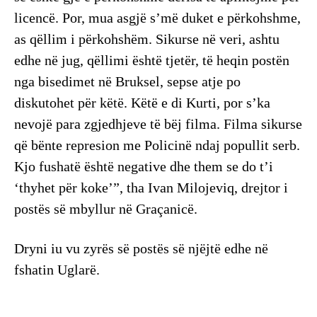
licencë. Por, mua asgjë s’më duket e përkohshme,
as qëllim i përkohshëm. Sikurse në veri, ashtu
edhe në jug, qëllimi është tjetër, të heqin postën
nga bisedimet në Bruksel, sepse atje po
diskutohet për këtë. Këtë e di Kurti, por s’ka
nevojë para zgjedhjeve të bëj filma. Filma sikurse
që bënte represion me Policinë ndaj popullit serb.
Kjo fushatë është negative dhe them se do t’i
‘thyhet për koke’”, tha Ivan Milojeviq, drejtor i
postës së mbyllur në Graçanicë.
Dryni iu vu zyrës së postës së njëjtë edhe në
fshatin Uglarë.