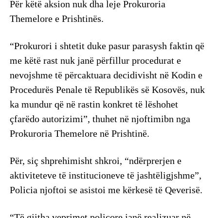
Për këtë aksion nuk dha leje Prokuroria
Themelore e Prishtinës.
“Prokurori i shtetit duke pasur parasysh faktin që
me këtë rast nuk janë përfillur procedurat e
nevojshme të përcaktuara decidivisht në Kodin e
Procedurës Penale të Republikës së Kosovës, nuk
ka mundur që në rastin konkret të lëshohet
çfarëdo autorizimi”, thuhet në njoftimibn nga
Prokuroria Themelore në Prishtinë.
Për, siç shprehimisht shkroi, “ndërprerjen e
aktiviteteve të institucioneve të jashtëligjshme”,
Policia njoftoi se asistoi me kërkesë të Qeverisë.
“Të gjitha veprimet policore janë realizuar në