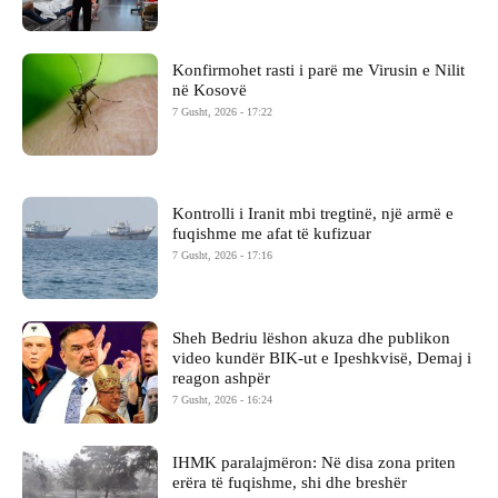
Konfirmohet rasti i parë me Virusin e Nilit
në Kosovë
7 Gusht, 2026 - 17:22
Kontrolli i Iranit mbi tregtinë, një armë e
fuqishme me afat të kufizuar
7 Gusht, 2026 - 17:16
Sheh Bedriu lëshon akuza dhe publikon
video kundër BIK-ut e Ipeshkvisë, Demaj i
reagon ashpër
7 Gusht, 2026 - 16:24
IHMK paralajmëron: Në disa zona priten
erëra të fuqishme, shi dhe breshër