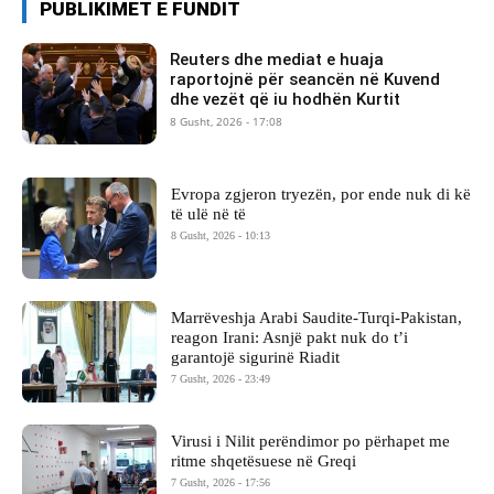
PUBLIKIMET E FUNDIT
Reuters dhe mediat e huaja
raportojnë për seancën në Kuvend
dhe vezët që iu hodhën Kurtit
8 Gusht, 2026 - 17:08
Evropa zgjeron tryezën, por ende nuk di kë
të ulë në të
8 Gusht, 2026 - 10:13
Marrëveshja Arabi Saudite-Turqi-Pakistan,
reagon Irani: Asnjë pakt nuk do t’i
garantojë sigurinë Riadit
7 Gusht, 2026 - 23:49
Virusi i Nilit perëndimor po përhapet me
ritme shqetësuese në Greqi
7 Gusht, 2026 - 17:56