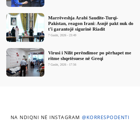
Marrëveshja Arabi Saudite-Turqi-
Pakistan, reagon Irani: Asnjë pakt nuk do
t’i garantojë sigurinë Riadit
7 Gusht, 2026 - 23:49
Virusi i Nilit perëndimor po përhapet me
ritme shqetësuese në Greqi
7 Gusht, 2026 - 17:56
NA NDIQNI NË INSTAGRAM
@KORRESPODENTI