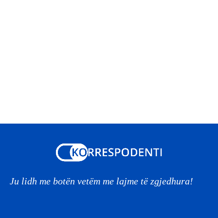
Ju lidh me botën vetëm me lajme të zgjedhura!