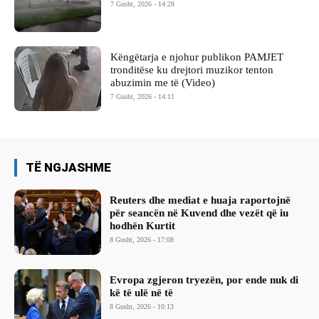
7 Gusht, 2026 - 14:28
Këngëtarja e njohur publikon PAMJET
tronditëse ku drejtori muzikor tenton
abuzimin me të (Video)
7 Gusht, 2026 - 14:11
TË NGJASHME
Reuters dhe mediat e huaja raportojnë
për seancën në Kuvend dhe vezët që iu
hodhën Kurtit
8 Gusht, 2026 - 17:08
Evropa zgjeron tryezën, por ende nuk di
kë të ulë në të
8 Gusht, 2026 - 10:13