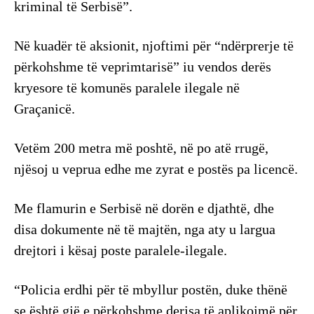
kriminal të Serbisë”.
Në kuadër të aksionit, njoftimi për “ndërprerje të
përkohshme të veprimtarisë” iu vendos derës
kryesore të komunës paralele ilegale në
Graçanicë.
Vetëm 200 metra më poshtë, në po atë rrugë,
njësoj u veprua edhe me zyrat e postës pa licencë.
Me flamurin e Serbisë në dorën e djathtë, dhe
disa dokumente në të majtën, nga aty u largua
drejtori i kësaj poste paralele-ilegale.
“Policia erdhi për të mbyllur postën, duke thënë
se është gjë e përkohshme derisa të aplikojmë për