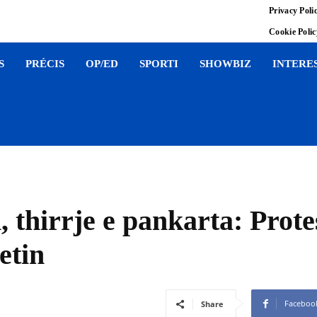
Privacy Poli
Cookie Poli
S
PRÉCIS
OP/ED
SPORTI
SHOWBIZ
INTERE
, thirrje e pankarta: Prot
etin
Faceboo
Share