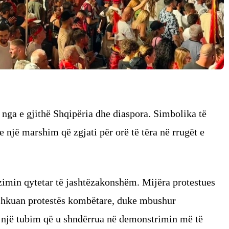
nga e gjithë Shqipëria dhe diaspora. Simbolika të
he një marshim që zgjati për orë të tëra në rrugët e
izimin qytetar të jashtëzakonshëm. Mijëra protestues
bashkuan protestës kombëtare, duke mbushur
një tubim që u shndërrua në demonstrimin më të