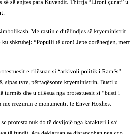
s së së enjtes para Kuvendit. Thirrja “Lironi çunat” u
t.
imbolikash. Me rastin e ditëlindjes së kryeministrit
ë ku shkruhej: “Populli të uron! Jepe dorëheqjen, merr
rotestuesit e cilësuan si “arkivoli politik i Ramës”,
, sipas tyre, përfaqësonte kryeministrin. Busti u
ë turmës dhe u cilësua nga protestuesit si “busti i
zëm me rrëzimin e monumentit të Enver Hoxhës.
se protesta nuk do të devijojë nga karakteri i saj
ëve të fundit. Ata deklaruan se distancohen nga çdo