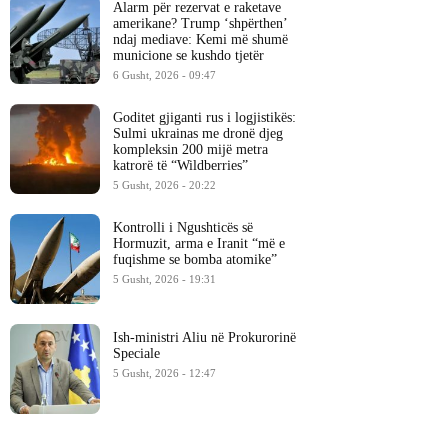
Alarm për rezervat e raketave
amerikane? Trump ‘shpërthen’
ndaj mediave: Kemi më shumë
municione se kushdo tjetër
6 Gusht, 2026 - 09:47
Goditet gjiganti rus i logjistikës:
Sulmi ukrainas me dronë djeg
kompleksin 200 mijë metra
katrorë të “Wildberries”
5 Gusht, 2026 - 20:22
Kontrolli i Ngushticës së
Hormuzit, arma e Iranit “më e
fuqishme se bomba atomike”
5 Gusht, 2026 - 19:31
Ish-ministri ​Aliu në Prokurorinë
Speciale
5 Gusht, 2026 - 12:47