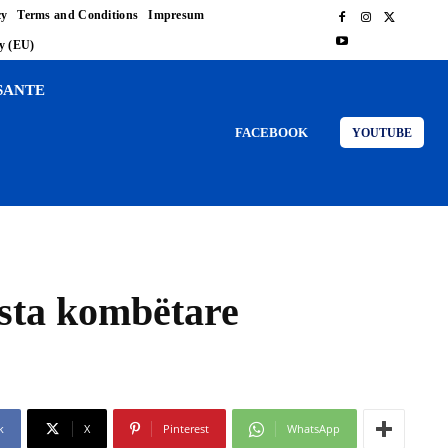
cy
Terms and Conditions
Impresum
cy (EU)
SANTE
FACEBOOK
YOUTUBE
esta kombëtare
k
X
Pinterest
WhatsApp