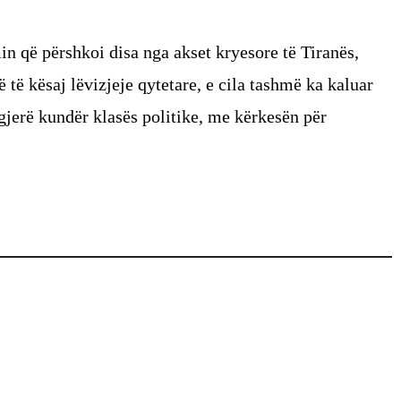
 që përshkoi disa nga akset kryesore të Tiranës,
ë të kësaj lëvizjeje qytetare, e cila tashmë ka kaluar
 gjerë kundër klasës politike, me kërkesën për