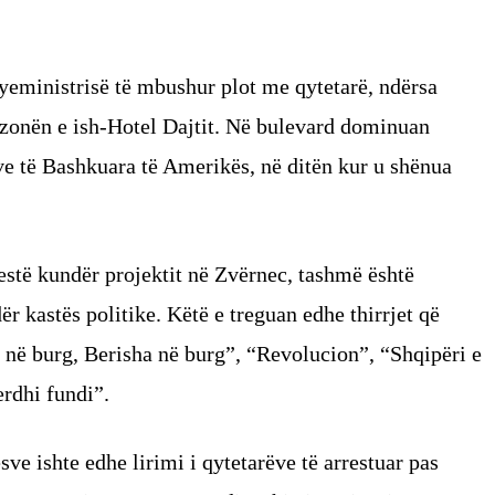
yeministrisë të mbushur plot me qytetarë, ndërsa
ë zonën e ish-Hotel Dajtit. Në bulevard dominuan
eve të Bashkuara të Amerikës, në ditën kur u shënua
testë kundër projektit në Zvërnec, tashmë është
ër kastës politike. Këtë e treguan edhe thirrjet që
 në burg, Berisha në burg”, “Revolucion”, “Shqipëri e
rdhi fundi”.
ve ishte edhe lirimi i qytetarëve të arrestuar pas