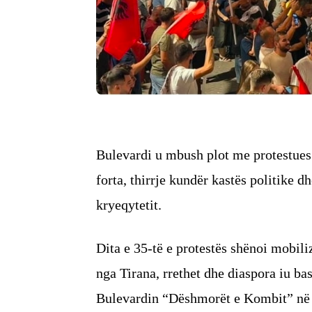
Bulevardi u mbush plot me protestues 
forta, thirrje kundër kastës politike d
kryeqytetit.
Dita e 35-të e protestës shënoi mobil
nga Tirana, rrethet dhe diaspora iu 
Bulevardin “Dëshmorët e Kombit” në 