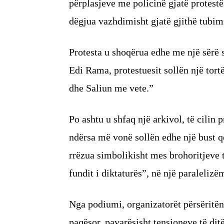
përplasjeve me policinë gjatë protestë
dëgjua vazhdimisht gjatë gjithë tubimi
Protesta u shoqërua edhe me një sërë s
Edi Rama, protestuesit sollën një tort
dhe Saliun me vete.”
Po ashtu u shfaq një arkivol, të cilin p
ndërsa më vonë sollën edhe një bust që
rrëzua simbolikisht mes brohoritjeve t
fundit i diktaturës”, në një paraleli
Nga podiumi, organizatorët përsëritën 
paqësor, pavarësisht tensioneve të dit