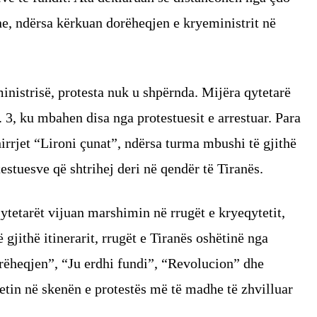
e, ndërsa kërkuan dorëheqjen e kryeministrit në
inistrisë, protesta nuk u shpërnda. Mijëra qytetarë
 3, ku mbahen disa nga protestuesit e arrestuar. Para
hirrjet “Lironi çunat”, ndërsa turma mbushi të gjithë
stuesve që shtrihej deri në qendër të Tiranës.
ytetarët vijuan marshimin në rrugët e kryeqytetit,
 gjithë itinerarit, rrugët e Tiranës oshëtinë nga
rëheqjen”, “Ju erdhi fundi”, “Revolucion” dhe
etin në skenën e protestës më të madhe të zhvilluar