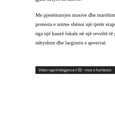
Me pjesëmarrjen masive dhe marshimin
protesta e sotme shënoi një tjetër etap
nga një kauzë lokale në një revoltë të
ndryshim dhe largimin e qeverisë.
Video nga Inteligjenca n'3D - mos e humbisni: