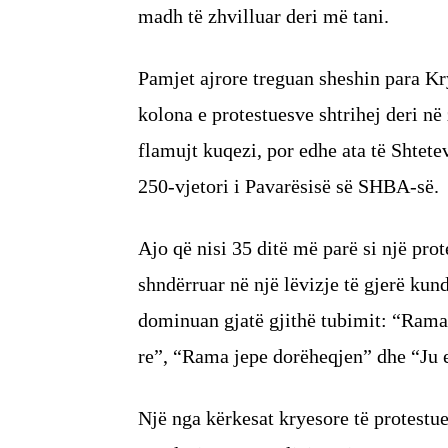
madh të zhvilluar deri më tani.
Pamjet ajrore treguan sheshin para Kr
kolona e protestuesve shtrihej deri n
flamujt kuqezi, por edhe ata të Shtet
250-vjetori i Pavarësisë së SHBA-së.
Ajo që nisi 35 ditë më parë si një pro
shndërruar në një lëvizje të gjerë kund
dominuan gjatë gjithë tubimit: “Rama
re”, “Rama jepe dorëheqjen” dhe “Ju e
Një nga kërkesat kryesore të protestues