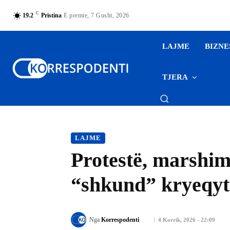
C
19.2
Pristina
E premte, 7 Gusht, 2026
LAJME
BIZNE
TJERA
LAJME
Protestë, marshim
“shkund” kryeqyt
Nga
Korrespodenti
4 Korrik, 2026 - 22:09