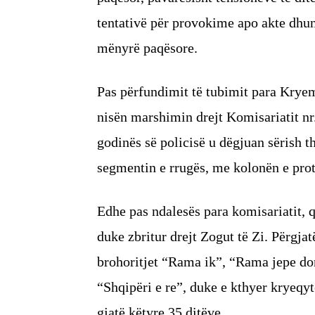
tentativë për provokime apo akte dhun
mënyrë paqësore.
Pas përfundimit të tubimit para Kryem
nisën marshimin drejt Komisariatit nr.
godinës së policisë u dëgjuan sërish t
segmentin e rrugës, me kolonën e prote
Edhe pas ndalesës para komisariatit, q
duke zbritur drejt Zogut të Zi. Përgjatë
brohoritjet “Rama ik”, “Rama jepe do
“Shqipëri e re”, duke e kthyer kryeqyt
gjatë këtyre 35 ditëve.