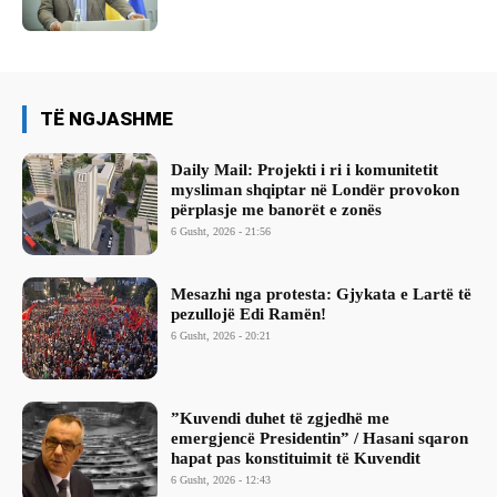
TË NGJASHME
Daily Mail: Projekti i ri i komunitetit
mysliman shqiptar në Londër provokon
përplasje me banorët e zonës
6 Gusht, 2026 - 21:56
Mesazhi nga protesta: Gjykata e Lartë të
pezullojë Edi Ramën!
6 Gusht, 2026 - 20:21
​”Kuvendi duhet të zgjedhë me
emergjencë Presidentin” / Hasani sqaron
hapat pas konstituimit të Kuvendit
6 Gusht, 2026 - 12:43