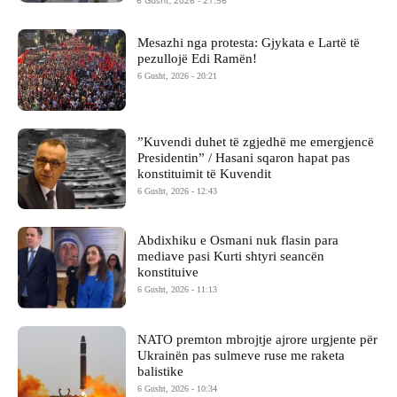
Mesazhi nga protesta: Gjykata e Lartë të
pezullojë Edi Ramën!
6 Gusht, 2026 - 20:21
​”Kuvendi duhet të zgjedhë me emergjencë
Presidentin” / Hasani sqaron hapat pas
konstituimit të Kuvendit
6 Gusht, 2026 - 12:43
Abdixhiku e Osmani nuk flasin para
mediave pasi Kurti shtyri seancën
konstituive
6 Gusht, 2026 - 11:13
NATO premton mbrojtje ajrore urgjente për
Ukrainën pas sulmeve ruse me raketa
balistike
6 Gusht, 2026 - 10:34