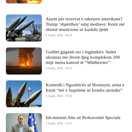
Alarm për rezervat e raketave amerikane?
Trump ‘shpërthen’ ndaj mediave: Kemi më
shumë municione se kushdo tjetër
6 Gusht, 2026 - 09:47
Goditet gjiganti rus i logjistikës: Sulmi
ukrainas me dronë djeg kompleksin 200
mijë metra katrorë të “Wildberries”
5 Gusht, 2026 - 20:22
Kontrolli i Ngushticës së Hormuzit, arma e
Iranit “më e fuqishme se bomba atomike”
5 Gusht, 2026 - 19:31
Ish-ministri ​Aliu në Prokurorinë Speciale
5 Gusht, 2026 - 12:47