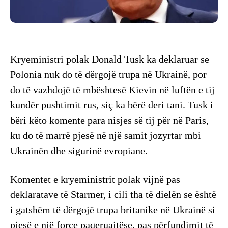
Kryeministri polak Donald Tusk ka deklaruar se
Polonia nuk do të dërgojë trupa në Ukrainë, por
do të vazhdojë të mbështesë Kievin në luftën e tij
kundër pushtimit rus, siç ka bërë deri tani. Tusk i
bëri këto komente para nisjes së tij për në Paris,
ku do të marrë pjesë në një samit jozyrtar mbi
Ukrainën dhe sigurinë evropiane.
Komentet e kryeministrit polak vijnë pas
deklaratave të Starmer, i cili tha të dielën se është
i gatshëm të dërgojë trupa britanike në Ukrainë si
pjesë e një force paqeruajtëse, pas përfundimit të