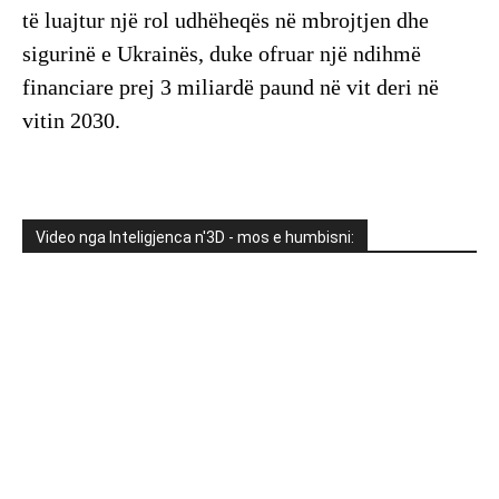
të luajtur një rol udhëheqës në mbrojtjen dhe
sigurinë e Ukrainës, duke ofruar një ndihmë
financiare prej 3 miliardë paund në vit deri në
vitin 2030.
Video nga Inteligjenca n'3D - mos e humbisni: