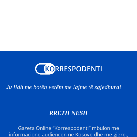
Ju lidh me botën vetëm me lajme të zgjedhura!
RRETH NESH
Gazeta Online “Korrespodenti” mbulon me
informacione audiencën në Kosovë dhe më gjerë.,