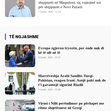
shqiptarët në Maqedoni, siç vajtojmë sot
për shqiptarët e Novi Pazarit
7 Gusht, 2026 - 11:14
TË NGJASHME
Evropa zgjeron tryezën, por ende nuk di
kë të ulë në të
8 Gusht, 2026 - 10:13
Marrëveshja Arabi Saudite-Turqi-
Pakistan, reagon Irani: Asnjë pakt nuk do
t’i garantojë sigurinë Riadit
7 Gusht, 2026 - 23:49
Virusi i Nilit perëndimor po përhapet me
ritme shqetësuese në Greqi