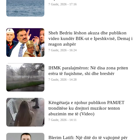
7 Gusht, 2026 - 17:16
Sheh Bedriu lëshon akuza dhe publikon
video kundër BIK-ut e Ipeshkvisë, Demaj i
reagon ashpër
7 Gusht, 2026 - 16:24
IHMK paralajmëron: Në disa zona priten
erëra të fuqishme, shi dhe breshër
7 Gusht, 2026 - 14:28
Këngëtarja e njohur publikon PAMJET
tronditëse ku drejtori muzikor tenton
abuzimin me të (Video)
7 Gusht, 2026 - 14:11
Blerim Latifi: Një ditë do të vajtojmë për