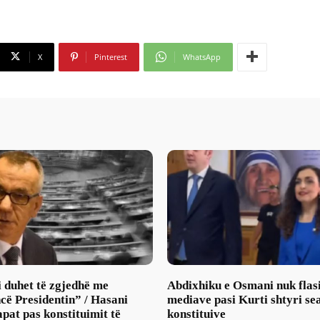
X
Pinterest
WhatsApp
 duhet të zgjedhë me
Abdixhiku e Osmani nuk flas
cë Presidentin” / Hasani
mediave pasi Kurti shtyri se
pat pas konstituimit të
konstituive