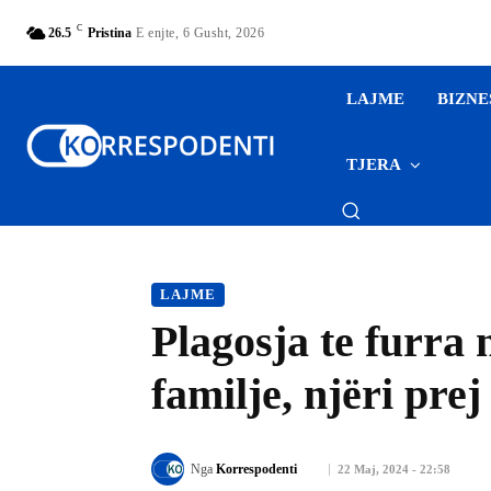
C
26.5
Pristina
E enjte, 6 Gusht, 2026
LAJME
BIZNE
TJERA
LAJME
Plagosja te furra 
familje, njëri prej
Nga
Korrespodenti
22 Maj, 2024 - 22:58