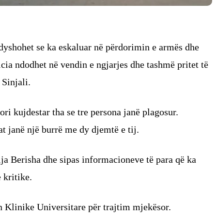
 dyshohet se ka eskaluar në përdorimin e armës dhe
icia ndodhet në vendin e ngjarjes dhe tashmë pritet të
 Sinjali.
ri kujdestar tha se tre persona janë plagosur.
t janë një burrë me dy djemtë e tij.
lja Berisha dhe sipas informacioneve të para që ka
 kritike.
n Klinike Universitare për trajtim mjekësor.