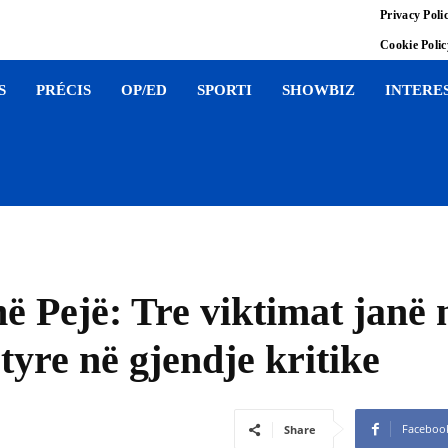
Privacy Poli
Cookie Poli
S
PRÉCIS
OP/ED
SPORTI
SHOWBIZ
INTERE
në Pejë: Tre viktimat janë 
 tyre në gjendje kritike
Faceboo
Share