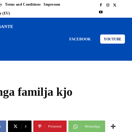
cy
Terms and Conditions
Impresum
cy (EU)
SANTE
FACEBOOK
YOUTUBE
nga familja kjo
k
X
Pinterest
WhatsApp