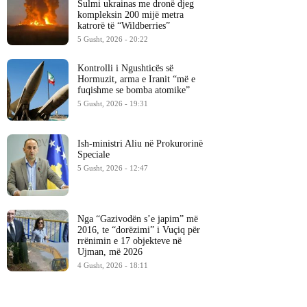
Sulmi ukrainas me dronë djeg
kompleksin 200 mijë metra
katrorë të “Wildberries”
5 Gusht, 2026 - 20:22
Kontrolli i Ngushticës së
Hormuzit, arma e Iranit “më e
fuqishme se bomba atomike”
5 Gusht, 2026 - 19:31
Ish-ministri ​Aliu në Prokurorinë
Speciale
5 Gusht, 2026 - 12:47
Nga “Gazivodën s’e japim” më
2016, te “dorëzimi” i Vuçiq për
rrënimin e 17 objekteve në
Ujman, më 2026
4 Gusht, 2026 - 18:11