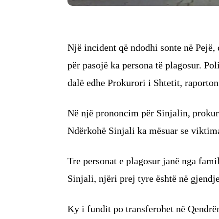
Një incident që ndodhi sonte në Pejë,
për pasojë ka persona të plagosur. Pol
dalë edhe Prokurori i Shtetit, raporton
Në një prononcim për Sinjalin, prokuro
Ndërkohë Sinjali ka mësuar se viktima
Tre personat e plagosur janë nga fami
Sinjali, njëri prej tyre është në gjendje
Ky i fundit po transferohet në Qendrë