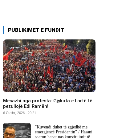
PUBLIKIMET E FUNDIT
Mesazhi nga protesta: Gjykata e Lartë të
pezullojë Edi Ramën!
6 Gusht, 2026 - 20:21
​”Kuvendi duhet të zgjedhë me
emergjencë Presidentin” / Hasani
sqaron hapat pas konstituimit të