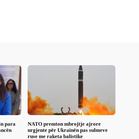
in para
NATO premton mbrojtje ajrore
ancën
urgjente për Ukrainën pas sulmeve
ruse me raketa balistike