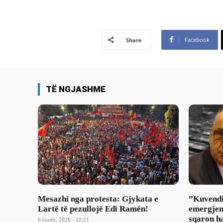
Facebook
Share
TË NGJASHME
Mesazhi nga protesta: Gjykata e
​”Kuvendi
Lartë të pezullojë Edi Ramën!
emergjen
sqaron ha
6 Gusht, 2026 - 20:21