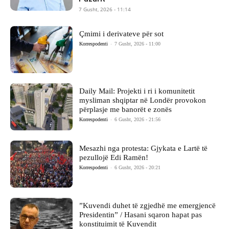
7 Gusht, 2026 - 11:14
Çmimi i derivateve për sot
Korrespodenti
-
7 Gusht, 2026 - 11:00
Daily Mail: Projekti i ri i komunitetit
mysliman shqiptar në Londër provokon
përplasje me banorët e zonës
Korrespodenti
-
6 Gusht, 2026 - 21:56
Mesazhi nga protesta: Gjykata e Lartë të
pezullojë Edi Ramën!
Korrespodenti
-
6 Gusht, 2026 - 20:21
​”Kuvendi duhet të zgjedhë me emergjencë
Presidentin” / Hasani sqaron hapat pas
konstituimit të Kuvendit