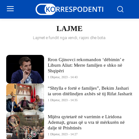
LAJME
Lajmet e fundit nga vendi, rajoni dhe bota.
Rron Gjinovci rekomandon ‘dëbimin’ e
Liburn Aliut: Merre familjen e shko në
Shqipëri
1 Dhjetor, 2023 - 14:43
“Shtylla e fortë e familjes”, Bekim Jashari
ia uron ditëlindjen axhës së tij Rifat Jasharit
1 Dhjetor, 2023 - 14:35
Mijëra qytetarë në varrimin e Liridona
Ademajt, gruas që u vra të mërkurën në
dalje të Prishtinës
1 Dhjetor, 2023 - 14:27