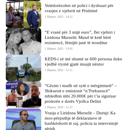
Vetëdorëzohet në polici i dyshuari për
vrasjen e vjehrrit në Prishtinë
1 Dhjetor, 2023 - 14:12
“E vranë për 3 mijë euro”, flet vjehrri i
Liridona Murselit: Mund të ketë bërë
rezistencë, fëmijët janë të tronditur
1 Dhjetor, 2023 - 13:05
KEDS-i zë më shumë se 600 persona duke
vjedhë rrymë gjatë muajit nëntor
1 Dhjetor, 2023 - 12:11
“Gëzim i madh në sytë e mërgimtarit” –
Shikuesit e emisionit “n’Frekuencë”
mbledhin mbi 20.000€ për t’ia siguruar
protezën e dorës Vjollca Deliut
1 Dhjetor, 2023 - 11:57
Vrasja e Liridona Murselit – Duriqi: Ka
mos-përputhje të deklaratave të
bashkëshorti të saj, policia ta intervistojë
sërish