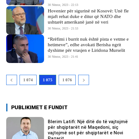
30 Nëntor, 2023 - 22:13
Hovenier për sigurinë në Kosovë: Unë fle
mjaft rehat duke e ditur që NATO dhe
ushtarët amerikanë janë në veri
30 Nëntor, 2023 - 21:53
“Rrëfimi i burrit nuk është pista e vetme e
hetimeve”, edhe avokati Berisha ngrit
dyshime për vrasjen e Liridona Murselit
30 Nëntor, 2023 - 21:41
1 074
1 075
1 076
PUBLIKIMET E FUNDIT
Blerim Latifi: Një ditë do të vajtojmë
për shqiptarët në Maqedoni, siç
vajtojmë sot për shqiptarët e Novi
Pazarit