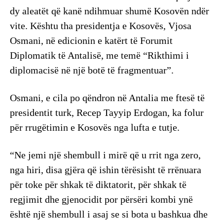
dy aleatët që kanë ndihmuar shumë Kosovën ndër
vite. Kështu tha presidentja e Kosovës, Vjosa
Osmani, në edicionin e katërt të Forumit
Diplomatik të Antalisë, me temë “Rikthimi i
diplomacisë në një botë të fragmentuar”.
Osmani, e cila po qëndron në Antalia me ftesë të
presidentit turk, Recep Tayyip Erdogan, ka folur
për rrugëtimin e Kosovës nga lufta e tutje.
“Ne jemi një shembull i mirë që u rrit nga zero,
nga hiri, disa gjëra që ishin tërësisht të rrënuara
për toke për shkak të diktatorit, për shkak të
regjimit dhe gjenocidit por përsëri kombi ynë
është një shembull i asaj se si bota u bashkua dhe