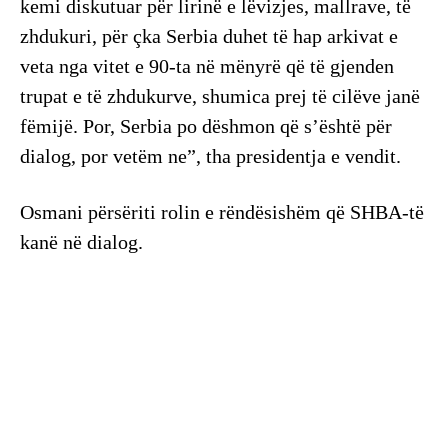
kemi diskutuar për lirinë e lëvizjes, mallrave, të
zhdukuri, për çka Serbia duhet të hap arkivat e
veta nga vitet e 90-ta në mënyrë që të gjenden
trupat e të zhdukurve, shumica prej të cilëve janë
fëmijë. Por, Serbia po dëshmon që s’është për
dialog, por vetëm ne”, tha presidentja e vendit.
Osmani përsëriti rolin e rëndësishëm që SHBA-të
kanë në dialog.