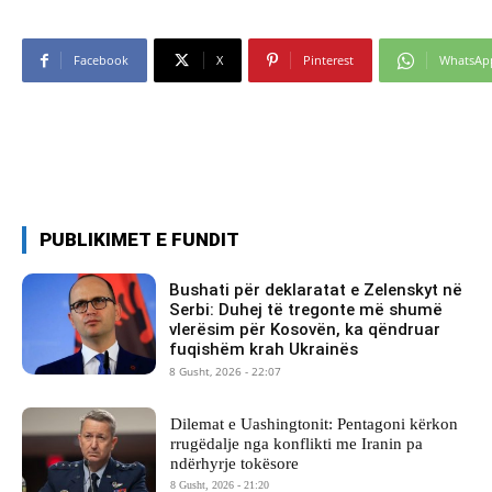
Facebook
X
Pinterest
WhatsAp
PUBLIKIMET E FUNDIT
Bushati për deklaratat e Zelenskyt në
Serbi: Duhej të tregonte më shumë
vlerësim për Kosovën, ka qëndruar
fuqishëm krah Ukrainës
8 Gusht, 2026 - 22:07
Dilemat e Uashingtonit: Pentagoni kërkon
rrugëdalje nga konflikti me Iranin pa
ndërhyrje tokësore
8 Gusht, 2026 - 21:20