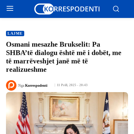
LAJME
Osmani mesazhe Brukselit: Pa
SHBA’të dialogu është më i dobët, me
të marrëveshjet janë më të
realizueshme
11 Prill, 2025 - 20:43
Nga
Korrespodenti