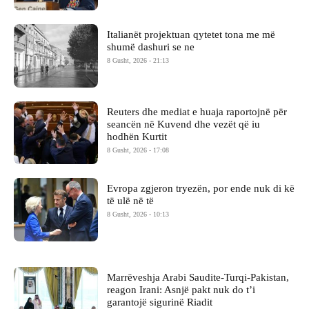
Italianët projektuan qytetet tona me më
shumë dashuri se ne
8 Gusht, 2026 - 21:13
Reuters dhe mediat e huaja raportojnë për
seancën në Kuvend dhe vezët që iu
hodhën Kurtit
8 Gusht, 2026 - 17:08
Evropa zgjeron tryezën, por ende nuk di kë
të ulë në të
8 Gusht, 2026 - 10:13
Marrëveshja Arabi Saudite-Turqi-Pakistan,
reagon Irani: Asnjë pakt nuk do t’i
garantojë sigurinë Riadit