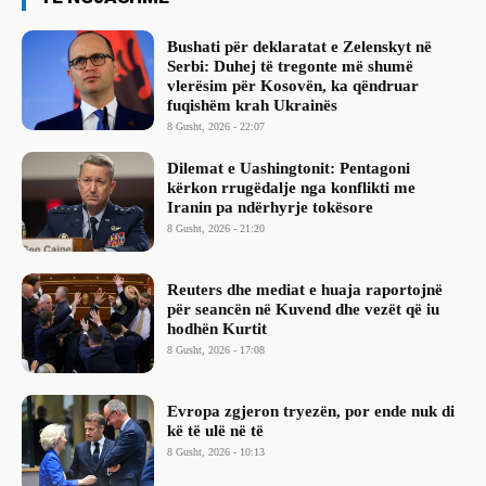
Bushati për deklaratat e Zelenskyt në
Serbi: Duhej të tregonte më shumë
vlerësim për Kosovën, ka qëndruar
fuqishëm krah Ukrainës
8 Gusht, 2026 - 22:07
Dilemat e Uashingtonit: Pentagoni
kërkon rrugëdalje nga konflikti me
Iranin pa ndërhyrje tokësore
8 Gusht, 2026 - 21:20
Reuters dhe mediat e huaja raportojnë
për seancën në Kuvend dhe vezët që iu
hodhën Kurtit
8 Gusht, 2026 - 17:08
Evropa zgjeron tryezën, por ende nuk di
kë të ulë në të
8 Gusht, 2026 - 10:13