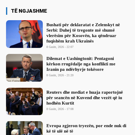
TË NGJASHME
Bushati për deklaratat e Zelenskyt në
Serbi: Duhej të tregonte më shumë
vlerësim për Kosovën, ka qëndruar
fuqishëm krah Ukrainës
8 Gusht, 2026 - 22:07
Dilemat e Uashingtonit: Pentagoni
kërkon rrugëdalje nga konflikti me
Iranin pa ndërhyrje tokësore
8 Gusht, 2026 - 21:20
Reuters dhe mediat e huaja raportojnë
për seancën në Kuvend dhe vezët që iu
hodhën Kurtit
8 Gusht, 2026 - 17:08
Evropa zgjeron tryezën, por ende nuk di
kë të ulë në të