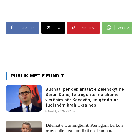
Facebook
X
Pinterest
WhatsAp
PUBLIKIMET E FUNDIT
Bushati për deklaratat e Zelenskyt në
Serbi: Duhej të tregonte më shumë
vlerësim për Kosovën, ka qëndruar
fuqishëm krah Ukrainës
8 Gusht, 2026 - 22:07
Dilemat e Uashingtonit: Pentagoni kërkon
rrugëdalje nga konflikti me Iranin pa