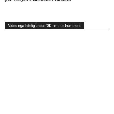
Video nga Inteligjenca n'3D - mos e humbisni: