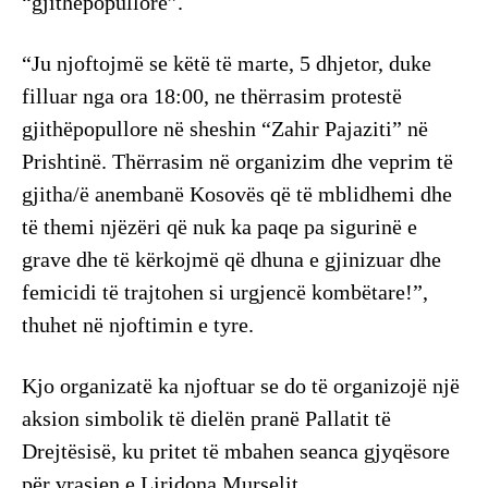
“gjithëpopullore”.
“Ju njoftojmë se këtë të marte, 5 dhjetor, duke
filluar nga ora 18:00, ne thërrasim protestë
gjithëpopullore në sheshin “Zahir Pajaziti” në
Prishtinë. Thërrasim në organizim dhe veprim të
gjitha/ë anembanë Kosovës që të mblidhemi dhe
të themi njëzëri që nuk ka paqe pa sigurinë e
grave dhe të kërkojmë që dhuna e gjinizuar dhe
femicidi të trajtohen si urgjencë kombëtare!”,
thuhet në njoftimin e tyre.
Kjo organizatë ka njoftuar se do të organizojë një
aksion simbolik të dielën pranë Pallatit të
Drejtësisë, ku pritet të mbahen seanca gjyqësore
për vrasjen e Liridona Murselit.