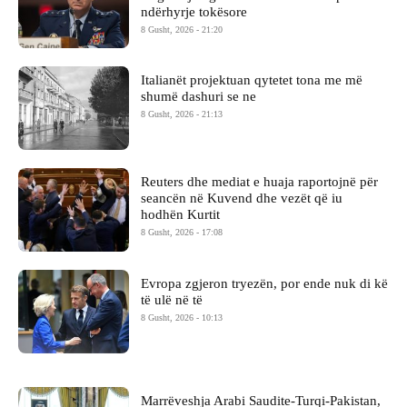
ndërhyrje tokësore
8 Gusht, 2026 - 21:20
Italianët projektuan qytetet tona me më
shumë dashuri se ne
8 Gusht, 2026 - 21:13
Reuters dhe mediat e huaja raportojnë për
seancën në Kuvend dhe vezët që iu
hodhën Kurtit
8 Gusht, 2026 - 17:08
Evropa zgjeron tryezën, por ende nuk di kë
të ulë në të
8 Gusht, 2026 - 10:13
Marrëveshja Arabi Saudite-Turqi-Pakistan,