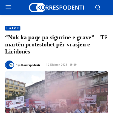
LAJME
“Nuk ka paqe pa sigurinë e grave” – Të
martën protestohet për vrasjen e
Liridonës
2 Dhjetor, 2023 - 19:19
Nga
Korrespodenti