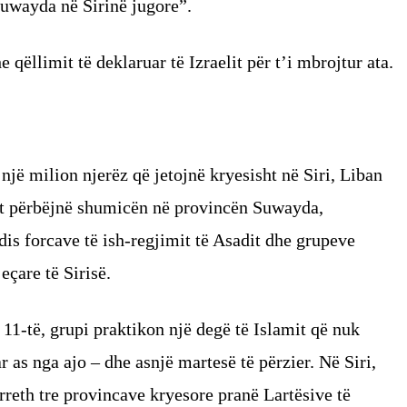
Suwayda në Sirinë jugore”.
 qëllimit të deklaruar të Izraelit për t’i mbrojtur ata.
një milion njerëz që jetojnë kryesisht në Siri, Liban
zët përbëjnë shumicën në provincën Suwayda,
is forcave të ish-regjimit të Asadit dhe grupeve
eçare të Sirisë.
 11-të, grupi praktikon një degë të Islamit që nuk
r as nga ajo – dhe asnjë martesë të përzier. Në Siri,
rreth tre provincave kryesore pranë Lartësive të