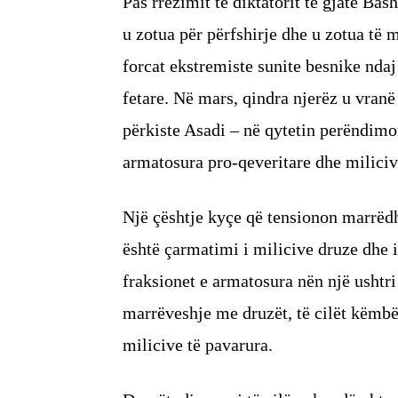
Pas rrëzimit të diktatorit të gjatë Bas
u zotua për përfshirje dhe u zotua të 
forcat ekstremiste sunite besnike nda
fetare. Në mars, qindra njerëz u vranë g
përkiste Asadi – në qytetin perëndimor
armatosura pro-qeveritare dhe miliciv
Një çështje kyçe që tensionon marrëdh
është çarmatimi i milicive druze dhe 
fraksionet e armatosura nën një ushtri
marrëveshje me druzët, të cilët këm
milicive të pavarura.