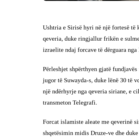
Ushtria e Sirisë hyri në një fortesë të
qeveria, duke ringjallur frikën e sul
izraelite ndaj forcave të dërguara ng
Përleshjet shpërthyen gjatë fundjavës
jugor të Suwayda-s, duke lënë 30 të vd
një ndërhyrje nga qeveria siriane, e c
transmeton Telegrafi.
Forcat islamiste aleate me qeverinë si
shqetësimin midis Druze-ve dhe duke b