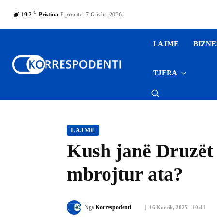
C
19.2
Pristina
E premte, 7 Gusht, 2026
LAJME
BIZNE
TJERA
LAJME
Kush janë Druzët 
mbrojtur ata?
Nga
Korrespodenti
16 Korrik, 2025 - 10:41