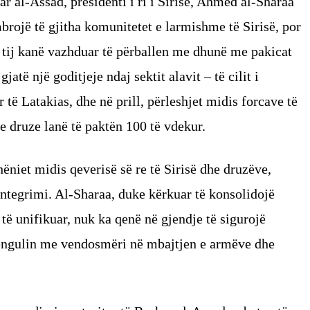
har al-Assad, presidenti i ri i Sirisë, Ahmed al-Sharaa
mbrojë të gjitha komunitetet e larmishme të Sirisë, por
j tij kanë vazhduar të përballen me dhunë me pakicat
jatë një goditjeje ndaj sektit alavit – të cilit i
 të Latakias, dhe në prill, përleshjet midis forcave të
e druze lanë të paktën 100 të vdekur.
ëniet midis qeverisë së re të Sirisë dhe druzëve,
integrimi. Al-Sharaa, duke kërkuar të konsolidojë
 të unifikuar, nuk ka qenë në gjendje të sigurojë
bëngulin me vendosmëri në mbajtjen e armëve dhe