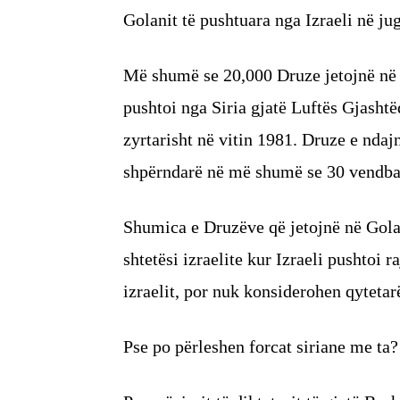
Golanit të pushtuara nga Izraeli në jug
Më shumë se 20,000 Druze jetojnë në La
pushtoi nga Siria gjatë Luftës Gjashtë
zyrtarisht në vitin 1981. Druze e ndaj
shpërndarë në më shumë se 30 vendb
Shumica e Druzëve që jetojnë në Golan
shtetësi izraelite kur Izraeli pushtoi 
izraelit, por nuk konsiderohen qytetarë
Pse po përleshen forcat siriane me ta?