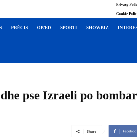
Privacy Poli
Cookie Poli
S
PRÉCIS
OP/ED
SPORTI
SHOWBIZ
INTERE
dhe pse Izraeli po bombard
Faceboo
Share