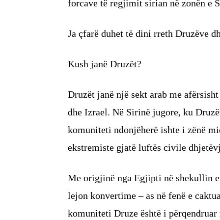
forcave të regjimit sirian në zonën e 
Ja çfarë duhet të dini rreth Druzëve dhe
Kush janë Druzët?
Druzët janë një sekt arab me afërsisht 
dhe Izrael. Në Sirinë jugore, ku Dru
komuniteti ndonjëherë ishte i zënë mid
ekstremiste gjatë luftës civile dhjetëvj
Me origjinë nga Egjipti në shekullin e
lejon konvertime – as në fenë e caktua
komuniteti Druze është i përqendruar 