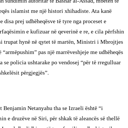
an sundimin autoritar të Bashar al-Assad, mbeten të
qës islamist me një histori xhihadiste. Ata kanë
e disa prej udhëheqësve të tyre nga proceset e
faqësimin e kufizuar në qeverinë e re, e cila përfshin
i trupat hynë në qytet të martën, Ministri i Mbrojtjes
një “armëpushim” pas një marrëveshjeje me udhëheqës
ha se policia ushtarake po vendosej “për të rregulluar
shkelësit përgjegjës”.
it Benjamin Netanyahu tha se Izraeli është “i
n e druzëve në Siri, për shkak të aleancës së thellë