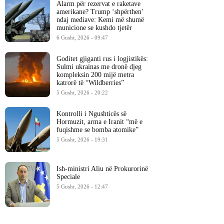
Alarm për rezervat e raketave
amerikane? Trump ‘shpërthen’
ndaj mediave: Kemi më shumë
municione se kushdo tjetër
6 Gusht, 2026 - 09:47
Goditet gjiganti rus i logjistikës:
Sulmi ukrainas me dronë djeg
kompleksin 200 mijë metra
katrorë të “Wildberries”
5 Gusht, 2026 - 20:22
Kontrolli i Ngushticës së
Hormuzit, arma e Iranit “më e
fuqishme se bomba atomike”
5 Gusht, 2026 - 19:31
Ish-ministri ​Aliu në Prokurorinë
Speciale
5 Gusht, 2026 - 12:47