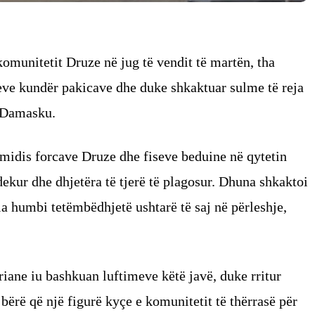
 komunitetit Druze në jug të vendit të martën, tha
meve kundër pakicave dhe duke shkaktuar sulme të reja
a Damasku.
 midis forcave Druze dhe fiseve beduine në qytetin
ekur dhe dhjetëra të tjerë të plagosur. Dhuna shkaktoi
ila humbi tetëmbëdhjetë ushtarë të saj në përleshje,
riane iu bashkuan luftimeve këtë javë, duke rritur
ërë që një figurë kyçe e komunitetit të thërrasë për