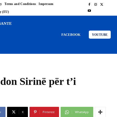
cy
Terms and Conditions
Impresum
cy (EU)
SANTE
FACEBOOK
YOUTUBE
on Sirinë për t’i
k
X
Pinterest
WhatsApp