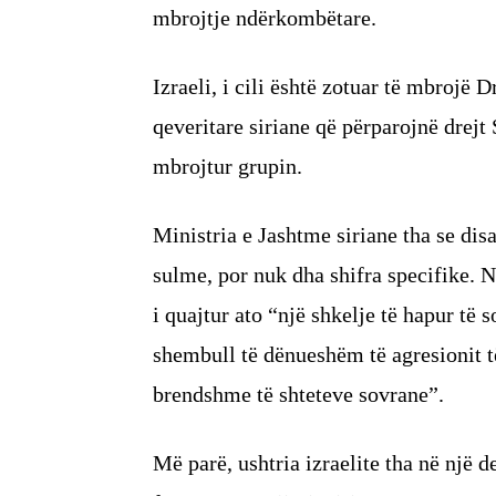
mbrojtje ndërkombëtare.
Izraeli, i cili është zotuar të mbrojë 
qeveritare siriane që përparojnë drejt
mbrojtur grupin.
Ministria e Jashtme siriane tha se disa
sulme, por nuk dha shifra specifike. N
i quajtur ato “një shkelje të hapur të 
shembull të dënueshëm të agresionit 
brendshme të shteteve sovrane”.
Më parë, ushtria izraelite tha në një d