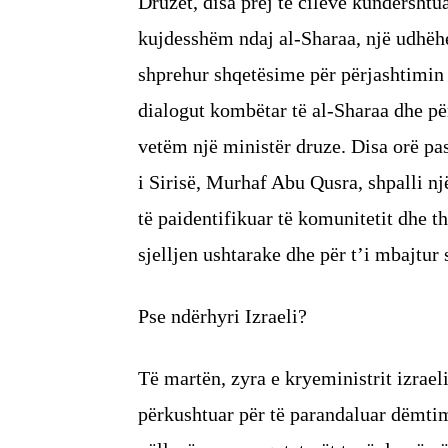
Druzët, disa prej të cilëve kundërshtu
kujdesshëm ndaj al-Sharaa, një udhëhe
shprehur shqetësime për përjashtimin 
dialogut kombëtar të al-Sharaa dhe për
vetëm një ministër druze. Disa orë pas
i Sirisë, Murhaf Abu Qusra, shpalli 
të paidentifikuar të komunitetit dhe t
sjelljen ushtarake dhe për t’i mbajtur 
Pse ndërhyri Izraeli?
Të martën, zyra e kryeministrit izrael
përkushtuar për të parandaluar dëmtimi