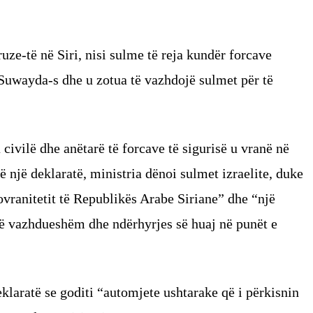
Druze-të në Siri, nisi sulme të reja kundër forcave
 Suwayda-s dhe u zotua të vazhdojë sulmet për të
 civilë dhe anëtarë të forcave të sigurisë u vranë në
ë një deklaratë, ministria dënoi sulmet izraelite, duke
sovranitetit të Republikës Arabe Siriane” dhe “një
të vazhdueshëm dhe ndërhyrjes së huaj në punët e
eklaratë se goditi “automjete ushtarake që i përkisnin