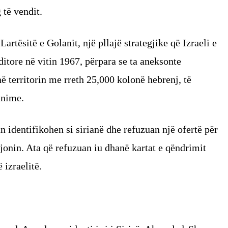
 të vendit.
rtësitë e Golanit, një pllajë strategjike që Izraeli e
ditore në vitin 1967, përpara se ta aneksonte
në territorin me rreth 25,000 kolonë hebrenj, të
anime.
 identifikohen si sirianë dhe refuzuan një ofertë për
rajonin. Ata që refuzuan iu dhanë kartat e qëndrimit
 izraelitë.