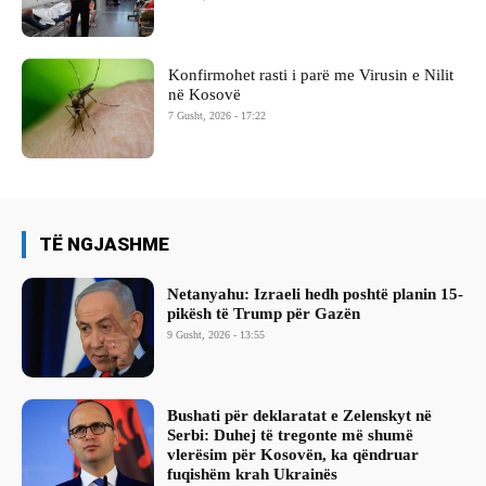
Konfirmohet rasti i parë me Virusin e Nilit
në Kosovë
7 Gusht, 2026 - 17:22
TË NGJASHME
Netanyahu: Izraeli hedh poshtë planin 15-
pikësh të Trump për Gazën
9 Gusht, 2026 - 13:55
Bushati për deklaratat e Zelenskyt në
Serbi: Duhej të tregonte më shumë
vlerësim për Kosovën, ka qëndruar
fuqishëm krah Ukrainës