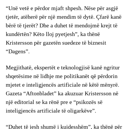
“Unë vetë e përdor mjaft shpesh. Nëse për asgjë
tjetër, atëherë për një mendim të dytë. Çfarë kanë
bërë të tjerët? Dhe a duhet të mendojmë krejt të
kundërtën? Këto lloj pyetjesh”, ka thënë
Kristersson për gazetën suedeze të biznesit
“Dagens”.
Megjithatë, ekspertët e teknologjisë kanë ngritur
shqetësime në lidhje me politikanët që përdorin
mjetet e inteligjencës artificiale në këtë mënyrë.
Gazeta “Aftonbladet” ka akuzuar Kristersson në
një editorial se ka rënë pre e “psikozës së
inteligjencës artificiale të oligarkëve”.
“Duhet të jesh shumë i kujdesshëm”, ka thënë për