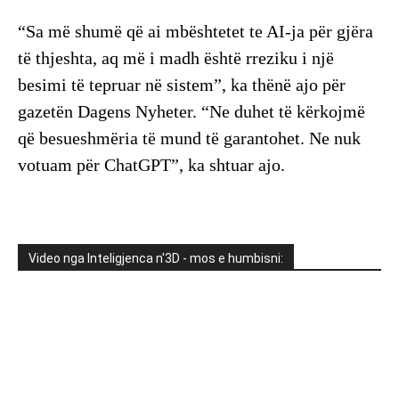
“Sa më shumë që ai mbështetet te AI-ja për gjëra
të thjeshta, aq më i madh është rreziku i një
besimi të tepruar në sistem”, ka thënë ajo për
gazetën Dagens Nyheter. “Ne duhet të kërkojmë
që besueshmëria të mund të garantohet. Ne nuk
votuam për ChatGPT”, ka shtuar ajo.
Video nga Inteligjenca n'3D - mos e humbisni: