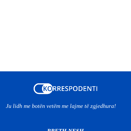
Ju lidh me botën vetëm me lajme të zgjedhura!
RRETH NESH