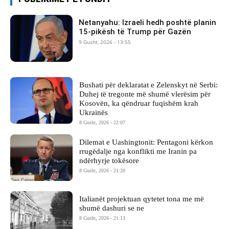
Netanyahu: Izraeli hedh poshtë planin
15-pikësh të Trump për Gazën
9 Gusht, 2026 - 13:55
Bushati për deklaratat e Zelenskyt në Serbi:
Duhej të tregonte më shumë vlerësim për
Kosovën, ka qëndruar fuqishëm krah
Ukrainës
8 Gusht, 2026 - 22:07
Dilemat e Uashingtonit: Pentagoni kërkon
rrugëdalje nga konflikti me Iranin pa
ndërhyrje tokësore
8 Gusht, 2026 - 21:20
Italianët projektuan qytetet tona me më
shumë dashuri se ne
8 Gusht, 2026 - 21:13