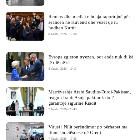
Reuters dhe mediat e huaja raportojnë për
seancën në Kuvend dhe vezët që iu
hodhën Kurtit
8 Gusht, 2026 - 17:08
Evropa zgjeron tryezën, por ende nuk di kë
të ulë në të
8 Gusht, 2026 - 10:13
Marrëveshja Arabi Saudite-Turqi-Pakistan,
reagon Irani: Asnjë pakt nuk do t’i
garantojë sigurinë Riadit
7 Gusht, 2026 - 23:49
Virusi i Nilit perëndimor po përhapet me
ritme shqetësuese në Greqi
7 Gusht, 2026 - 17:56