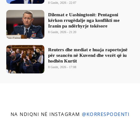
8 Gusht, 2026 - 22:07
Dilemat e Uashingtonit: Pentagoni
kërkon rrugëdalje nga konflikti me
Iranin pa ndërhyrje tokësore
8 Gusht, 2026 - 21:20
Reuters dhe mediat e huaja raportojnë
për seancën në Kuvend dhe vezët që iu
hodhën Kurtit
8 Gusht, 2026 - 17:08
NA NDIQNI NË INSTAGRAM
@KORRESPODENTI