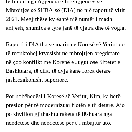
të fundit nga Agjencia e Inteligjencës së
Mbrojtjes së SHBA-së (DIA) në një raport të vitit
2021. Megjithëse ky është një numër i madh
anijesh, shumica e tyre janë të vjetra dhe të vogla.
Raporti i DIA tha se marina e Koresë së Veriut do
të reduktohej kryesisht në mbrojtjen bregdetare
në çdo konflikt me Korenë e Jugut ose Shtetet e
Bashkuara, të cilat të dyja kanë forca detare
jashtëzakonisht superiore.
Por udhëheqësi i Koresë së Veriut, Kim, ka bërë
presion për të modernizuar flotën e tij detare. Ajo
po zhvillon gjithashtu raketa të lëshuara nga
nëndetëse dhe nëndetëse për t’i mbajtur ato.