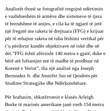
Analistët thonë se fotografitë tregojnë ndërtimin
e vazhdueshëm të armëve dhe sistemeve të tjera
të brendshme të anijes, e cila ka të ngjarë të jetë
një fregatë me raketa të drejtuara (FFG) e krijuar
për të mbajtur raketa në tuba lëshimi vertikal për
t’u përdorur kundër objektivave në tokë dhe në
det.”FFG është afërsisht 140 metra e gjatë, duke e
bërë atë luftanijen më të madhe të prodhuar në
Korenë e Veriut”, tha një analizë nga Joseph
Bermudez Jr. dhe Jennifer Jun në Qendrën për
Studime Strategjike dhe Ndërkombëtare.
Për krahasim, shkatërruesit e klasës Arleigh
Burke të marinës amerikane janë rreth 154 metra