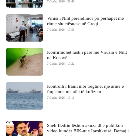
7 Gusht, 2026 - 23:49
Virusi i Nilit perëndimor po përhapet me
ritme shqetësuese në Greqi
7 Gusht, 2026 - 17:56
Konfirmohet rasti i parë me Virusin e Nilit
në Kosovë
7 Gusht, 2026 - 17:22
Kontrolli i Iranit mbi tregtinë, një armë e
fuqishme me afat të kufizuar
7 Gusht, 2026 - 17:16
Sheh Bedriu lëshon akuza dhe publikon
video kundër BIK-ut e Ipeshkvisë, Demaj i