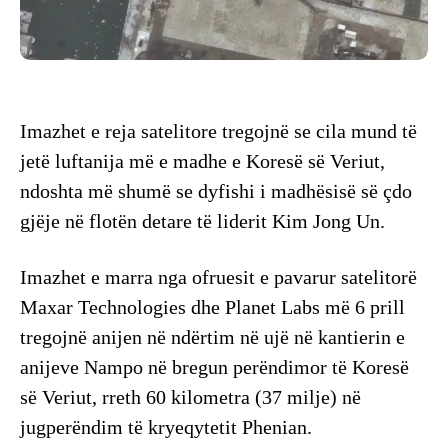
Imazhet e reja satelitore tregojnë se cila mund të
jetë luftanija më e madhe e Koresë së Veriut,
ndoshta më shumë se dyfishi i madhësisë së çdo
gjëje në flotën detare të liderit Kim Jong Un.
Imazhet e marra nga ofruesit e pavarur satelitorë
Maxar Technologies dhe Planet Labs më 6 prill
tregojnë anijen në ndërtim në ujë në kantierin e
anijeve Nampo në bregun perëndimor të Koresë
së Veriut, rreth 60 kilometra (37 milje) në
jugperëndim të kryeqytetit Phenian.