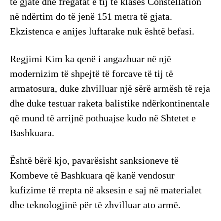
të gjatë dhe fregatat e tij të klasës Constellation
në ndërtim do të jenë 151 metra të gjata.
Ekzistenca e anijes luftarake nuk është befasi.
Regjimi Kim ka qenë i angazhuar në një
modernizim të shpejtë të forcave të tij të
armatosura, duke zhvilluar një sërë armësh të reja
dhe duke testuar raketa balistike ndërkontinentale
që mund të arrijnë pothuajse kudo në Shtetet e
Bashkuara.
Është bërë kjo, pavarësisht sanksioneve të
Kombeve të Bashkuara që kanë vendosur
kufizime të rrepta në aksesin e saj në materialet
dhe teknologjinë për të zhvilluar ato armë.