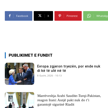
Facebook
X
Pinterest
WhatsAp
PUBLIKIMET E FUNDIT
Evropa zgjeron tryezën, por ende nuk
di kë të ulë në të
8 Gusht, 2026 - 10:13
Marrëveshja Arabi Saudite-Turqi-Pakistan,
reagon Irani: Asnjë pakt nuk do t’i
garantojë sigurinë Riadit