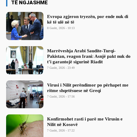
TË NGJASHME
Evropa zgjeron tryezën, por ende nuk di
kë të ulë në të
8 Gusht, 2026 - 10:13
Marrëveshja Arabi Saudite-Turqi-
Pakistan, reagon Irani: Asnjë pakt nuk do
t’i garantojë sigurinë Riadit
7 Gusht, 2026 - 23:49
Virusi i Nilit perëndimor po përhapet me
ritme shqetësuese në Greqi
7 Gusht, 2026 - 17:56
Konfirmohet rasti i parë me Virusin e
Nilit në Kosovë
7 Gusht, 2026 - 17:22