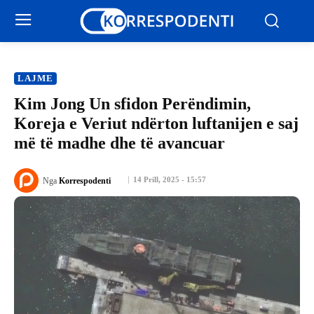
LAJME
Kim Jong Un sfidon Perëndimin,
Koreja e Veriut ndërton luftanijen e saj
më të madhe dhe të avancuar
14 Prill, 2025 - 15:57
Nga
Korrespodenti