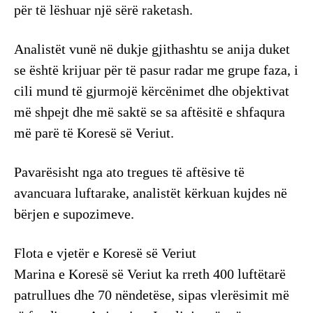
për të lëshuar një sërë raketash.
Analistët vunë në dukje gjithashtu se anija duket
se është krijuar për të pasur radar me grupe faza, i
cili mund të gjurmojë kërcënimet dhe objektivat
më shpejt dhe më saktë se sa aftësitë e shfaqura
më parë të Koresë së Veriut.
Pavarësisht nga ato tregues të aftësive të
avancuara luftarake, analistët kërkuan kujdes në
bërjen e supozimeve.
Flota e vjetër e Koresë së Veriut
Marina e Koresë së Veriut ka rreth 400 luftëtarë
patrullues dhe 70 nëndetëse, sipas vlerësimit më