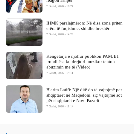
reagon ashpër
7 Gusht, 2026 - 16:24
IHMK paralajmëron: Në disa zona priten
erëra të fuqishme, shi dhe breshër
7 Gusht, 2026 - 14:28
Këngëtarja e njohur publikon PAMJET
tronditëse ku drejtori muzikor tenton
abuzimin me të (Video)
7 Gusht, 2026 - 14:11
Blerim Latifi: Një ditë do të vajtojmë për
shqiptarët në Maqedoni, siç vajtojmë sot
për shqiptarët e Novi Pazarit
7 Gusht, 2026 - 11:14